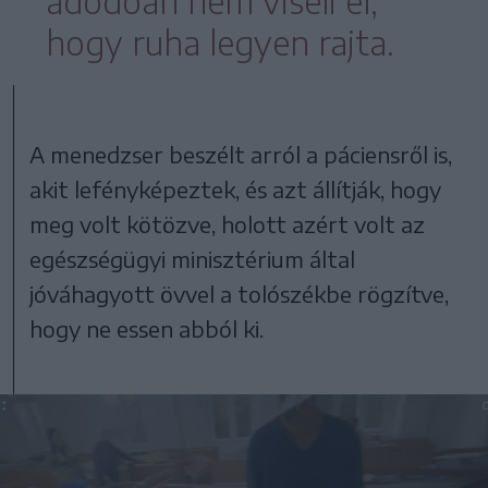
adódóan nem viseli el,
hogy ruha legyen rajta.
A menedzser beszélt arról a páciensről is,
akit lefényképeztek, és azt állítják, hogy
meg volt kötözve, holott azért volt az
egészségügyi minisztérium által
jóváhagyott övvel a tolószékbe rögzítve,
hogy ne essen abból ki.