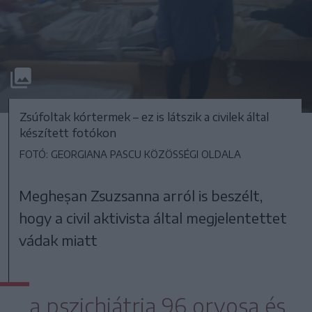
Zsúfoltak kórtermek – ez is látszik a civilek által
készített fotókon
FOTÓ: GEORGIANA PASCU KÖZÖSSÉGI OLDALA
Megheșan Zsuzsanna arról is beszélt,
hogy a civil aktivista által megjelentettet
vádak miatt
a pszichiátria 96 orvosa és