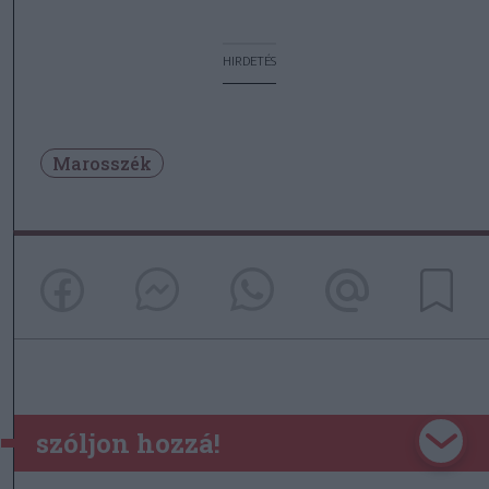
HIRDETÉS
Marosszék
szóljon hozzá!