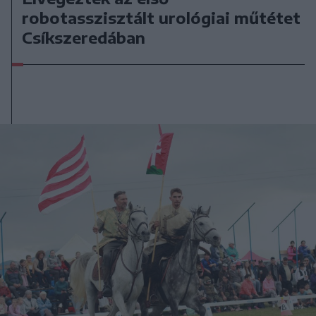
robotasszisztált urológiai műtétet
Csíkszeredában