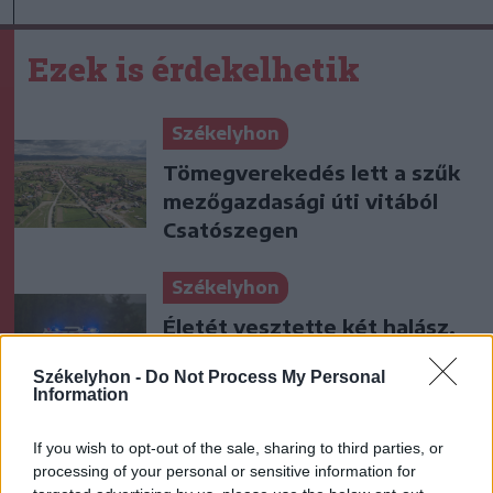
Ezek is érdekelhetik
Székelyhon
Tömegverekedés lett a szűk
mezőgazdasági úti vitából
Csatószegen
Székelyhon
Életét vesztette két halász,
akiket villámcsapás ért a
Székelyhon -
Do Not Process My Personal
Maros partján – frissítve
Information
Székely Sport
If you wish to opt-out of the sale, sharing to third parties, or
processing of your personal or sensitive information for
Corbu góljától hangos a