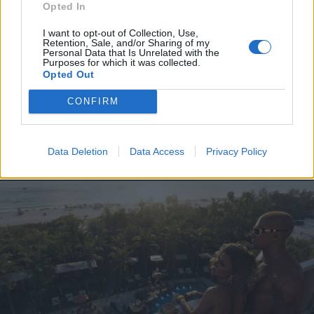
Sándor Ella: Na, indíts, s
Opted In
menjünk!
I want to opt-out of Collection, Use,
Retention, Sale, and/or Sharing of my
Personal Data that Is Unrelated with the
Purposes for which it was collected.
Opted Out
CONFIRM
A rovat további cikkei
Data Deletion
Data Access
Privacy Policy