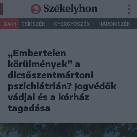
•
•
•
24H
CSÍKSZÉK
GYERGYÓSZÉK
HÁROMSZÉK
„Embertelen
körülmények” a
dicsőszentmártoni
pszichiátrián? Jogvédők
vádjai és a kórház
tagadása