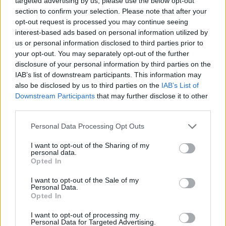
targeted advertising by us, please use the below opt-out
román és a magyar sajtó,
section to confirm your selection. Please note that after your
válogatott meghívót
opt-out request is processed you may continue seeing
sürgetnek
interest-based ads based on personal information utilized by
us or personal information disclosed to third parties prior to
your opt-out. You may separately opt-out of the further
Krónika
disclosure of your personal information by third parties on the
Büntetőfeljelentést tett
IAB’s list of downstream participants. This information may
also be disclosed by us to third parties on the
IAB’s List of
Majka ügyvédje a romániai
Downstream Participants
that may further disclose it to other
telefonszámról érkezett
third parties.
fenyegetés miatt
Personal Data Processing Opt Outs
Székely Sport
I want to opt-out of the Sharing of my
personal data.
Egy újonc jelentkezett, több
Opted In
átsorolás a Csík körzeti
I want to opt-out of the Sale of my
focibajnokság új idényében
Personal Data.
Opted In
Nőileg
I want to opt-out of processing my
Personal Data for Targeted Advertising.