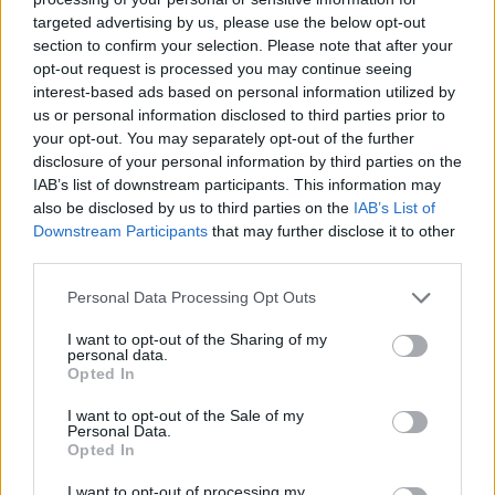
targeted advertising by us, please use the below opt-out
section to confirm your selection. Please note that after your
Hasznos
opt-out request is processed you may continue seeing
interest-based ads based on personal information utilized by
Impresszum
us or personal information disclosed to third parties prior to
your opt-out. You may separately opt-out of the further
Szerzői jogok
disclosure of your personal information by third parties on the
Adatvédelmi tájékoztató
IAB’s list of downstream participants. This information may
Cookie-kezelési tájékoztató
also be disclosed by us to third parties on the
IAB’s List of
Downstream Participants
that may further disclose it to other
Hozzászólási szabályzat
third parties.
Nyomtatott lapjaink archívuma
Székely Hírmondó archívuma
Personal Data Processing Opt Outs
Médiaajánlat
I want to opt-out of the Sharing of my
personal data.
Opted In
Látogatottsági adatok
I want to opt-out of the Sale of my
Personal Data.
Sütibeállítások
Opted In
I want to opt-out of processing my