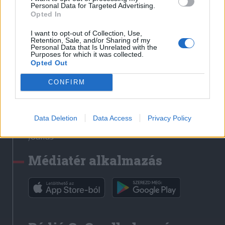
Médiatér
Personal Data for Targeted Advertising.
Opted In
Székely Sport
I want to opt-out of Collection, Use,
Liget
Retention, Sale, and/or Sharing of my
Personal Data that Is Unrelated with the
Krónika
Purposes for which it was collected.
Opted Out
Bihari Napló
Erdélyi Napló
CONFIRM
Főtér
Nőileg
Data Deletion
Data Access
Privacy Policy
Rádió GaGa
Jóállás
Médiatér alkalmazás