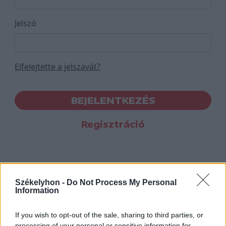
Jelszó
Elfelejtette a jelszavát?
BEJELENTKEZÉS
Regisztráció
Székelyhon -
Do Not Process My Personal
Information
If you wish to opt-out of the sale, sharing to third parties, or
processing of your personal or sensitive information for