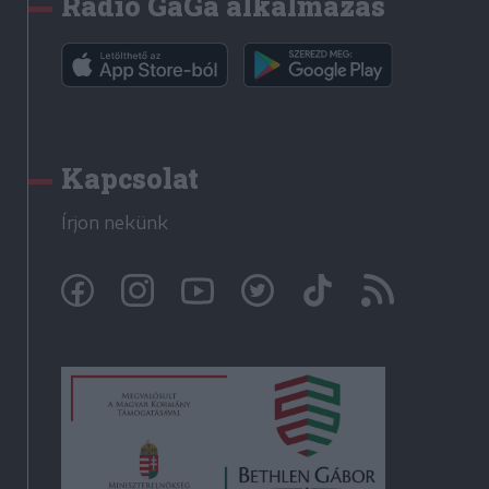
Rádió GaGa alkalmazás
Kapcsolat
Írjon nekünk