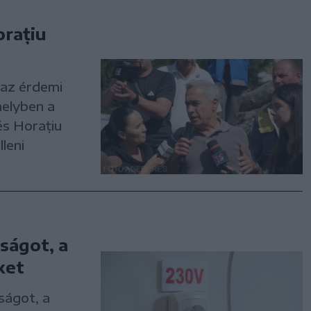
orațiu
 az érdemi
elyben a
és Horațiu
leni
ságot, a
ket
ságot, a