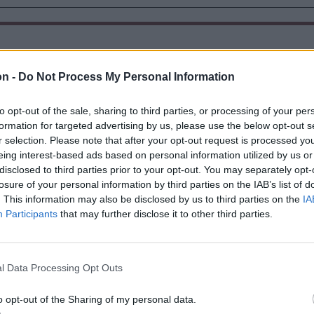
on -
Do Not Process My Personal Information
to opt-out of the sale, sharing to third parties, or processing of your per
formation for targeted advertising by us, please use the below opt-out s
r selection. Please note that after your opt-out request is processed y
eing interest-based ads based on personal information utilized by us or
disclosed to third parties prior to your opt-out. You may separately opt-
losure of your personal information by third parties on the IAB’s list of
. This information may also be disclosed by us to third parties on the
IA
Participants
that may further disclose it to other third parties.
n
Székely Sport
attak egy
Kezdési időpontot
i hónapokon
kapott a székely derbi
l Data Processing Opt Outs
tt szexuális
ot egy
o opt-out of the Sharing of my personal data.