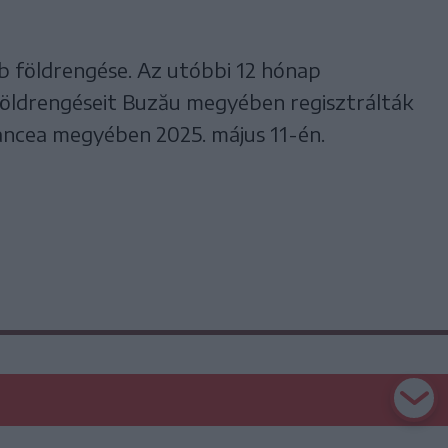
b földrengése. Az utóbbi 12 hónap
földrengéseit Buzău megyében regisztrálták
rancea megyében 2025. május 11-én.