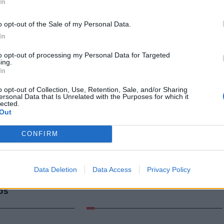
nnyal
In
o opt-out of the Sale of my Personal Data.
In
to opt-out of processing my Personal Data for Targeted
ing.
In
o opt-out of Collection, Use, Retention, Sale, and/or Sharing
ersonal Data that Is Unrelated with the Purposes for which it
lected.
Out
CONFIRM
port
Nőileg
bagólja
Sándor Ella: Na, indíts,
lőnyből várja
s menjünk!
Data Deletion
Data Access
Privacy Policy
gót a
os