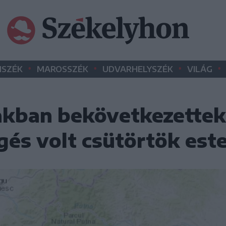
•
•
•
•
SZÉK
MAROSSZÉK
UDVARHELYSZÉK
VILÁG
akban bekövetkezettek
gés volt csütörtök est