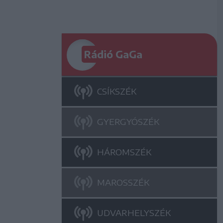
Rádió GaGa
CSÍKSZÉK
GYERGYÓSZÉK
HÁROMSZÉK
MAROSSZÉK
UDVARHELYSZÉK