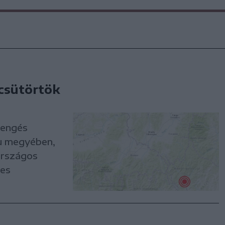
 csütörtök
rengés
ău megyében,
országos
-es