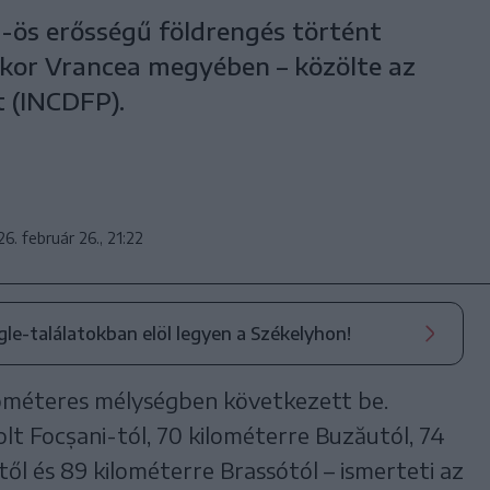
5-ös erősségű földrengés történt
ckor Vrancea megyében – közölte az
t (INCDFP).
6. február 26., 21:22
ogle-találatokban elöl legyen a Székelyhon!
lométeres mélységben következett be.
lt Focșani-tól, 70 kilométerre Buzăutól, 74
ől és 89 kilométerre Brassótól – ismerteti az