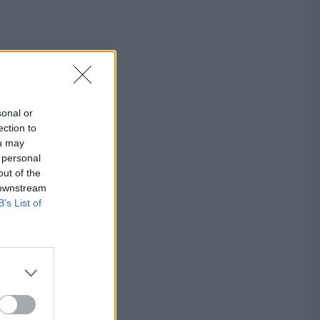
sonal or
ection to
ou may
 personal
out of the
 downstream
B’s List of