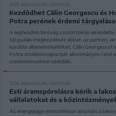
2026. augusztus 06., csütörtök
Kezdődhet Călin Georgescu és H
Potra perének érdemi tárgyalása
A legfelsőbb bíróság csütörtökön elrendelte
tárgyalás megkezdését abban az perben, am
korábbi államelnökjelöltet, Călin Georgescut 
Potra zsoldoscsoportját alkotmányos rend el
cselekményekkel vádolják.
2026. augusztus 06., csütörtök
Esti áramspórolásra kérik a lakos
vállalatokat és a közintézménye
Az energiaügyi minisztérium arra kéri a lakos