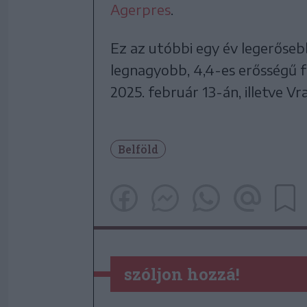
Agerpres
.
Ez az utóbbi egy év legerőseb
legnagyobb, 4,4-es erősségű 
2025. február 13-án, illetve V
Belföld
szóljon hozzá!