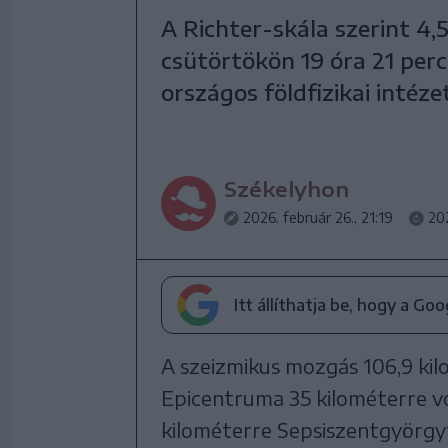
A Richter-skála szerint 4,
csütörtökön 19 óra 21 per
országos földfizikai intéze
Székelyhon
2026. február 26., 21:19
202
Itt állíthatja be, hogy a Go
A szeizmikus mozgás 106,9 ki
Epicentruma 35 kilométerre vo
kilométerre Sepsiszentgyörgyt