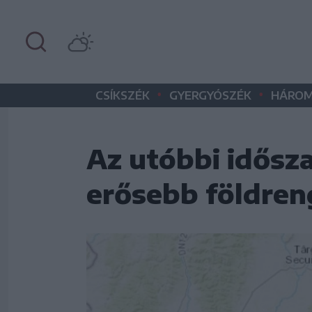
•
•
CSÍKSZÉK
GYERGYÓSZÉK
HÁROM
Az utóbbi idősz
erősebb földren