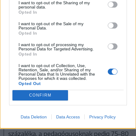
I want to opt-out of the Sharing of my
personal data.
Opted In
I want to opt-out of the Sale of my
Personal Data.
Opted In
I want to opt-out of processing my
Personal Data for Targeted Advertising.
Opted In
FOTÓ: BODA L. GERGELY
I want to opt-out of Collection, Use,
Retention, Sale, and/or Sharing of my
A modern pedagógiai szakirodalom
Personal Data that Is Unrelated with the
Purposes for which it was collected.
Opted Out
alaptételeit tartalmazza a fentebbi
felsorolás – mondta érdeklődésünkre
CONFIRM
Varga László, a csíkszeredai Márton Áron
Főgimnázium igazgatója. Véleménye
Data Deletion
Data Access
Privacy Policy
szerint a hazai iskolavezetőknek 95
százaléka, a pedagógusoknak pedig 75–80