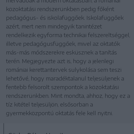
mérvadóak a modern oktatásban, a romániai
közoktatási rendszerünkben pedig főként
pedagógus- és iskolafüggőek. Iskolafüggőek
azért, mert nem mindegyik tanintézet
rendelkezik egyforma technikai felszereltséggel,
illetve pedagógusfüggőek, mivel az oktatók
más-más módszerekre esküsznek a tanítás
terén. Megjegyezte azt is, hogy a jelenlegi
romániai kerettantervek sulykolása sem teszi
lehetővé, hogy maradéktalanul teljesüljenek a
fentebb felsorolt szempontok a közoktatási
rendszerünkben. Mint mondta, ahhoz, hogy ez a
tíz kitétel teljesüljön, elsősorban a
gyermekközpontú oktatás fele kell nyitni.