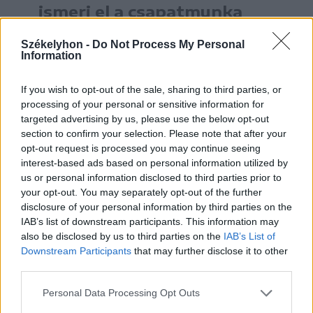
ismeri el a csapatmunka
helyett.
Székelyhon -
Do Not Process My Personal
Information
A főtanfelügyelő rámutatott, a
If you wish to opt-out of the sale, sharing to third parties, or
következő tanévtől az oktatási
processing of your personal or sensitive information for
minisztérium új kerettantervet vezet be
targeted advertising by us, please use the below opt-out
section to confirm your selection. Please note that after your
az 5-8-as tagozatokba, amely a
opt-out request is processed you may continue seeing
romániainál jobban működő tanügyi
interest-based ads based on personal information utilized by
us or personal information disclosed to third parties prior to
rendszerekből vett át elemeket.
your opt-out. You may separately opt-out of the further
disclosure of your personal information by third parties on the
IAB’s list of downstream participants. This information may
also be disclosed by us to third parties on the
IAB’s List of
Downstream Participants
that may further disclose it to other
third parties.
Personal Data Processing Opt Outs