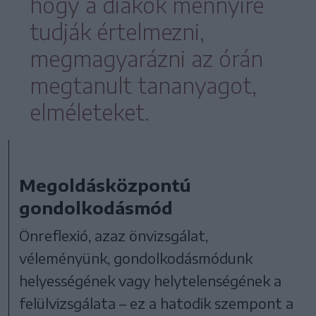
hogy a diákok mennyire
tudják értelmezni,
megmagyarázni az órán
megtanult tananyagot,
elméleteket.
Megoldásközpontú
gondolkodásmód
Önreflexió, azaz önvizsgálat,
véleményünk, gondolkodásmódunk
helyességének vagy helytelenségének a
felülvizsgálata – ez a hatodik szempont a