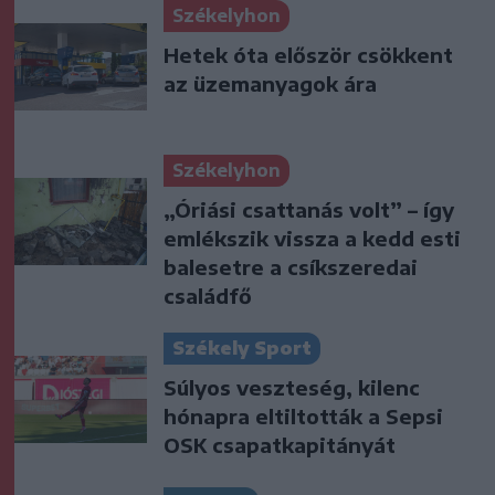
Székelyhon
Hetek óta először csökkent
az üzemanyagok ára
Székelyhon
„Óriási csattanás volt” – így
emlékszik vissza a kedd esti
balesetre a csíkszeredai
családfő
Székely Sport
Súlyos veszteség, kilenc
hónapra eltiltották a Sepsi
OSK csapatkapitányát