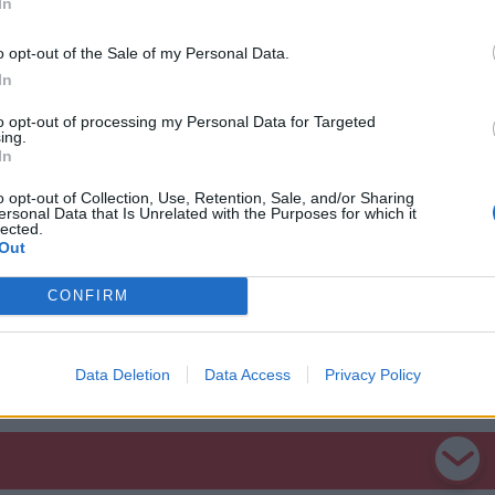
In
vezetékekre dőlt fákat kellett eltávolítaniuk,
o opt-out of the Sale of my Personal Data.
ophoz, egy tűzesethez és egy, a George
In
ához is riasztották őket. Emellett a
to opt-out of processing my Personal Data for Targeted
ttak kórházba – derül ki a hatósági
ing.
In
o opt-out of Collection, Use, Retention, Sale, and/or Sharing
ersonal Data that Is Unrelated with the Purposes for which it
lected.
Out
CONFIRM
Data Deletion
Data Access
Privacy Policy