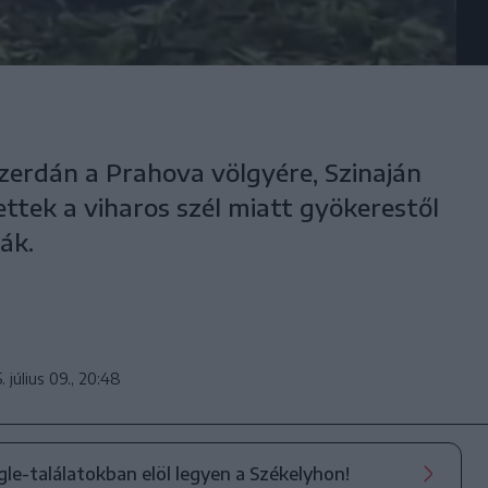
szerdán a Prahova völgyére, Szinaján
ttek a viharos szél miatt gyökerestől
ák.
. július 09., 20:48
ogle-találatokban elöl legyen a Székelyhon!