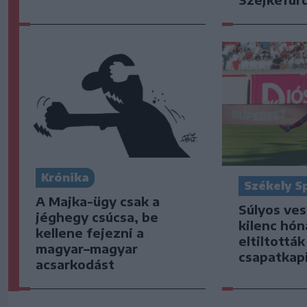
Krónika
Székely S
A Majka-ügy csak a
Súlyos ve
jéghegy csúcsa, be
kilenc hón
kellene fejezni a
eltiltottá
magyar–magyar
csapatkap
acsarkodást