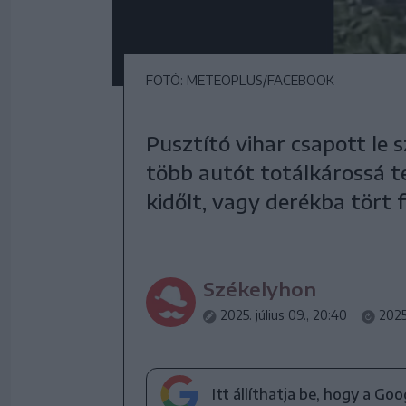
FOTÓ: METEOPLUS/FACEBOOK
Pusztító vihar csapott le 
több autót totálkárossá te
kidőlt, vagy derékba tört f
Székelyhon
2025. július 09., 20:40
2025
Itt állíthatja be, hogy a Go