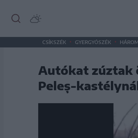
•
•
CSÍKSZÉK
GYERGYÓSZÉK
HÁROM
Autókat zúztak ö
Peleș-kastélynál