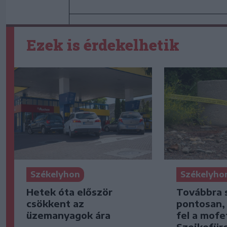
Ezek is érdekelhetik
Székelyhon
Székelyho
Hetek óta először
Továbbra 
csökkent az
pontosan,
üzemanyagok ára
fel a mofe
Szejkefür