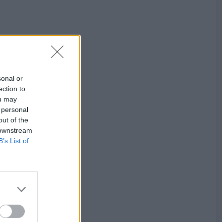
sonal or
ection to
ou may
 personal
out of the
 downstream
B’s List of