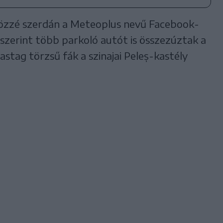
özzé szerdán a Meteoplus nevű Facebook-
 szerint több parkoló autót is összezúztak a
astag törzsű fák a szinajai Peleș-kastély