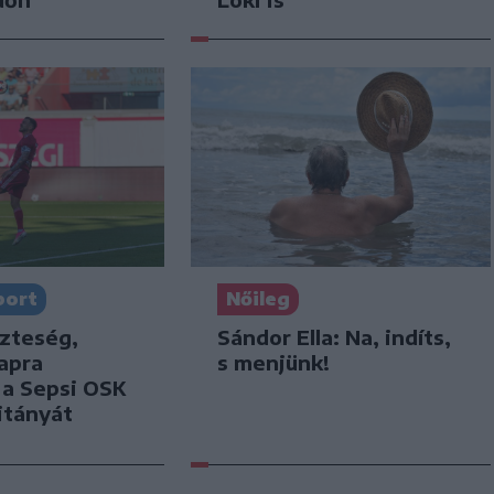
port
Nőileg
szteség,
Sándor Ella: Na, indíts,
apra
s menjünk!
k a Sepsi OSK
itányát