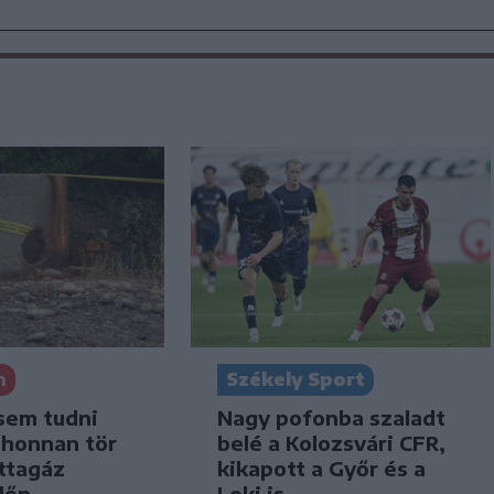
n
Székely Sport
sem tudni
Nagy pofonba szaladt
 honnan tör
belé a Kolozsvári CFR,
ttagáz
kikapott a Győr és a
dőn
Loki is