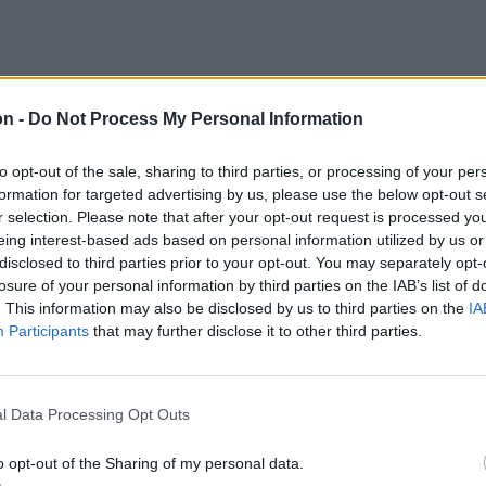
on -
Do Not Process My Personal Information
to opt-out of the sale, sharing to third parties, or processing of your per
formation for targeted advertising by us, please use the below opt-out s
r selection. Please note that after your opt-out request is processed y
eing interest-based ads based on personal information utilized by us or
disclosed to third parties prior to your opt-out. You may separately opt-
losure of your personal information by third parties on the IAB’s list of
. This information may also be disclosed by us to third parties on the
IA
Participants
that may further disclose it to other third parties.
lőzetes mérlege szerint 48 katonai tűzoltó
l Data Processing Opt Outs
tt viharkárok elhárításán. 13 esetben
o opt-out of the Sharing of my personal data.
1 esetben vasúti sínre, 9 esetben házakra, 4–