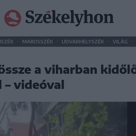
•
•
•
•
SZÉK
MAROSSZÉK
UDVARHELYSZÉK
VILÁG
ssze a viharban kidőlő
 – videóval