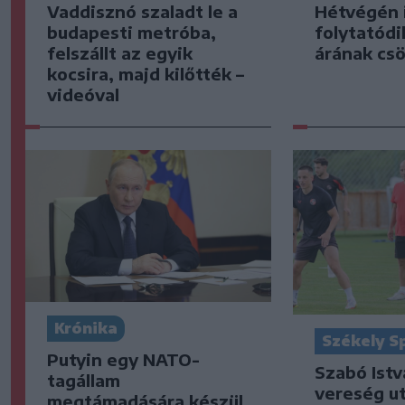
Vaddisznó szaladt le a
Hétvégén 
budapesti metróba,
folytatódi
felszállt az egyik
árának cs
kocsira, majd kilőtték –
videóval
Krónika
Székely S
Putyin egy NATO-
Szabó Istv
tagállam
vereség u
megtámadására készül