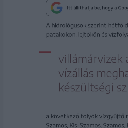
Itt állíthatja be, hogy a Go
A hidrológusok szerint hétfő d
patakokon, lejtőkön és vízfol
villámárvizek 
vízállás megh
készültségi sz
a következő folyók vízgyűjtő m
Szamos, Kis-Szamos, Szamos, 