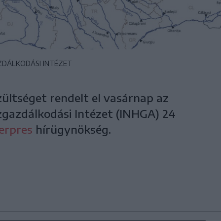
ZDÁLKODÁSI INTÉZET
ültséget rendelt el vasárnap az
ízgazdálkodási Intézet (INHGA) 24
erpres
hírügynökség.