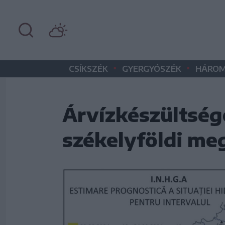
•
•
CSÍKSZÉK
GYERGYÓSZÉK
HÁROM
Árvízkészültsége
székelyföldi me