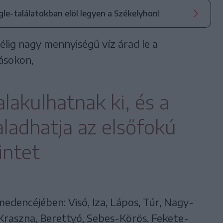
ogle-találatokban elöl legyen a Székelyhon!
élig nagy mennyiségű víz árad le a
yásokon,
alakulhatnak ki, és a
aladhatja az elsőfokú
intet
edencéjében: Visó, Iza, Lápos, Túr, Nagy-
Kraszna, Berettyó, Sebes-Körös, Fekete-