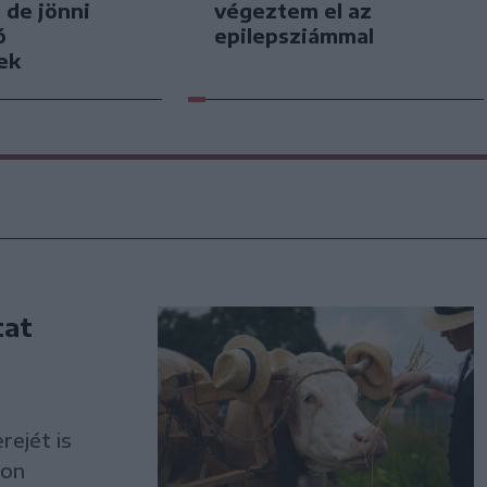
 de jönni
végeztem el az
ó
epilepsziámmal
ek
tat
ejét is
ton