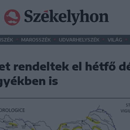
•
•
•
•
SZÉK
MAROSSZÉK
UDVARHELYSZÉK
VILÁG
t rendeltek el hétfő dé
gyékben is