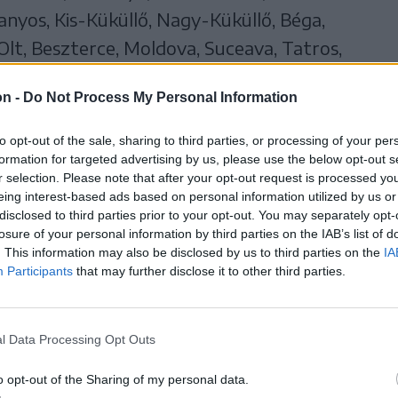
anyos, Kis-Küküllő, Nagy-Küküllő, Béga,
Olt, Beszterce, Moldova, Suceava, Tatros,
on -
Do Not Process My Personal Information
maros, Szatmár, Beszterce-Naszód, Kolozs,
to opt-out of the sale, sharing to third parties, or processing of your per
zna
,
Maros
, Brassó, Szeben, Hunyad, Arad,
formation for targeted advertising by us, please use the below opt-out s
r selection. Please note that after your opt-out request is processed y
 Vâlcea, Suceava, Bákó, Neamţ, Botoşani,
eing interest-based ads based on personal information utilized by us or
e érvényes.
disclosed to third parties prior to your opt-out. You may separately opt-
losure of your personal information by third parties on the IAB’s list of
. This information may also be disclosed by us to third parties on the
IA
Participants
that may further disclose it to other third parties.
l Data Processing Opt Outs
o opt-out of the Sharing of my personal data.