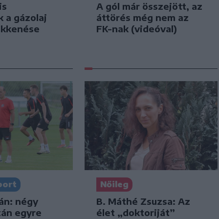
is
A gól már összejött, az
k a gázolaj
áttörés még nem az
ökkenése
FK-nak (videóval)
port
Nőileg
án: négy
B. Máthé Zsuzsa: Az
tán egyre
élet „doktoriját”