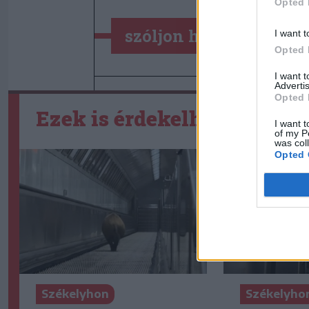
Opted 
szóljon hozzá!
I want t
Opted 
I want 
Advertis
Opted 
Ezek is érdekelhetik
I want t
of my P
was col
Opted 
Székelyhon
Székelyho