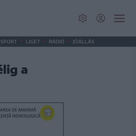
•
•
•
SPORT
LIGET
RÁDIÓ
JÓÁLLÁS
lig a