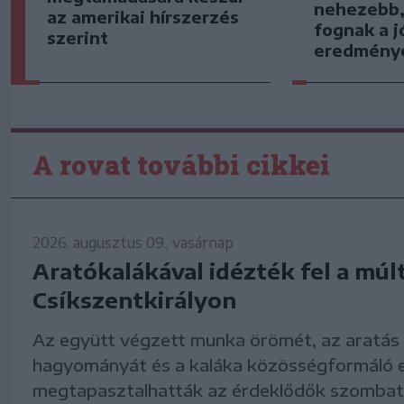
nehezebb,
az amerikai hírszerzés
fognak a j
szerint
eredmény
A rovat további cikkei
2026. augusztus 09., vasárnap
Aratókalákával idézték fel a múl
Csíkszentkirályon
Az együtt végzett munka örömét, az aratás
hagyományát és a kaláka közösségformáló er
megtapasztalhatták az érdeklődők szomba