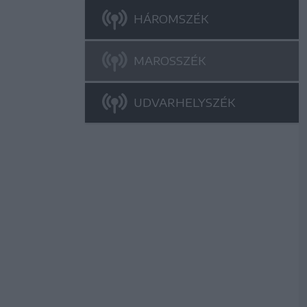
HÁROMSZÉK
MAROSSZÉK
UDVARHELYSZÉK