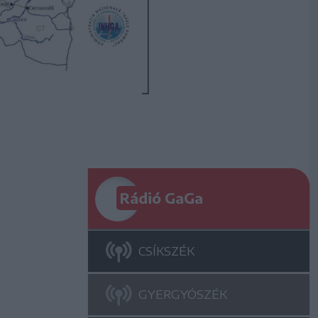
Rádió GaGa
CSÍKSZÉK
GYERGYÓSZÉK