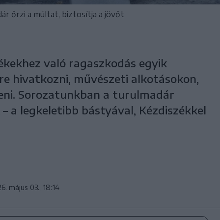
őrzi a múltat, biztosítja a jövőt
kekhez való ragaszkodás egyik
re hivatkozni, művészeti alkotásokon,
ni. Sorozatunkban a turulmadár
 – a legkeletibb bástyával, Kézdiszékkel
6. május 03., 18:14