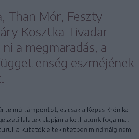
, Than Mór, Feszty
áry Kosztka Tivadar
lni a megmaradás, a
 függetlenség eszméjének
.
értelmű támpontot, és csak a Képes Krónika
régészeti leletek alapján alkothatunk fogalmat
a turul, a kutatók e tekintetben mindmáig nem