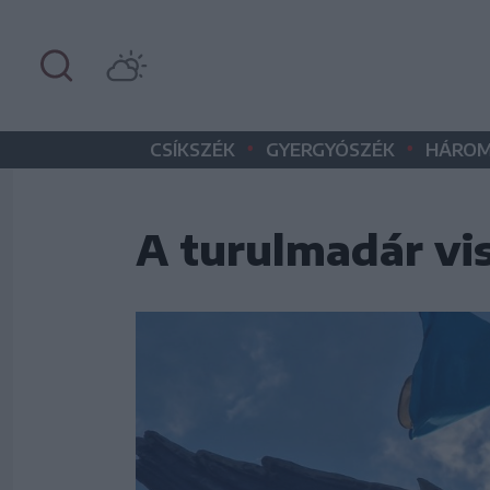
•
•
CSÍKSZÉK
GYERGYÓSZÉK
HÁROM
A turulmadár vis