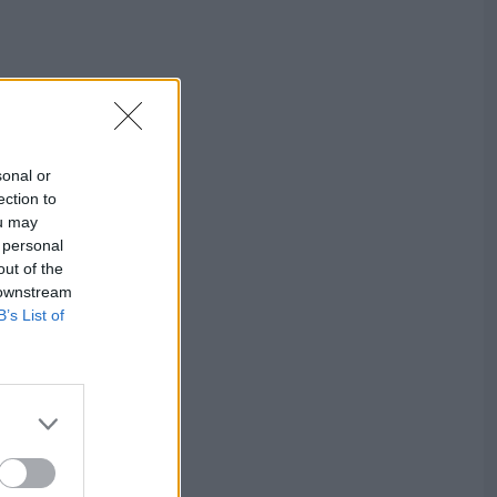
sonal or
ection to
ou may
 personal
out of the
 downstream
B’s List of