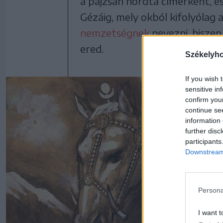
a pajzsán hordta címerként, é
Gézáig, mely okból kifolyóla
nemzetségnek
nevezni, hiszen
ered.
Székelyh
If you wish 
sensitive in
confirm you
continue se
information 
further disc
participants
Downstream 
Persona
I want t