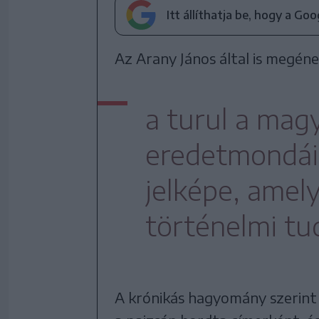
Itt állíthatja be, hogy a Go
Az Arany János által is megéne
a turul a mag
eredetmondáib
jelképe, amel
történelmi tu
A krónikás hagyomány szerint 