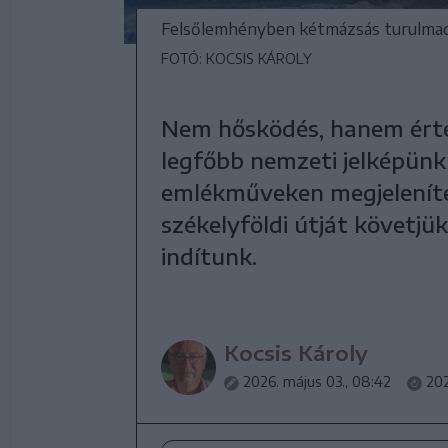
Felsőlemhényben kétmázsás turulmadár 
FOTÓ: KOCSIS KÁROLY
Nem hősködés, hanem érté
legfőbb nemzeti jelképünk
emlékműveken megjeleníte
székelyföldi útját követjük
indítunk.
Kocsis Károly
2026. május 03., 08:42
202