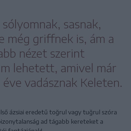
 sólyomnak, sasnak,
e még griffnek is, ám a
abb nézet szerint
m lehetett, amivel már
 éve vadásznak Keleten.
lső ázsiai eredetű toğrul vagy tuğrul szóra
 bizonytalanság ad tágabb kereteket a
ói fantáziának!