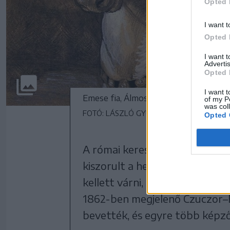
Opted 
I want t
Opted 
I want 
Advertis
Opted 
I want t
Emese fia, Álmos
of my P
was col
FOTÓ: LÁSZLÓ GYULA RAJZA
Opted 
A római kereszténység felvét
kiszorult a heraldikából, és e
kellett várni, amíg visszakerü
1862-ben megjelenő Czuczor–F
bevették, és egyre több képző