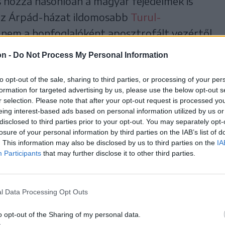
s hozzá hasonlóan a magyar fejedelmek is
g az Árpád-házat ildomosabb
Turul-
 nem a honfoglalóként aposztrofált vezértől
on -
Do Not Process My Personal Information
to opt-out of the sale, sharing to third parties, or processing of your per
formation for targeted advertising by us, please use the below opt-out s
r selection. Please note that after your opt-out request is processed y
eing interest-based ads based on personal information utilized by us or
disclosed to third parties prior to your opt-out. You may separately opt-
losure of your personal information by third parties on the IAB’s list of
. This information may also be disclosed by us to third parties on the
IA
Participants
that may further disclose it to other third parties.
l Data Processing Opt Outs
o opt-out of the Sharing of my personal data.