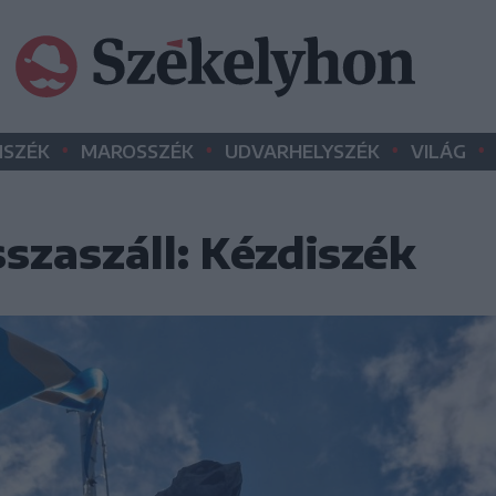
•
•
•
•
SZÉK
MAROSSZÉK
UDVARHELYSZÉK
VILÁG
szaszáll: Kézdiszék