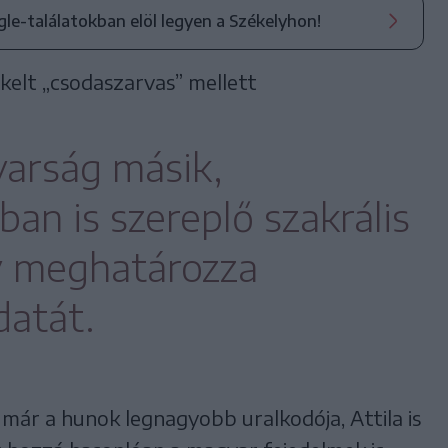
ogle-találatokban elöl legyen a Székelyhon!
kelt „csodaszarvas” mellett
yarság másik,
an is szereplő szakrális
y meghatározza
datát.
már a hunok legnagyobb uralkodója, Attila is