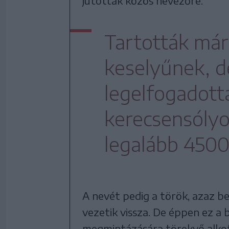
jutottak közös nevezőre.
Tartották már
keselyűnek, d
legelfogadott
kerecsensólyo
legalább 4500
A nevét pedig a török, azaz be
vezetik vissza. De éppen ez a
megmintázására törekvő alkot