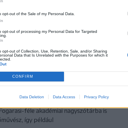
In
o opt-out of the Sale of my Personal Data.
In
to opt-out of processing my Personal Data for Targeted
ing.
In
o opt-out of Collection, Use, Retention, Sale, and/or Sharing
ersonal Data that Is Unrelated with the Purposes for which it
lected.
Out
CONFIRM
elével aztán mint „pogány” szimbólum
gészen Vörösmarty Mihályig és Arany Jánosig
Data Deletion
Data Access
Privacy Policy
lt a köztudatba. Olyannyira, hogy már az
ogarasi-féle akadémiai nagyszótárba is
művész, így például