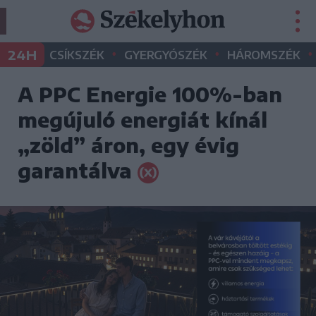
•
•
•
24H
CSÍKSZÉK
GYERGYÓSZÉK
HÁROMSZÉK
A PPC Energie 100%-ban
megújuló energiát kínál
„zöld” áron, egy évig
garantálva