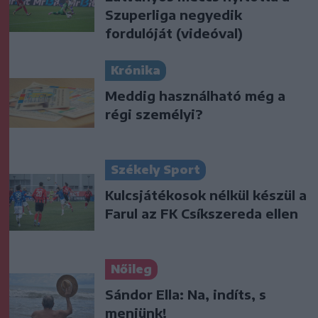
Szuperliga negyedik
fordulóját (videóval)
Krónika
Meddig használható még a
régi személyi?
Székely Sport
Kulcsjátékosok nélkül készül a
Farul az FK Csíkszereda ellen
Nőileg
Sándor Ella: Na, indíts, s
menjünk!