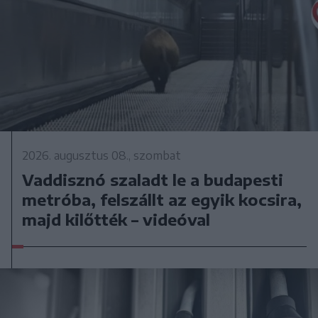
2026. augusztus 08., szombat
Vaddisznó szaladt le a budapesti
metróba, felszállt az egyik kocsira,
majd kilőtték – videóval