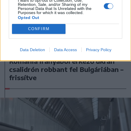
I want to opt-out of Collection, Use,
Retention, Sale, and/or Sharing of my
Personal Data that Is Unrelated with the
Purposes for which it was collected.
Opted Out
CONFIRM
Data Deletion
Data Access
Privacy Policy
2026. augusztus 08., szombat
Románia irányából érkező ukrán
csalidrón robbant fel Bulgáriában –
frissítve