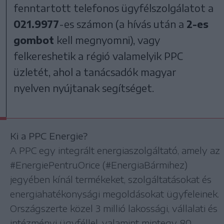
fenntartott telefonos ügyfélszolgálatot a
021.9977
-es számon (a hívás után a
2-es
gombot
kell megnyomni), vagy
felkereshetik a régió valamelyik PPC
üzletét, ahol a tanácsadók magyar
nyelven nyújtanak segítséget.
Ki a PPC Energie?
A PPC egy integrált energiaszolgáltató, amely az
#EnergiePentruOrice (#EnergiaBármihez)
jegyében kínál termékeket, szolgáltatásokat és
energiahatékonysági megoldásokat ügyfeleinek.
Országszerte közel 3 millió lakossági, vállalati és
intézményi ügyféllel, valamint mintegy 80