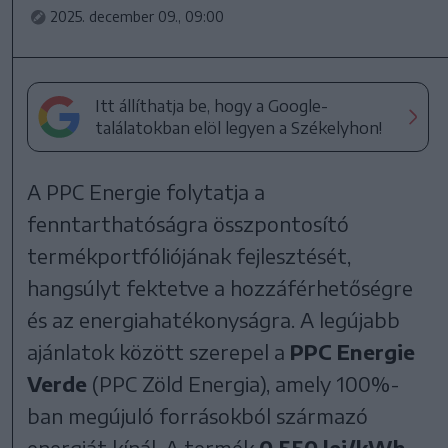
2025. december 09., 09:00
Itt állíthatja be, hogy a Google-
találatokban elöl legyen a Székelyhon!
A PPC Energie folytatja a
fenntarthatóságra összpontosító
termékportfóliójának fejlesztését,
hangsúlyt fektetve a hozzáférhetőségre
és az energiahatékonyságra. A legújabb
ajánlatok között szerepel a
PPC Energie
Verde
(PPC Zöld Energia), amely 100%-
ban megújuló forrásokból származó
energiát kínál. A termék
0,550 lej/kWh