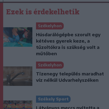
Ezek is érdekelhetik
Székelyhon
Húsdarálógépbe szorult egy
kétéves gyerek keze, a
tűzoltókra is szükség volt a
műtőben
Székelyhon
Tizenegy település maradhat
víz nélkül Udvarhelyszéken
Székely Sport
Látványos meccs nyitotta a