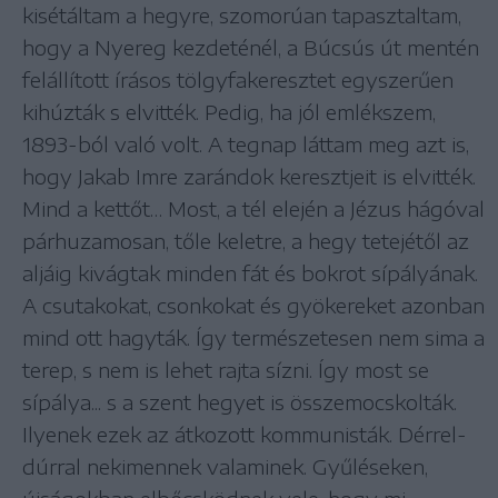
kisétáltam a hegyre, szomorúan tapasztaltam,
hogy a Nyereg kezdeténél, a Búcsús út mentén
felállított írásos tölgyfakeresztet egyszerűen
kihúzták s elvitték. Pedig, ha jól emlékszem,
1893-ból való volt. A tegnap láttam meg azt is,
hogy Jakab Imre zarándok keresztjeit is elvitték.
Mind a kettőt… Most, a tél elején a Jézus hágóval
párhuzamosan, tőle keletre, a hegy tetejétől az
aljáig kivágtak minden fát és bokrot sípályának.
A csutakokat, csonkokat és gyökereket azonban
mind ott hagyták. Így természetesen nem sima a
terep, s nem is lehet rajta sízni. Így most se
sípálya... s a szent hegyet is összemocskolták.
Ilyenek ezek az átkozott kommunisták. Dérrel-
dúrral nekimennek valaminek. Gyűléseken,