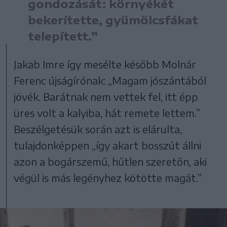
gondozását: környékét
bekerítette, gyümölcsfákat
telepített.”
Jakab Imre így mesélte később Molnár
Ferenc újságírónak: „Magam jószántából
jövék. Barátnak nem vettek fel, itt épp
üres volt a kalyiba, hát remete lettem.”
Beszélgetésük során azt is elárulta,
tulajdonképpen „így akart bosszút állni
azon a bogárszemű, hűtlen szeretőn, aki
végül is más legényhez kötötte magát.”