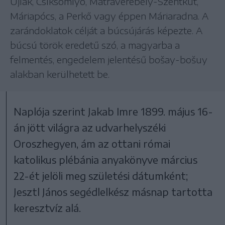
Újlak, Csíksomlyó, Mátraverebély-Szentkút,
Máriapócs, a Perkő vagy éppen Máriaradna. A
zarándoklatok célját a búcsújárás képezte. A
búcsú török eredetű szó, a magyarba a
felmentés, engedelem jelentésű bošay-bošuy
alakban kerülhetett be.
Naplója szerint Jakab Imre 1899. május 16-
án jött világra az udvarhelyszéki
Oroszhegyen, ám az ottani római
katolikus plébánia anyakönyve március
22-ét jelöli meg születési dátumként;
Jesztl János segédlelkész másnap tartotta
keresztvíz alá.