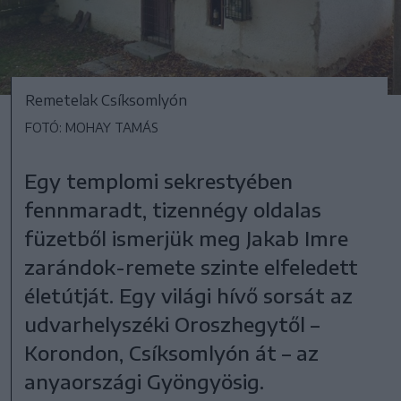
Remetelak Csíksomlyón
FOTÓ: MOHAY TAMÁS
Egy templomi sekrestyében
fennmaradt, tizennégy oldalas
füzetből ismerjük meg Jakab Imre
zarándok-remete szinte elfeledett
életútját. Egy világi hívő sorsát az
udvarhelyszéki Oroszhegytől –
Korondon, Csíksomlyón át – az
anyaországi Gyöngyösig.