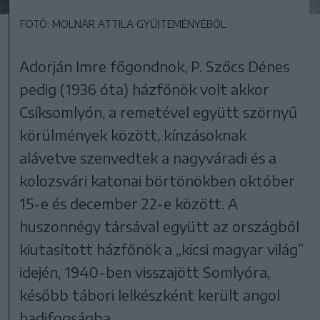
FOTÓ: MOLNÁR ATTILA GYŰJTEMÉNYÉBŐL
Adorján Imre főgondnok, P. Szőcs Dénes
pedig (1936 óta) házfőnök volt akkor
Csíksomlyón, a remetével együtt szörnyű
körülmények között, kínzásoknak
alávetve szenvedtek a nagyváradi és a
kolozsvári katonai börtönökben október
15-e és december 22-e között. A
huszonnégy társával együtt az országból
kiutasított házfőnök a „kicsi magyar világ”
idején, 1940-ben visszajött Somlyóra,
később tábori lelkészként került angol
hadifogságba.