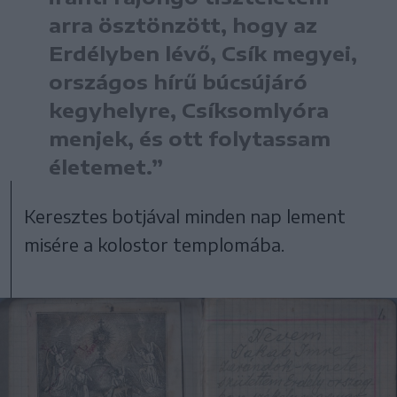
arra ösztönzött, hogy az
Erdélyben lévő, Csík megyei,
országos hírű búcsújáró
kegyhelyre, Csíksomlyóra
menjek, és ott folytassam
életemet.”
Keresztes botjával minden nap lement
misére a kolostor templomába.