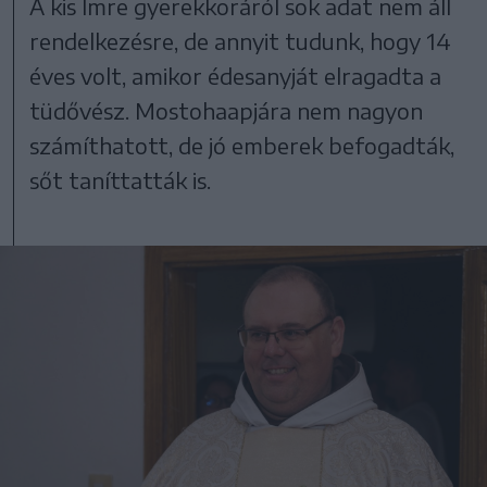
A kis Imre gyerekkoráról sok adat nem áll
rendelkezésre, de annyit tudunk, hogy 14
éves volt, amikor édesanyját elragadta a
tüdővész. Mostohaapjára nem nagyon
számíthatott, de jó emberek befogadták,
sőt taníttatták is.