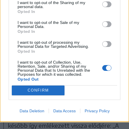
I want to opt-out of the Sharing of my
personal data.
Opted In
I want to opt-out of the Sale of my
Personal Data.
Opted In
I want to opt-out of processing my
Personal Data for Targeted Advertising.
Opted In
I want to opt-out of Collection, Use,
Retention, Sale, and/or Sharing of my
Personal Data that Is Unrelated with the
Jakab Imre 1937-ben, amikor engedélyt kapott a
Purposes for which it was collected.
zarándokruha viselésére
Opted Out
FOTÓ: GYULAFEHÉRVÁRI ÉRSEKI LEVÉLTÁR
CONFIRM
A „cukrosládák” őrzője
Data Deletion
Data Access
Privacy Policy
Kedves Béla Antal testvér, somlyói remete
később így emlékezett vissza elődjére: „A