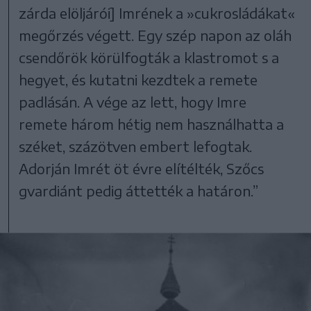
zárda elöljárói] Imrének a »cukrosládákat«
megőrzés végett. Egy szép napon az oláh
csendőrök körülfogták a klastromot s a
hegyet, és kutatni kezdtek a remete
padlásán. A vége az lett, hogy Imre
remete három hétig nem használhatta a
széket, százötven embert lefogtak.
Adorján Imrét öt évre elítélték, Szőcs
gvardiánt pedig áttették a határon.”