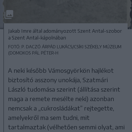
Jakab Imre által adományozott Szent Antal-szobor
a Szent Antal-kápolnában
FOTÓ: P. DACZÓ ÁRPÁD LUKÁCS/CSÍKI SZÉKELY MÚZEUM
(DOMOKOS PÁL PÉTER-H
A neki később Vámosgyörkön hajlékot
biztosító asszony unokája, Szatmári
László tudomása szerint (állítása szerint
maga a remete mesélte neki) azonban
nemcsak a „cukrosládákat” rejtegette,
amelyekről ma sem tudni, mit
tartalmaztak (vélhetően semmi olyat, ami