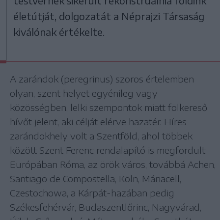
testvérnek sikerült rekonstruálnia földink
életútját, dolgozatát a Néprajzi Társaság
kiválónak értékelte.
A zarándok (peregrinus) szoros értelemben
olyan, szent helyet egyénileg vagy
közösségben, lelki szempontok miatt fölkereső
hívőt jelent, aki célját elérve hazatér. Híres
zarándokhely volt a Szentföld, ahol többek
között Szent Ferenc rendalapító is megfordult;
Európában Róma, az örök város, továbbá Achen,
Santiago de Compostella, Köln, Máriacell,
Czestochowa, a Kárpát-hazában pedig
Székesfehérvár, Budaszentlőrinc, Nagyvárad,