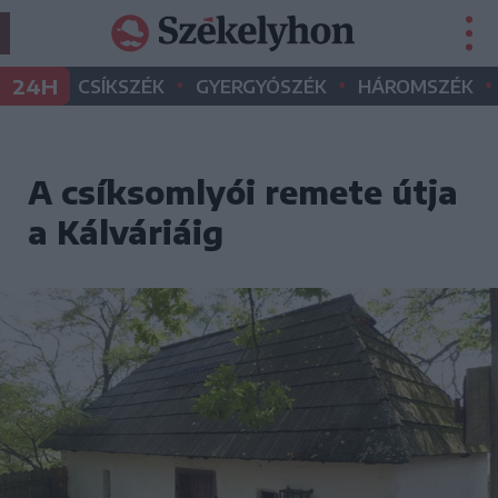
•
•
•
24H
CSÍKSZÉK
GYERGYÓSZÉK
HÁROMSZÉK
A csíksomlyói remete útja
a Kálváriáig