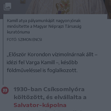
Kamill atya pályamunkáját nagyon jónak
minősítette a Magyar Néprajzi Társaság
kuratóriuma
FOTÓ: SZIMON ENCSI
„Először Korondon vízimolnárnak állt –
idézi fel Varga Kamill –, később
földműveléssel is foglalkozott.
1930-ban Csíksomlyóra
költözött, és elvállalta a
Salvator-kápolna