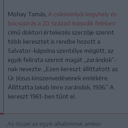
Mohay Tamás,
A csíksomlyói kegyhely és
búcsújárás a 20. század második felében
című doktori értekezés szerzője szerint
több keresztet is rendbe hozott a
Salvator-kápolna szentélye mögött, az
egyik felirata szerint magát „zarándok”-
nak nevezte: „Ezen kereszt állíttatott az
Úr Jézus kínszenvedéseinek emlékére.
Állíttatta Jakab Imre zarándok, 1936.” A
kereszt 1961-ben tűnt el.
„Az ősszel az egyik alkalommal, amikor