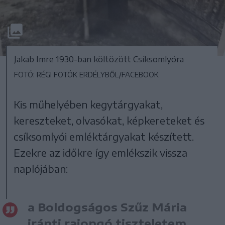
Jakab Imre 1930-ban költözött Csíksomlyóra
FOTÓ: RÉGI FOTÓK ERDÉLYBŐL/FACEBOOK
Kis műhelyében kegytárgyakat,
kereszteket, olvasókat, képkereteket és
csíksomlyói emléktárgyakat készített.
Ezekre az időkre így emlékszik vissza
naplójában:
a Boldogságos Szűz Mária
iránti rajongó tiszteletem