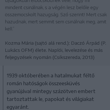
újságokban elbőcsködnek vele, hogy mi
mindent csinálnak, s a végén lesz belőle egy
összemocskolt hazugság. Szó szerint! Mert csak
hazudnak, mert semmit sem csinálnak meg, amit
kell.”
Kozma Mária (sajtó alá rend.): Daczó Árpád (P.
Lukács OFM) élete. Naplói, levelezése és más
feljegyzések nyomán (Csíkszereda, 2013)
1939 októberében a hatalmukat féltő
román hatóságok összeesküvés
gyanújával mintegy százötven embert
tartoztattak le, papokat és világiakat
egyaránt.