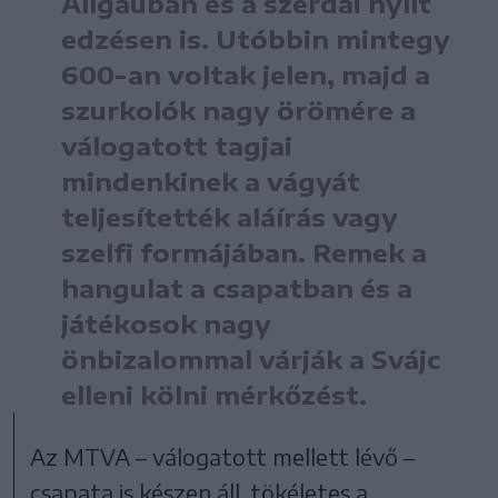
Allgauban és a szerdai nyílt
edzésen is. Utóbbin mintegy
600-an voltak jelen, majd a
szurkolók nagy örömére a
válogatott tagjai
mindenkinek a vágyát
teljesítették aláírás vagy
szelfi formájában. Remek a
hangulat a csapatban és a
játékosok nagy
önbizalommal várják a Svájc
elleni kölni mérkőzést.
Az MTVA – válogatott mellett lévő –
csapata is készen áll, tökéletes a