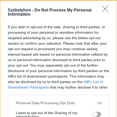
Székelyhon -
Do Not Process My Personal
Information
Ezek is érdekelhetik
If you wish to opt-out of the sale, sharing to third parties, or
processing of your personal or sensitive information for
targeted advertising by us, please use the below opt-out
Székelyhon
section to confirm your selection. Please note that after your
opt-out request is processed you may continue seeing
Tizenegy település maradhat
interest-based ads based on personal information utilized by
víz nélkül Udvarhelyszéken
us or personal information disclosed to third parties prior to
your opt-out. You may separately opt-out of the further
disclosure of your personal information by third parties on the
IAB’s list of downstream participants. This information may
Székelyhon
also be disclosed by us to third parties on the
IAB’s List of
Húsdarálógépbe szorult egy
Downstream Participants
that may further disclose it to other
kétéves gyerek keze, a
third parties.
tűzoltókra is szükség volt a
Personal Data Processing Opt Outs
műtőben
I want to opt-out of the Sharing of my
personal data.