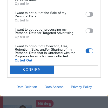
Székely Sport
Opted In
Aranyérmek sokaságával tért
I want to opt-out of the Sale of my
Personal Data.
haza Kőszegről a Godako
Opted In
I want to opt-out of processing my
Personal Data for Targeted Advertising.
Krónika
Opted In
Putyin egy NATO-tagállam
I want to opt-out of Collection, Use,
Retention, Sale, and/or Sharing of my
megtámadására készül az
Personal Data that Is Unrelated with the
Purposes for which it was collected.
amerikai hírszerzés szerint
Opted Out
Székely Sport
CONFIRM
Kulcsjátékosok nélkül készül a
Farul az FK Csíkszereda ellen
Data Deletion
Data Access
Privacy Policy
Nőileg