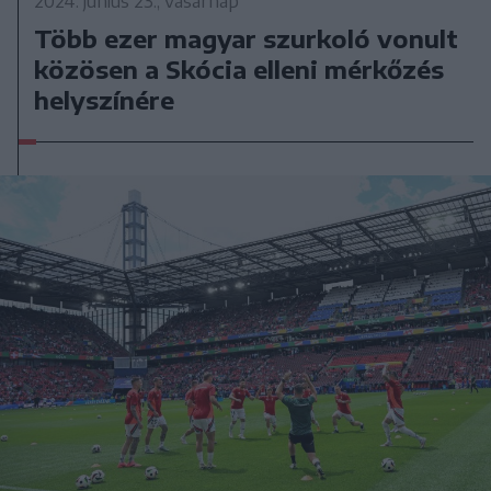
2024. június 23., vasárnap
Több ezer magyar szurkoló vonult
közösen a Skócia elleni mérkőzés
helyszínére