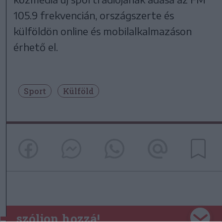
105.9 frekvencián, országszerte és
külföldön online és mobilalkalmazáson
érhető el.
Sport
Külföld
szóljon hozzá!