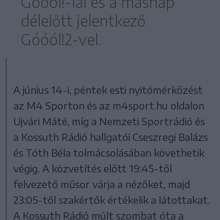
Góóól!-lal és a másnap
délelőtt jelentkező
Góóól!2-vel.
A június 14-i, péntek esti nyitómérkőzést
az M4 Sporton és az m4sport.hu oldalon
Ujvári Máté, míg a Nemzeti Sportrádió és
a Kossuth Rádió hallgatói Cseszregi Balázs
és Tóth Béla tolmácsolásában követhetik
végig. A közvetítés előtt 19:45-től
felvezető műsor várja a nézőket, majd
23:05-től szakértők értékelik a látottakat.
A Kossuth Rádió múlt szombat óta a