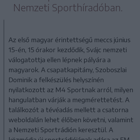
Nemzeti Sporthíradóban.
Az első magyar érintettségű meccs június
15-én, 15 órakor kezdődik, Svájc nemzeti
válogatottja ellen lépnek pályára a
magyarok. A csapatkapitány, Szoboszlai
Dominik a felkészülés helyszínén
nyilatkozott az M4 Sportnak arról, milyen
hangulatban várják a megmérettetést. A
találkozót a tévéadás mellett a csatorna
weboldalán lehet élőben követni, valamint
a Nemzeti Sportrádión keresztül. A
közmédia új sportrádiójának adása az FM