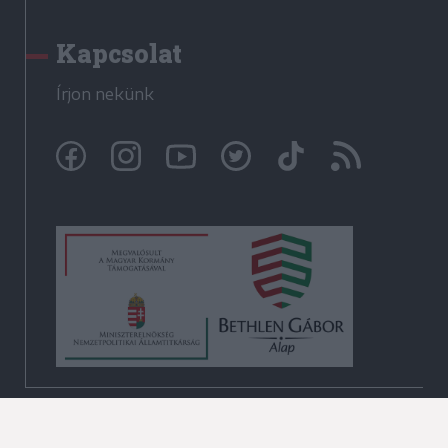
Kapcsolat
Írjon nekünk
© Székelyhon.ro 2009-2026