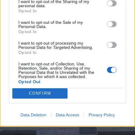
I want to opt-out of the Sharing of my
personal data.
Opted In
I want to opt-out of the Sale of my
Personal Data.
Opted In
I want to opt-out of processing my
Personal Data for Targeted Advertising.
2026. augusztus 04., kedd
Opted In
Jazzre hangolódik Csíkszereda:
I want to opt-out of Collection, Use,
Retention, Sale, and/or Sharing of my
világsztárokkal, helyi
Personal Data that Is Unrelated with the
Purposes for which it was collected.
tehetségekkel és új reményekkel
Opted Out
érkezik a 16. Csíki Jazz
CONFIRM
Data Deletion
Data Access
Privacy Policy