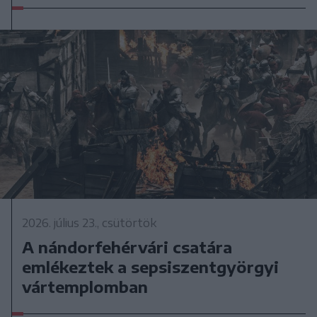
2026. július 23., csütörtök
A nándorfehérvári csatára
emlékeztek a sepsiszentgyörgyi
vártemplomban