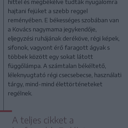
hittel és megbékélve tudták nyugalomra
hajtani fejüket a szebb reggel
reményében. E békességes szobában van
a Kovács nagymama jegykendője,
eljegyzési ruhájának deréköve, régi képek,
sifonok, vagyont érő faragott ágyak s
többek között egy sokat látott
függőlámpa. A számtalan békéltető,
léleknyugtató régi csecsebecse, használati
tárgy, mind-mind élettörténeteket
regélnek.
A teljes cikket a