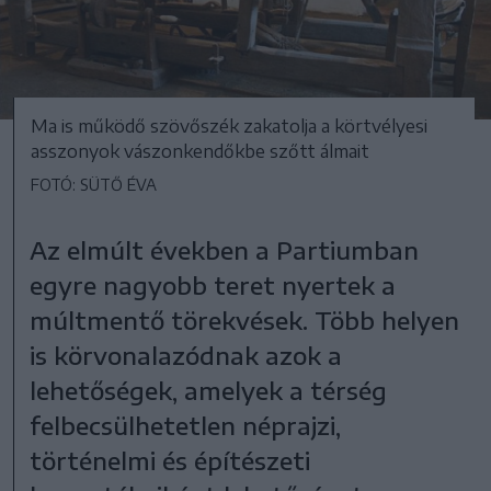
Ma is működő szövőszék zakatolja a körtvélyesi
asszonyok vászonkendőkbe szőtt álmait
FOTÓ: SÜTŐ ÉVA
Az elmúlt években a Partiumban
egyre nagyobb teret nyertek a
múltmentő törekvések. Több helyen
is körvonalazódnak azok a
lehetőségek, amelyek a térség
felbecsülhetetlen néprajzi,
történelmi és építészeti