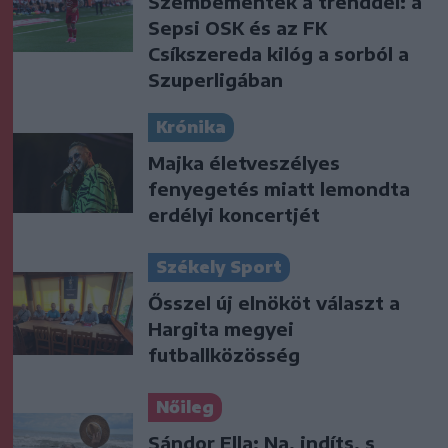
Szembementek a trenddel: a
Sepsi OSK és az FK
Csíkszereda kilóg a sorból a
Szuperligában
Krónika
Majka életveszélyes
fenyegetés miatt lemondta
erdélyi koncertjét
Székely Sport
Ősszel új elnököt választ a
Hargita megyei
futballközösség
Nőileg
Sándor Ella: Na, indíts, s