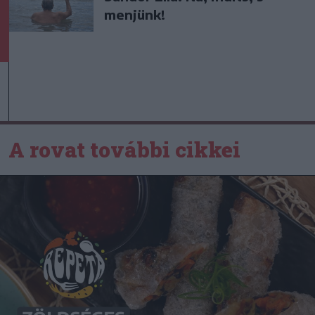
menjünk!
A rovat további cikkei