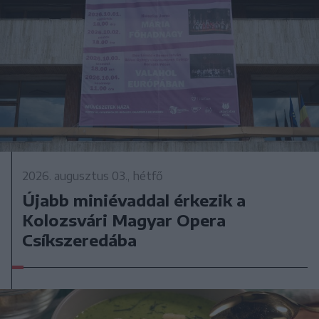
2026. augusztus 03., hétfő
Újabb miniévaddal érkezik a
Kolozsvári Magyar Opera
Csíkszeredába