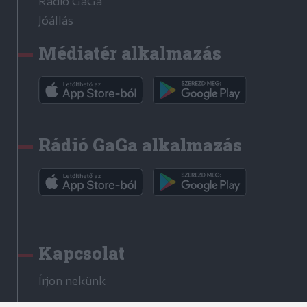
Rádió GaGa
Jóállás
Médiatér alkalmazás
Rádió GaGa alkalmazás
Kapcsolat
Írjon nekünk