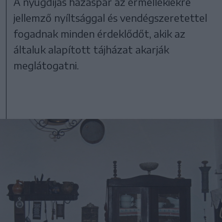
A nyugdíjas házaspár az érmellékiekre
jellemző nyíltsággal és vendégszeretettel
fogadnak minden érdeklődőt, akik az
általuk alapított tájházat akarják
meglátogatni.