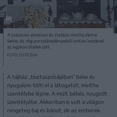
A százéves almárium és stelázsi mintha életre
kelne, és régi porcelánedényeiből ontani kezdené
az egykori ételek ízét
FOTÓ: SÜTŐ ÉVA
A tájház „tisztaszobájában” béke és
nyugalom tölti el a látogatót, mintha
szentélybe lépne. A múlt békés, nyugodt
szentélyébe. Akkoriban is volt a világon
rengeteg baj és bánat, de az emberek