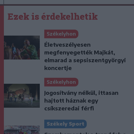
Ezek is érdekelhetik
Székelyhon
Életveszélyesen
megfenyegették Majkát,
elmarad a sepsiszentgyörgyi
koncertje
Székelyhon
Jogosítvány nélkül, ittasan
hajtott háznak egy
csíkszeredai férfi
Székely Sport