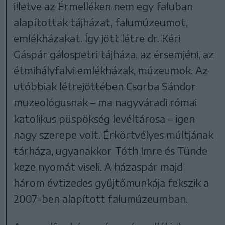
illetve az Érmelléken nem egy faluban
alapítottak tájházat, falumúzeumot,
emlékházakat. Így jött létre dr. Kéri
Gáspár gálospetri tájháza, az érsemjéni, az
étmihályfalvi emlékházak, múzeumok. Az
utóbbiak létrejöttében Csorba Sándor
muzeológusnak – ma nagyváradi római
katolikus püspökség levéltárosa – igen
nagy szerepe volt. Érkörtvélyes múltjának
tárháza, ugyanakkor Tóth Imre és Tünde
keze nyomát viseli. A házaspár majd
három évtizedes gyűjtőmunkája fekszik a
2007-ben alapított falumúzeumban.