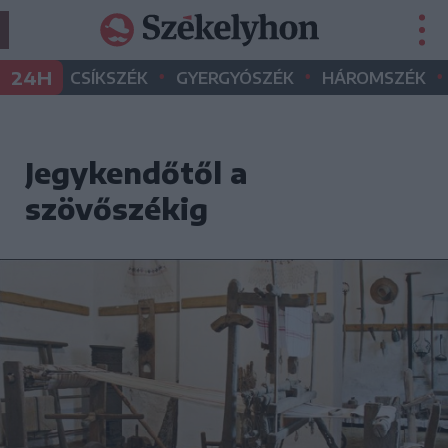
•
•
•
24H
CSÍKSZÉK
GYERGYÓSZÉK
HÁROMSZÉK
Jegykendőtől a
szövőszékig