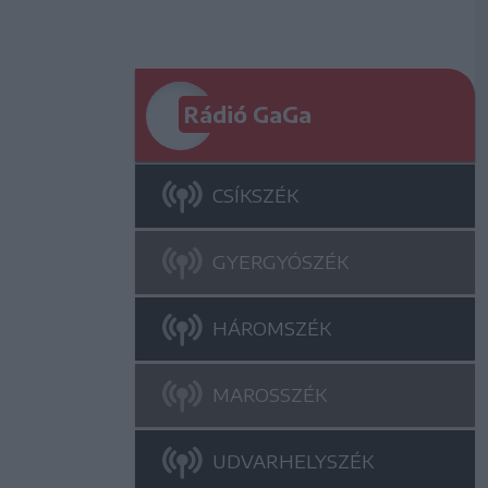
Rádió GaGa
CSÍKSZÉK
GYERGYÓSZÉK
HÁROMSZÉK
MAROSSZÉK
UDVARHELYSZÉK