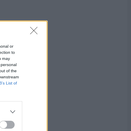
sonal or
ection to
ou may
 personal
out of the
 downstream
B’s List of