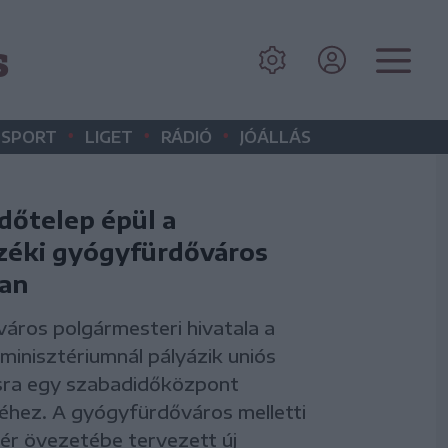
s
•
•
•
SPORT
LIGET
RÁDIÓ
JÓÁLLÁS
dőtelep épül a
éki gyógyfürdőváros
an
áros polgármesteri hivatala a
 minisztériumnál pályázik uniós
ra egy szabadidőközpont
hez. A gyógyfürdőváros melletti
tér övezetébe tervezett új