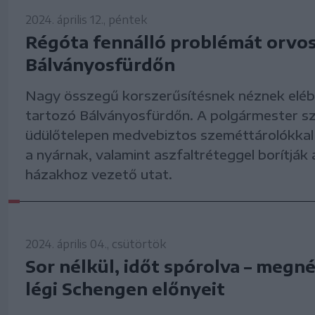
2024. április 12., péntek
Régóta fennálló problémát orvo
Bálványosfürdőn
Nagy összegű korszerűsítésnek néznek eléb
tartozó Bálványosfürdőn. A polgármester sz
üdülőtelepen medvebiztos szeméttárolókkal
a nyárnak, valamint aszfaltréteggel borítják 
házakhoz vezető utat.
2024. április 04., csütörtök
Sor nélkül, időt spórolva – megn
légi Schengen előnyeit