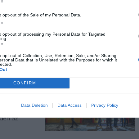
ri bobpályát
In
A
o opt-out of the Sale of my Personal Data.
18 óra
In
attanni a
to opt-out of processing my Personal Data for Targeted
ing.
In
o opt-out of Collection, Use, Retention, Sale, and/or Sharing
ersonal Data that Is Unrelated with the Purposes for which it
lected.
Out
tek
CONFIRM
risták
 a romániai
Data Deletion
Data Access
Privacy Policy
lliárd lejt,
dden az