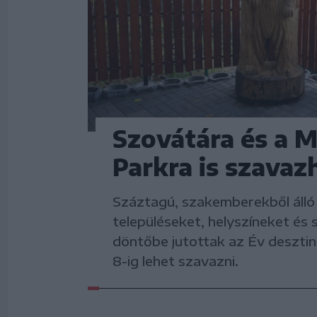
Szovátára és a M
Parkra is szava
Száztagú, szakemberekből álló 
településeket, helyszíneket és 
döntőbe jutottak az Év deszti
8-ig lehet szavazni.