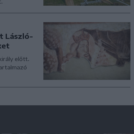
.
t László-
ket
rály előtt.
artalmazó