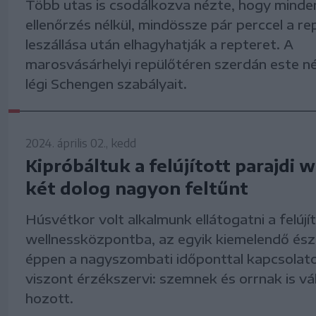
Több utas is csodálkozva nézte, hogy minde
ellenőrzés nélkül, mindössze pár perccel a r
leszállása után elhagyhatják a repteret. A
marosvásárhelyi repülőtéren szerdán este n
légi Schengen szabályait.
2024. április 02., kedd
Kipróbáltuk a felújított parajdi w
két dolog nagyon feltűnt
Húsvétkor volt alkalmunk ellátogatni a felújít
wellnessközpontba, az egyik kiemelendő ész
éppen a nagyszombati időponttal kapcsolato
viszont érzékszervi: szemnek és orrnak is vá
hozott.