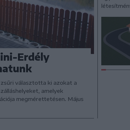
létesítmén
ini-Erdély
zhatunk
zsűri választotta ki azokat a
szálláshelyeket, amelyek
nációja megmérettetésen. Május