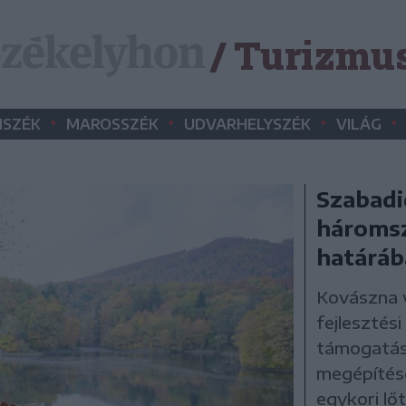
/ Turizmu
•
•
•
•
SZÉK
MAROSSZÉK
UDVARHELYSZÉK
VILÁG
Szabadi
háromsz
határáb
Kovászna v
fejlesztési
támogatás
megépítésé
egykori lő