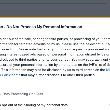
ániaiak,
on -
Do Not Process My Personal Information
sz
to opt-out of the sale, sharing to third parties, or processing of your per
romániai
formation for targeted advertising by us, please use the below opt-out s
r selection. Please note that after your opt-out request is processed y
Országos
eing interest-based ads based on personal information utilized by us or
a a légi és
disclosed to third parties prior to your opt-out. You may separately opt-
 a belső
losure of your personal information by third parties on the IAB’s list of
. This information may also be disclosed by us to third parties on the
IA
Participants
that may further disclose it to other third parties.
l Data Processing Opt Outs
ya
o opt-out of the Sharing of my personal data.