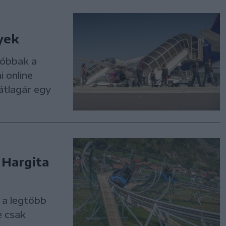
yek
sóbbak a
i online
átlagár egy
 Hargita
 a legtöbb
e csak