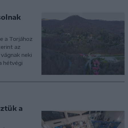
solnak
e a Torjához
erint az
 vágnak neki
a hétvégi
éztük a