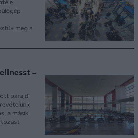
nféle
epülőgép
éztük meg a
ellnesst –
ott parajdi
revételünk
s, a másik
ltozást