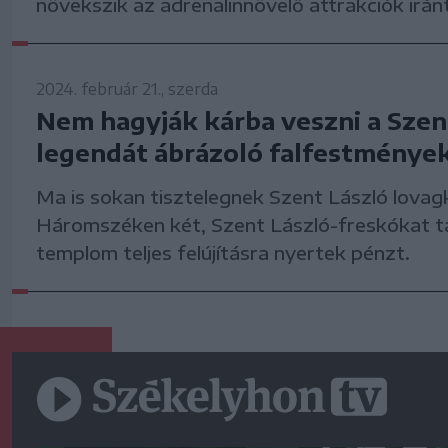
növekszik az adrenalinnövelő attrakciók iránt
2024. február 21., szerda
Nem hagyják kárba veszni a Szen
legendát ábrázoló falfestménye
Ma is sokan tisztelegnek Szent László lovagki
Háromszéken két, Szent László-freskókat t
templom teljes felújításra nyertek pénzt.