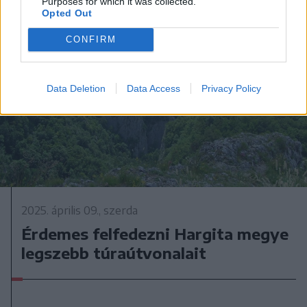
Purposes for which it was collected.
Opted Out
CONFIRM
Data Deletion
Data Access
Privacy Policy
2025. április 09., szerda
Érdemes felfedezni Hargita megye
legszebb túraútvonalait