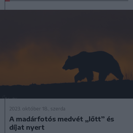
2023. október 18., szerda
A madárfotós medvét „lőtt” és
díjat nyert