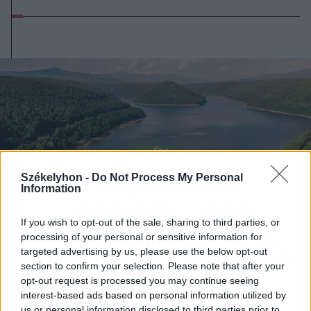
Székelyhon -
Do Not Process My Personal
Information
If you wish to opt-out of the sale, sharing to third parties, or
processing of your personal or sensitive information for
targeted advertising by us, please use the below opt-out
2025. augusztus 14., csütörtök
section to confirm your selection. Please note that after your
A tó nem medence: ne ugorj fejest
opt-out request is processed you may continue seeing
interest-based ads based on personal information utilized by
a veszélybe
us or personal information disclosed to third parties prior to