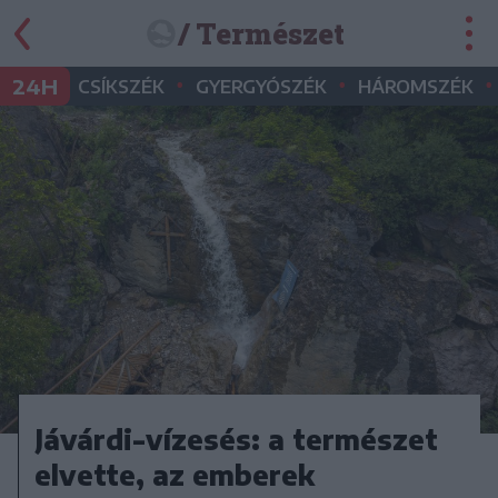
/ Természet
•
•
•
24H
CSÍKSZÉK
GYERGYÓSZÉK
HÁROMSZÉK
Jávárdi-vízesés: a természet
elvette, az emberek