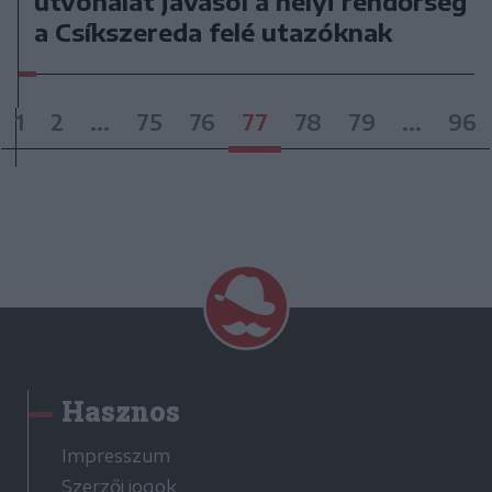
útvonalat javasol a helyi rendőrség
a Csíkszereda felé utazóknak
1
2
...
75
76
77
78
79
...
96
Hasznos
Impresszum
Szerzői jogok