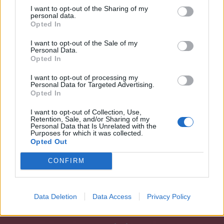
I want to opt-out of the Sharing of my
personal data.
Opted In
I want to opt-out of the Sale of my
Personal Data.
Opted In
I want to opt-out of processing my
Personal Data for Targeted Advertising.
Opted In
2023. november 23., csütörtök
I want to opt-out of Collection, Use,
Elhunyt rendőrtásuk emléke előtt
Retention, Sale, and/or Sharing of my
Personal Data that Is Unrelated with the
rótták le tiszteletüket a
Purposes for which it was collected.
Opted Out
székelyudvarhelyi helyi rendőrök
CONFIRM
Data Deletion
Data Access
Privacy Policy