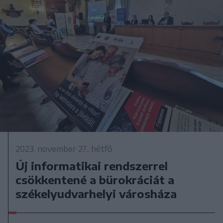
2023. november 27., hétfő
Új informatikai rendszerrel
csökkentené a bürokráciát a
székelyudvarhelyi városháza