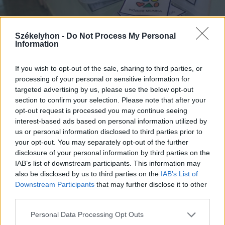
Székelyhon -
Do Not Process My Personal
Information
If you wish to opt-out of the sale, sharing to third parties, or
processing of your personal or sensitive information for
2023. november 23., csütörtök
targeted advertising by us, please use the below opt-out
Elmérgesedett a helyzet a sérült
section to confirm your selection. Please note that after your
gyermekek oktatásának a jövőjével
opt-out request is processed you may continue seeing
interest-based ads based on personal information utilized by
kapcsolatban Székelyudvarhelyen
us or personal information disclosed to third parties prior to
your opt-out. You may separately opt-out of the further
disclosure of your personal information by third parties on the
IAB’s list of downstream participants. This information may
also be disclosed by us to third parties on the
IAB’s List of
Downstream Participants
that may further disclose it to other
third parties.
Personal Data Processing Opt Outs