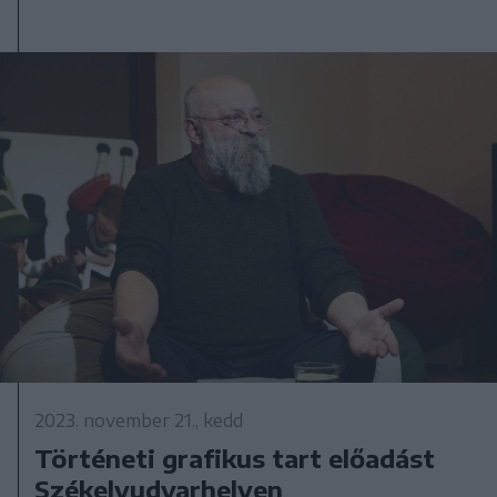
2023. november 21., kedd
Történeti grafikus tart előadást
Székelyudvarhelyen