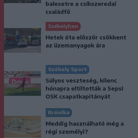
balesetre a csíkszeredai
családfő
Székelyhon
Hetek óta először csökkent
az üzemanyagok ára
Székely Sport
Súlyos veszteség, kilenc
hónapra eltiltották a Sepsi
OSK csapatkapitányát
Krónika
Meddig használható még a
régi személyi?