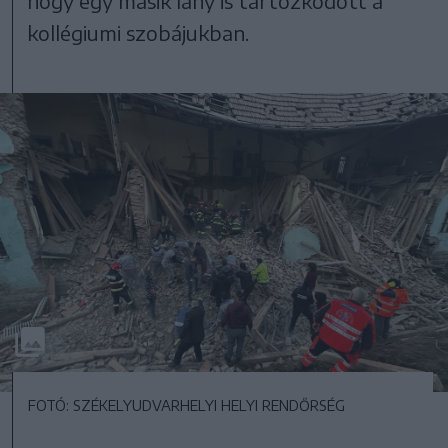
hogy egy másik lány is tartózkodott a
kollégiumi szobájukban.
FOTÓ: SZÉKELYUDVARHELYI HELYI RENDŐRSÉG