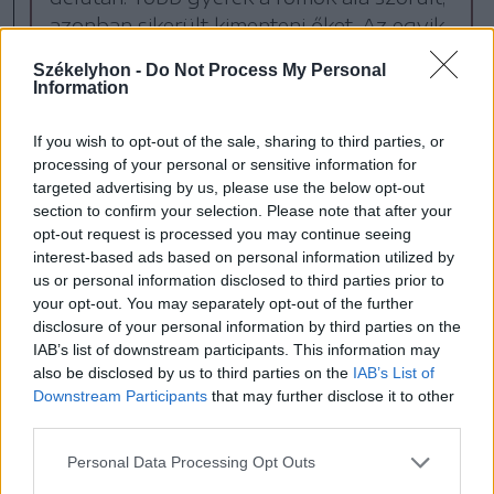
azonban sikerült kimenteni őket. Az egyik
fiút már nem lehetett újjáéleszteni.
Székelyhon -
Do Not Process My Personal
Information
A mentés során sokat segített a
If you wish to opt-out of the sale, sharing to third parties, or
bentlakás nevelőnője is, aki
processing of your personal or sensitive information for
targeted advertising by us, please use the below opt-out
section to confirm your selection. Please note that after your
opt-out request is processed you may continue seeing
interest-based ads based on personal information utilized by
elmondta, hogy milyen
us or personal information disclosed to third parties prior to
pozícióban lehettek az
your opt-out. You may separately opt-out of the further
disclosure of your personal information by third parties on the
ágyak, így a
IAB’s list of downstream participants. This information may
also be disclosed by us to third parties on the
IAB’s List of
mentőegységek már
Downstream Participants
that may further disclose it to other
third parties.
sejthették, hogy merre
Personal Data Processing Opt Outs
folytassák a keresést.