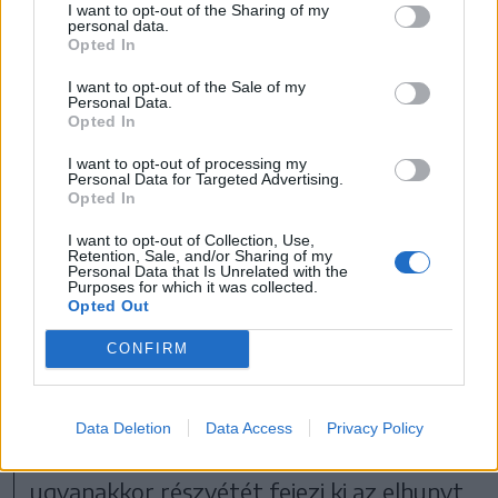
I want to opt-out of the Sharing of my
personal data.
Opted In
I want to opt-out of the Sale of my
Az elkövetkezőkben sikerült megtalálni az
Personal Data.
Opted In
elhunyt áldozatot is. A biztonság
I want to opt-out of processing my
kedvéért este kilenc óráig folytatódott
Personal Data for Targeted Advertising.
Opted In
még a keresés, illetve a helyszín
biztosítása, hiszen még véletlenül sem
I want to opt-out of Collection, Use,
Retention, Sale, and/or Sharing of my
Personal Data that Is Unrelated with the
szerették volna, hogy esetleg valaki a
Purposes for which it was collected.
Opted Out
romok között maradjon.
CONFIRM
Szigorúbban kell fellépniük
László Szabolcs hangsúlyozta, a mai napig
Data Deletion
Data Access
Privacy Policy
döbbenten áll a történtek előtt,
ugyanakkor részvétét fejezi ki az elhunyt