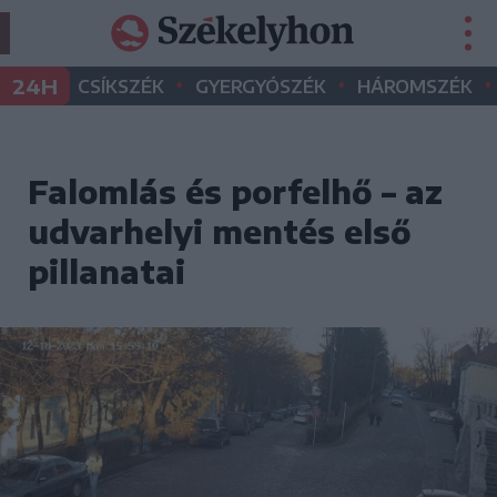
•
•
•
24H
CSÍKSZÉK
GYERGYÓSZÉK
HÁROMSZÉK
Falomlás és porfelhő – az
udvarhelyi mentés első
pillanatai