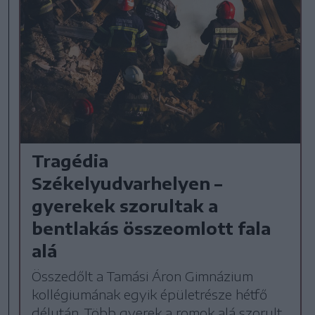
Tragédia
Székelyudvarhelyen –
gyerekek szorultak a
bentlakás összeomlott fala
alá
Összedőlt a Tamási Áron Gimnázium
kollégiumának egyik épületrésze hétfő
délután. Több gyerek a romok alá szorult,