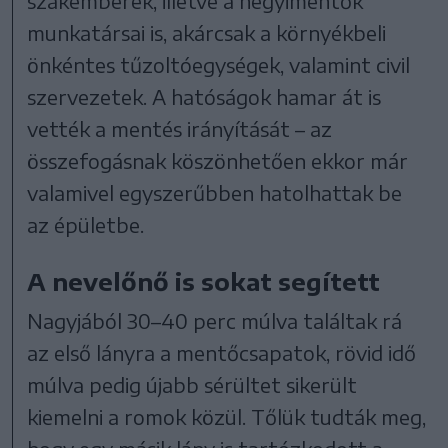
szakemberek, illetve a hegyimentők
munkatársai is, akárcsak a környékbeli
önkéntes tűzoltóegységek, valamint civil
szervezetek. A hatóságok hamar át is
vették a mentés irányítását – az
összefogásnak köszönhetően ekkor már
valamivel egyszerűbben hatolhattak be
az épületbe.
A nevelőnő is sokat segített
Nagyjából 30–40 perc múlva találtak rá
az első lányra a mentőcsapatok, rövid idő
múlva pedig újabb sérültet sikerült
kiemelni a romok közül. Tőlük tudták meg,