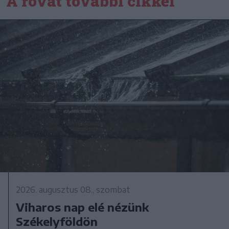
A rovat további cikkei
2026. augusztus 08., szombat
Viharos nap elé nézünk
Székelyföldön