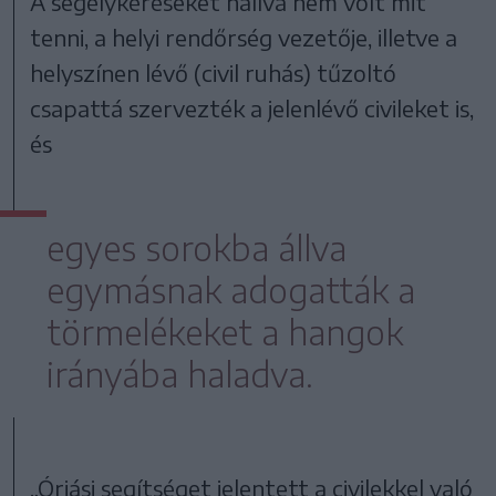
A segélykéréseket hallva nem volt mit
tenni, a helyi rendőrség vezetője, illetve a
helyszínen lévő (civil ruhás) tűzoltó
csapattá szervezték a jelenlévő civileket is,
és
egyes sorokba állva
egymásnak adogatták a
törmelékeket a hangok
irányába haladva.
„Óriási segítséget jelentett a civilekkel való