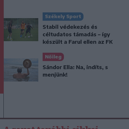
Székely Sport
Stabil védekezés és
céltudatos támadás – így
készült a Farul ellen az FK
Nőileg
Sándor Ella: Na, indíts, s
menjünk!