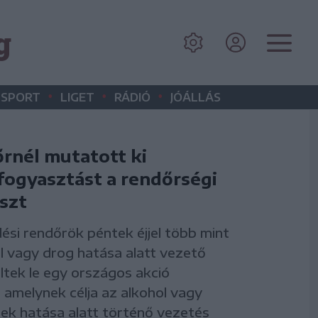
g
•
•
•
SPORT
LIGET
RÁDIÓ
JÓÁLLÁS
őrnél mutatott ki
fogyasztást a rendőrségi
szt
ési rendőrök péntek éjjel több mint
l vagy drog hatása alatt vezető
eltek le egy országos akció
 amelynek célja az alkohol vagy
erek hatása alatt történő vezetés