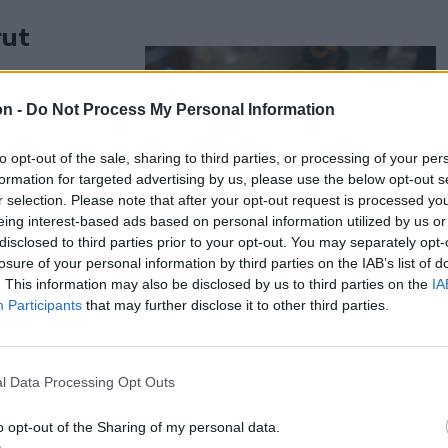
rut
on -
Do Not Process My Personal Information
ntős
el a
to opt-out of the sale, sharing to third parties, or processing of your per
8 helyszínen
formation for targeted advertising by us, please use the below opt-out s
egyei Rendőr-
r selection. Please note that after your opt-out request is processed y
eing interest-based ads based on personal information utilized by us or
disclosed to third parties prior to your opt-out. You may separately opt-
losure of your personal information by third parties on the IAB’s list of
. This information may also be disclosed by us to third parties on the
IA
Participants
that may further disclose it to other third parties.
mi okozza
l Data Processing Opt Outs
 2020 és
o opt-out of the Sharing of my personal data.
rintő