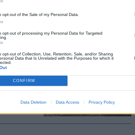
In
t, mert a
o opt-out of the Sale of my Personal Data.
si
In
to opt-out of processing my Personal Data for Targeted
ing.
In
o opt-out of Collection, Use, Retention, Sale, and/or Sharing
ersonal Data that Is Unrelated with the Purposes for which it
lected.
Out
CONFIRM
 őrizetbe
eléssel
Data Deletion
Data Access
Privacy Policy
partján. Az