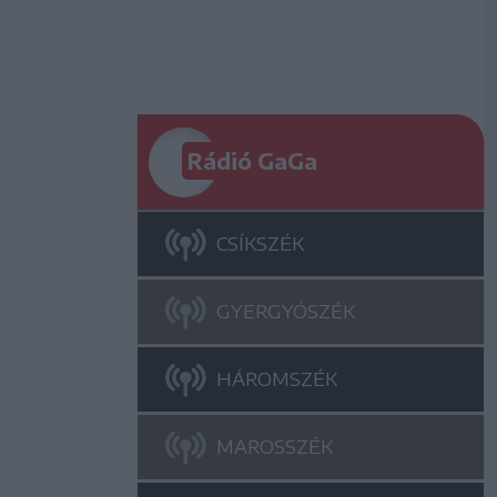
Rádió GaGa
CSÍKSZÉK
GYERGYÓSZÉK
HÁROMSZÉK
MAROSSZÉK