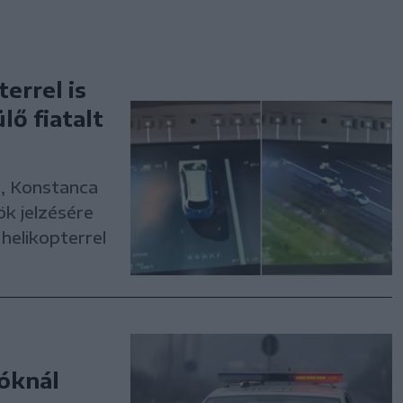
errel is
ő fiatalt
n, Konstanca
ök jelzésére
helikopterrel
róknál