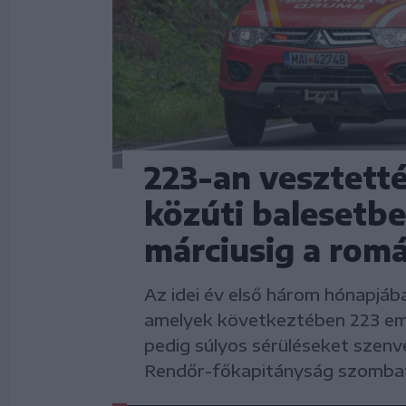
223-an vesztetté
közúti balesetbe
márciusig a romá
Az idei év első három hónapjáb
amelyek következtében 223 emb
pedig súlyos sérüléseket szenv
Rendőr-főkapitányság szombat