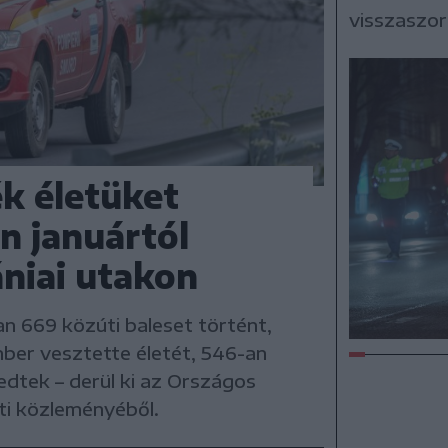
visszaszorí
k életüket
n januártól
niai utakon
an 669 közúti baleset történt,
er vesztette életét, 546-an
edtek – derül ki az Országos
i közleményéből.