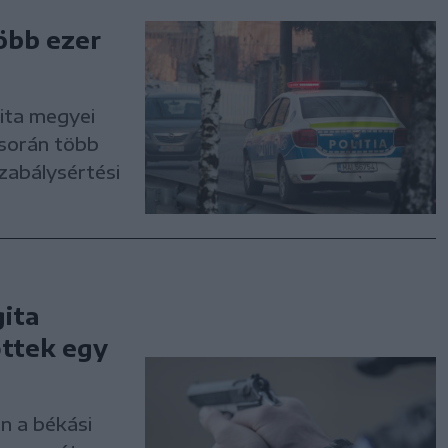
öbb ezer
ita megyei
során több
zabálysértési
gita
őttek egy
n a békási