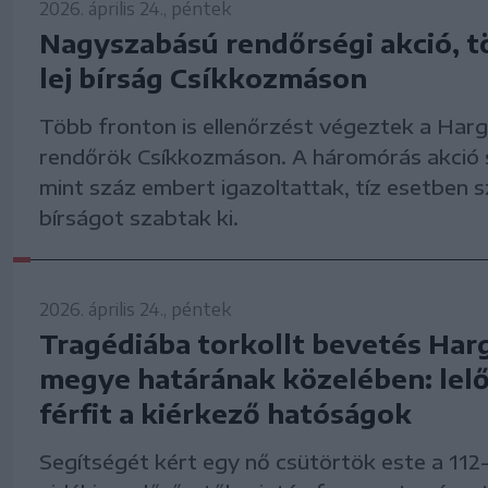
2026. április 24., péntek
Nagyszabású rendőrségi akció, t
lej bírság Csíkkozmáson
Több fronton is ellenőrzést végeztek a Harg
rendőrök Csíkkozmáson. A háromórás akció 
mint száz embert igazoltattak, tíz esetben s
bírságot szabtak ki.
2026. április 24., péntek
Tragédiába torkollt bevetés Har
megye határának közelében: lel
férfit a kiérkező hatóságok
Segítségét kért egy nő csütörtök este a 112-