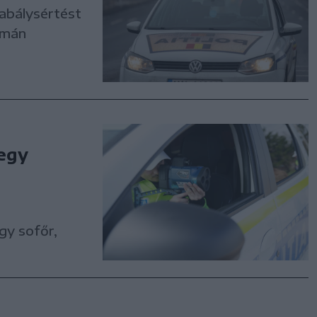
zabálysértést
Román
 egy
gy sofőr,