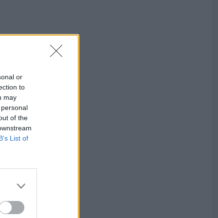
sonal or
ection to
ou may
 personal
out of the
 downstream
B’s List of