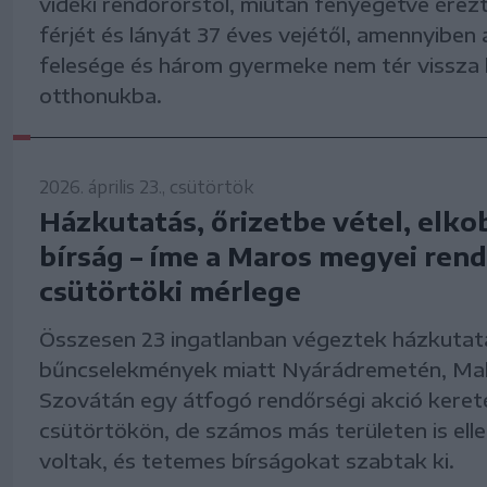
vidéki rendőrőrstől, miután fenyegetve érez
férjét és lányát 37 éves vejétől, amennyiben
felesége és három gyermeke nem tér vissza
otthonukba.
2026. április 23., csütörtök
Házkutatás, őrizetbe vétel, elko
bírság – íme a Maros megyei ren
csütörtöki mérlege
Összesen 23 ingatlanban végeztek házkutat
bűncselekmények miatt Nyárádremetén, Mak
Szovátán egy átfogó rendőrségi akció kere
csütörtökön, de számos más területen is ell
voltak, és tetemes bírságokat szabtak ki.