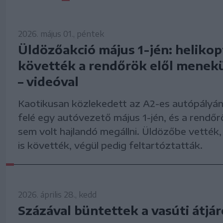
2026. május 01., péntek
Üldözőakció május 1-jén: helikopt
követték a rendőrök elől menekül
– videóval
Kaotikusan közlekedett az A2-es autópályá
felé egy autóvezető május 1-jén, és a rendőr
sem volt hajlandó megállni. Üldözőbe vették, 
is követték, végül pedig feltartóztatták.
2026. április 28., kedd
Százával büntettek a vasúti átjá