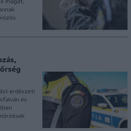
te magát,
 annak
 közös
bzás,
dőrség
ást erdészeti
falván és
tében
enőrzések