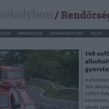
/ Rendőrsé
•
•
•
•
SZÉK
MAROSSZÉK
UDVARHELYSZÉK
VILÁG
149 sof
alkohol
gyorste
A közleked
160 alkoho
sofőrt fül
keretében,
tiltott sz