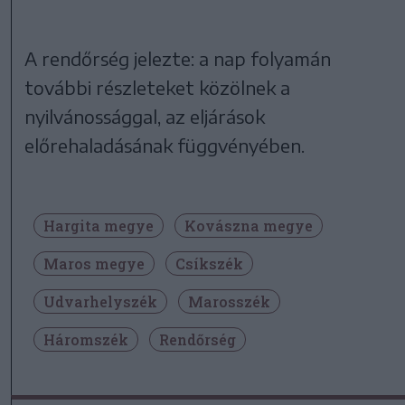
A rendőrség jelezte: a nap folyamán
további részleteket közölnek a
nyilvánossággal, az eljárások
előrehaladásának függvényében.
Hargita megye
Kovászna megye
Maros megye
Csíkszék
Udvarhelyszék
Marosszék
Háromszék
Rendőrség