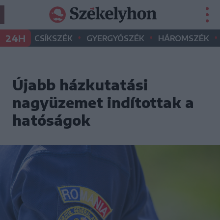
•
•
•
24H
CSÍKSZÉK
GYERGYÓSZÉK
HÁROMSZÉK
Újabb házkutatási
nagyüzemet indítottak a
hatóságok