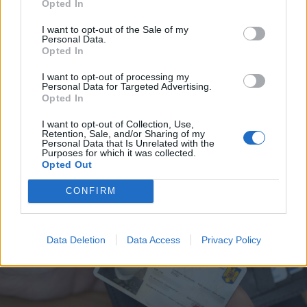
Opted In
I want to opt-out of the Sale of my
Personal Data.
Opted In
2026. augusztus 07., péntek
I want to opt-out of processing my
Nem csak a medvék, a szemetelők
Personal Data for Targeted Advertising.
ellen is védekezik
Opted In
Gyergyószentmiklós
I want to opt-out of Collection, Use,
Retention, Sale, and/or Sharing of my
Personal Data that Is Unrelated with the
Purposes for which it was collected.
Opted Out
CONFIRM
Data Deletion
Data Access
Privacy Policy