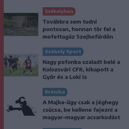
Székelyhon
Továbbra sem tudni
pontosan, honnan tör fel a
mofettagáz Szejkefürdőn
Székely Sport
Nagy pofonba szaladt belé a
Kolozsvári CFR, kikapott a
Győr és a Loki is
Krónika
A Majka-ügy csak a jéghegy
csúcsa, be kellene fejezni a
magyar–magyar acsarkodást