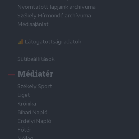
Nyomtatott lapjaink archívuma
Székely Hírmondó archívuma
Médiaajánlat
Látogatottsági adatok
Sütibeállítások
Médiatér
Székely Sport
Liget
Krónika
Bihari Napló
Erdélyi Napló
Főtér
Nőileg