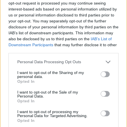
opt-out request is processed you may continue seeing
interest-based ads based on personal information utilized by
us or personal information disclosed to third parties prior to
your opt-out. You may separately opt-out of the further
2026. augusztus 10., hétfő
disclosure of your personal information by third parties on the
IAB’s list of downstream participants. This information may
Befejeződött a Maros Megyei
also be disclosed by us to third parties on the
IAB’s List of
Múzeum adminisztratív épületének
Downstream Participants
that may further disclose it to other
energetikai felújítása
third parties.
Personal Data Processing Opt Outs
I want to opt-out of the Sharing of my
personal data.
Opted In
I want to opt-out of the Sale of my
Personal Data.
Opted In
I want to opt-out of processing my
Personal Data for Targeted Advertising.
Opted In