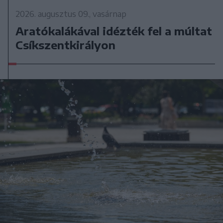
2026. augusztus 09., vasárnap
Aratókalákával idézték fel a múltat
Csíkszentkirályon