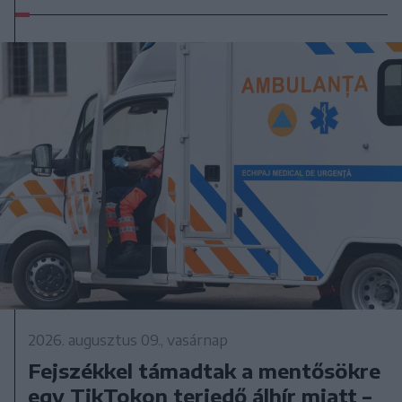
2026. augusztus 09., vasárnap
Fejszékkel támadtak a mentősökre
egy TikTokon terjedő álhír miatt –