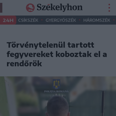
•
•
•
24H
CSÍKSZÉK
GYERGYÓSZÉK
HÁROMSZÉK
Törvénytelenül tartott
fegyvereket koboztak el a
rendőrök