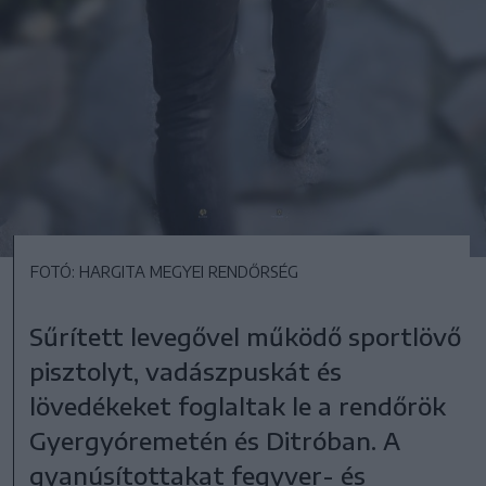
FOTÓ: HARGITA MEGYEI RENDŐRSÉG
Sűrített levegővel működő sportlövő
pisztolyt, vadászpuskát és
lövedékeket foglaltak le a rendőrök
Gyergyóremetén és Ditróban. A
gyanúsítottakat fegyver- és