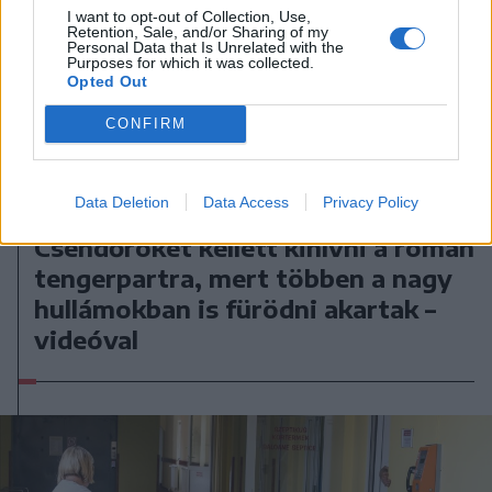
I want to opt-out of Collection, Use,
Retention, Sale, and/or Sharing of my
Personal Data that Is Unrelated with the
Purposes for which it was collected.
Opted Out
CONFIRM
Data Deletion
Data Access
Privacy Policy
2026. augusztus 10., hétfő
Csendőröket kellett kihívni a román
tengerpartra, mert többen a nagy
hullámokban is fürödni akartak –
videóval