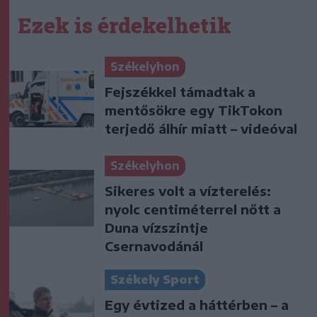
Ezek is érdekelhetik
Székelyhon
Fejszékkel támadtak a
mentősökre egy TikTokon
terjedő álhír miatt – videóval
Székelyhon
Sikeres volt a vízterelés:
nyolc centiméterrel nőtt a
Duna vízszintje
Csernavodánál
Székely Sport
Egy évtized a háttérben – a