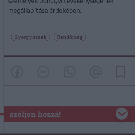
személyek bűnügyi tevékenységének
megállapítása érdekében.
Gyergyószék
Rendőrség
szóljon hozzá!