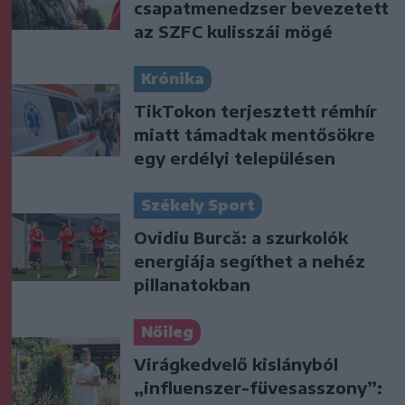
csapatmenedzser bevezetett
az SZFC kulisszái mögé
Krónika
TikTokon terjesztett rémhír
miatt támadtak mentősökre
egy erdélyi településen
Székely Sport
Ovidiu Burcă: a szurkolók
energiája segíthet a nehéz
pillanatokban
Nőileg
Virágkedvelő kislányból
„influenszer-füvesasszony”: