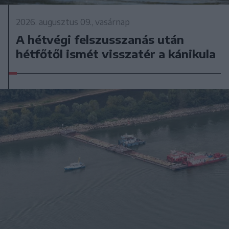
2026. augusztus 09., vasárnap
A hétvégi felszusszanás után
hétfőtől ismét visszatér a kánikula