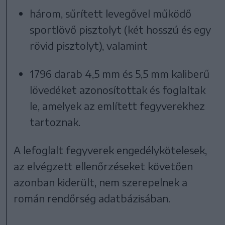
három, sűrített levegővel működő
sportlövő pisztolyt (két hosszú és egy
rövid pisztolyt), valamint
1796 darab 4,5 mm és 5,5 mm kaliberű
lövedéket azonosítottak és foglaltak
le, amelyek az említett fegyverekhez
tartoznak.
A lefoglalt fegyverek engedélykötelesek,
az elvégzett ellenőrzéseket követően
azonban kiderült, nem szerepelnek a
román rendőrség adatbázisában.