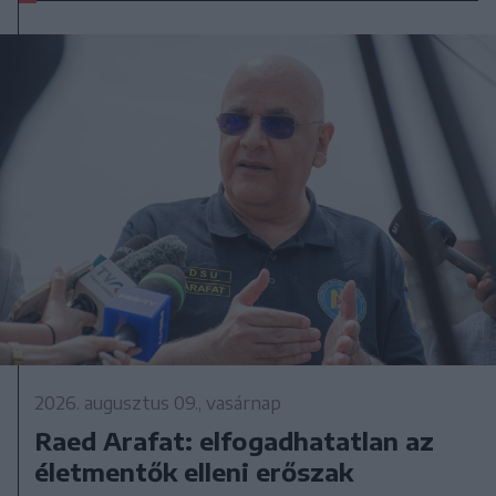
2026. augusztus 09., vasárnap
Raed Arafat: elfogadhatatlan az
életmentők elleni erőszak