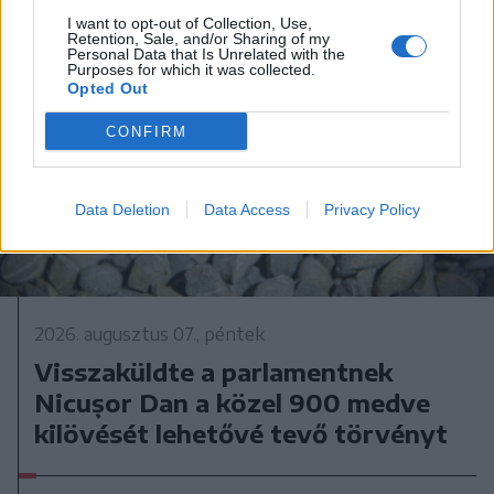
I want to opt-out of Collection, Use,
Retention, Sale, and/or Sharing of my
Personal Data that Is Unrelated with the
Purposes for which it was collected.
Opted Out
CONFIRM
Data Deletion
Data Access
Privacy Policy
2026. augusztus 07., péntek
Visszaküldte a parlamentnek
Nicușor Dan a közel 900 medve
kilövését lehetővé tevő törvényt