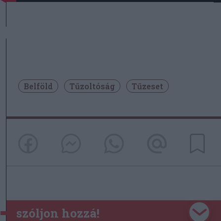
Belföld
Tűzoltóság
Tűzeset
szóljon hozzá!