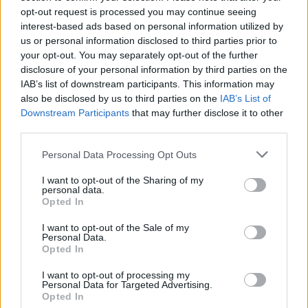
opt-out request is processed you may continue seeing
interest-based ads based on personal information utilized by
us or personal information disclosed to third parties prior to
your opt-out. You may separately opt-out of the further
disclosure of your personal information by third parties on the
IAB’s list of downstream participants. This information may
also be disclosed by us to third parties on the
IAB’s List of
Downstream Participants
that may further disclose it to other
third parties.
Personal Data Processing Opt Outs
2026. augusztus 07., péntek
I want to opt-out of the Sharing of my
personal data.
Románul is helyt kell állni a hétfőn
Opted In
kezdődő írásbeliken – így
I want to opt-out of the Sale of my
készülhetnek a pótérettségizők
Personal Data.
Opted In
I want to opt-out of processing my
Personal Data for Targeted Advertising.
Opted In