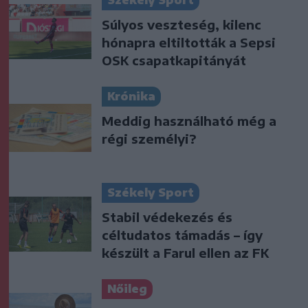
Súlyos veszteség, kilenc
hónapra eltiltották a Sepsi
OSK csapatkapitányát
Krónika
Meddig használható még a
régi személyi?
Székely Sport
Stabil védekezés és
céltudatos támadás – így
készült a Farul ellen az FK
Nőileg