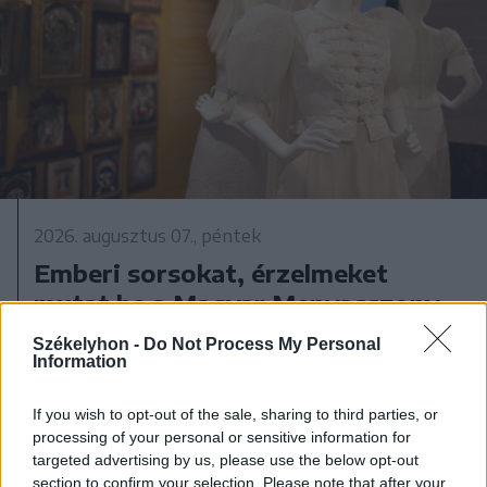
2026. augusztus 07., péntek
Emberi sorsokat, érzelmeket
mutat be a Magyar Menyasszony
kiállítás
Székelyhon -
Do Not Process My Personal
Information
If you wish to opt-out of the sale, sharing to third parties, or
processing of your personal or sensitive information for
targeted advertising by us, please use the below opt-out
section to confirm your selection. Please note that after your