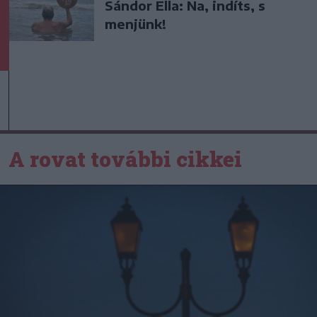
Sándor Ella: Na, indíts, s
menjünk!
A rovat további cikkei