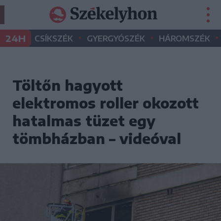
•
•
•
24H
CSÍKSZÉK
GYERGYÓSZÉK
HÁROMSZÉK
Töltőn hagyott
elektromos roller okozott
hatalmas tüzet egy
tömbházban – videóval