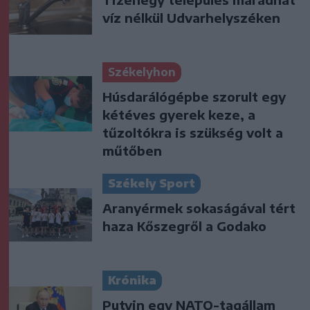
víz nélkül Udvarhelyszéken
Székelyhon
Húsdarálógépbe szorult egy
kétéves gyerek keze, a
tűzoltókra is szükség volt a
műtőben
Székely Sport
Aranyérmek sokaságával tért
haza Kőszegről a Godako
Krónika
Putyin egy NATO-tagállam