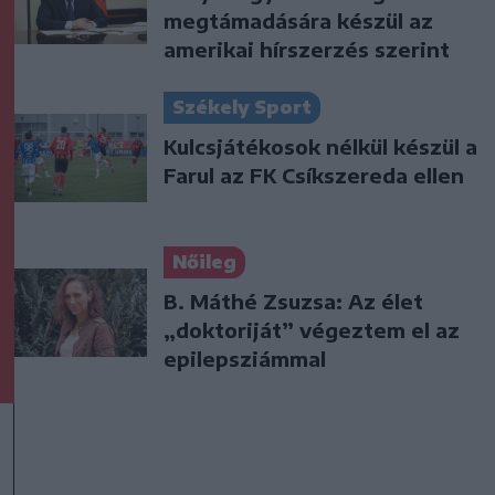
megtámadására készül az
amerikai hírszerzés szerint
Székely Sport
Kulcsjátékosok nélkül készül a
Farul az FK Csíkszereda ellen
Nőileg
B. Máthé Zsuzsa: Az élet
„doktoriját” végeztem el az
epilepsziámmal