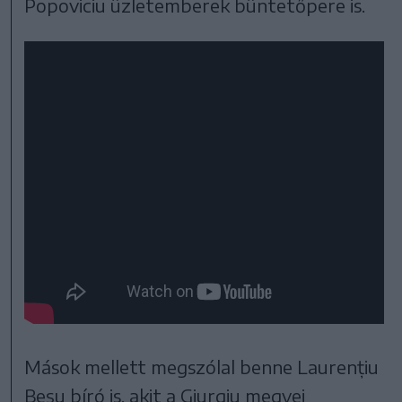
Popoviciu üzletemberek büntetőpere is.
Mások mellett megszólal benne Laurențiu
Beșu bíró is, akit a Giurgiu megyei