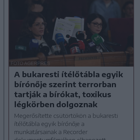
A bukaresti ítélőtábla egyik
bírónője szerint terrorban
tartják a bírókat, toxikus
légkörben dolgoznak
Megerősítette csütörtökön a bukaresti
ítélőtábla egyik bírónője a
munkatársainak a Recorder
dokumentumfilmjében elhangzott