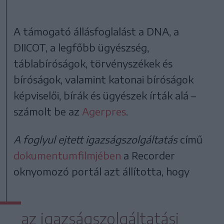
A támogató állásfoglalást a DNA, a
DIICOT, a legfőbb ügyészség,
táblabíróságok, törvényszékek és
bíróságok, valamint katonai bíróságok
képviselői, bírák és ügyészek írták alá –
számolt be az
Agerpres
.
A foglyul ejtett igazságszolgáltatás
című
dokumentumfilmjében
a Recorder
oknyomozó portál azt állította, hogy
az igazságszolgáltatási