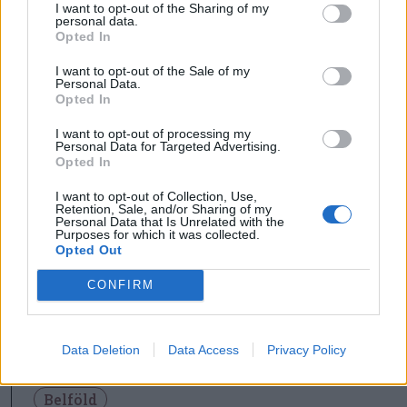
I want to opt-out of the Sharing of my
megbeszélésre december 22-én, hétfőn, 10
personal data.
órakor. A procetatean@presidency.ro címen
Opted In
lehet regisztrálni a megbeszélésre. December
I want to opt-out of the Sale of my
Personal Data.
18-án, csütörtökön éjfélig pedig várjuk az ezzel
Opted In
kapcsolatos anyagokat, akár névtelenül, akár
I want to opt-out of processing my
névvel ellátva, a colegis@presidency.ro címen” –
Personal Data for Targeted Advertising.
Opted In
tette közzé Facebook-oldalán az államelnök
csütörtök este.
I want to opt-out of Collection, Use,
Retention, Sale, and/or Sharing of my
Personal Data that Is Unrelated with the
Purposes for which it was collected.
Nicușor Dan biztosított arról, hogy minden
Opted Out
egyes üzenetet elolvasnak és figyelembe
CONFIRM
vesznek.
Data Deletion
Data Access
Privacy Policy
Belföld