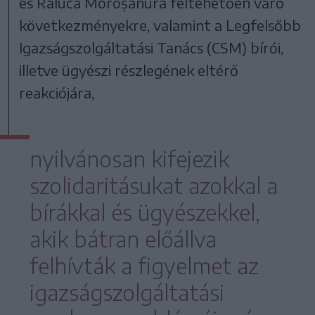
és Raluca Moroșanura feltehetően váró
következményekre, valamint a Legfelsőbb
Igazságszolgáltatási Tanács (CSM) bírói,
illetve ügyészi részlegének eltérő
reakciójára,
nyilvánosan kifejezik
szolidaritásukat azokkal a
bírákkal és ügyészekkel,
akik bátran előállva
felhívták a figyelmet az
igazságszolgáltatási