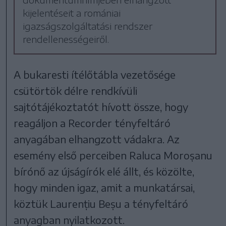
kijelentéseit a romániai
igazságszolgáltatási rendszer
rendellenességeiről.
A bukaresti ítélőtábla vezetősége
csütörtök délre rendkívüli
sajtótájékoztatót hívott össze, hogy
reagáljon a Recorder tényfeltáró
anyagában elhangzott vádakra. Az
esemény első perceiben Raluca Moroșanu
bírónő az újságírók elé állt, és közölte,
hogy minden igaz, amit a munkatársai,
köztük Laurențiu Beșu a tényfeltáró
anyagban nyilatkozott.