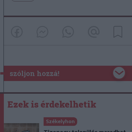
szóljon hozzá!
Ezek is érdekelhetik
Székelyhon
Tizenegy település maradhat