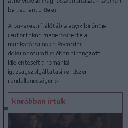
áthelyezése meghosszabbítását – számolt
be Laurențiu Beșu.
A bukaresti ítélőtábla egyik bírónője
csütörtökön megerősítette a
munkatársainak a Recorder
dokumentumfilmjében elhangzott
kijelentéseit a romániai
igazságszolgáltatási rendszer
rendellenességeiről.
korábban írtuk