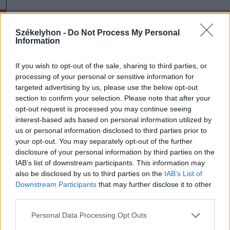
Nicușor Dan megbeszélésre hívja az
Székelyhon -
Do Not Process My Personal
Information
ügyészeket és bírákat
If you wish to opt-out of the sale, sharing to third parties, or
Nicușor Dan államelnök megbeszélésre hív
processing of your personal or sensitive information for
december 22-én 10 órakor minden olyan bírát és
targeted advertising by us, please use the below opt-out
section to confirm your selection. Please note that after your
ügyészt, akik be akarnak számolni az
opt-out request is processed you may continue seeing
igazságszolgáltatási rendszer problémáiról.
interest-based ads based on personal information utilized by
us or personal information disclosed to third parties prior to
your opt-out. You may separately opt-out of the further
„Ha 200 bíró és ügyész azt állítja, hogy az
disclosure of your personal information by third parties on the
igazságszolgáltatási rendszerben integritási
IAB’s list of downstream participants. This information may
also be disclosed by us to third parties on the
IAB’s List of
problémák vannak, akkor nagyon komoly a
Downstream Participants
that may further disclose it to other
helyzet. Minden bírát és ügyészt, aki be
third parties.
szeretne számolni az igazságszolgáltatási
Personal Data Processing Opt Outs
rendszer problémáiról, meghívok egy