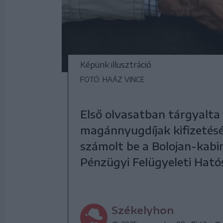
Képünk illusztráció
FOTÓ: HAÁZ VINCE
Első olvasatban tárgyalt
magánnyugdíjak kifizetésé
számolt be a Bolojan-kabin
Pénzügyi Felügyeleti Ható
Székelyhon