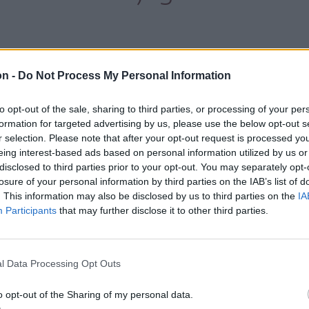
 a magánnyugdíjak kifizetését szabályozó
on -
Do Not Process My Personal Information
Gazdasági Együttműködési és Fejlesztési
ása, és a kidolgozása a szervezet által
to opt-out of the sale, sharing to third parties, or processing of your per
kkal összhangban történt. Hozzátette,
formation for targeted advertising by us, please use the below opt-out s
r selection. Please note that after your opt-out request is processed y
n, az OECD pénzpiaci bizottságának ülésén
eing interest-based ads based on personal information utilized by us or
ljesíti ezt a kiemelt ajánlást.
disclosed to third parties prior to your opt-out. You may separately opt-
losure of your personal information by third parties on the IAB’s list of
. This information may also be disclosed by us to third parties on the
IA
 jelenleg
Participants
that may further disclose it to other third parties.
agánnyugdíjpénztáraknak
l Data Processing Opt Outs
ncmillió befizetőjük van,
o opt-out of the Sharing of my personal data.