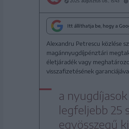
2025. augusztus 08., 15:43
Itt állíthatja be, hogy a Go
Alexandru Petrescu közlése sze
magánnyugdíjpénztári megtakar
életjáradék vagy meghatározot
visszafizetésének garanciájáva
a nyugdíjasok
legfeljebb 25
egyösszegű kif