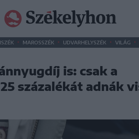
•
•
•
•
SZÉK
MAROSSZÉK
UDVARHELYSZÉK
VILÁG
nnyugdíj is: csak a
25 százalékát adnák v