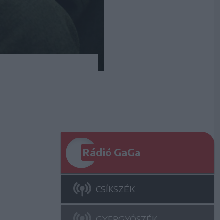
Rádió GaGa
CSÍKSZÉK
GYERGYÓSZÉK