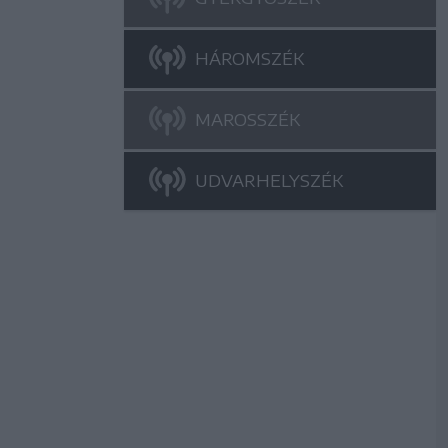
HÁROMSZÉK
MAROSSZÉK
UDVARHELYSZÉK