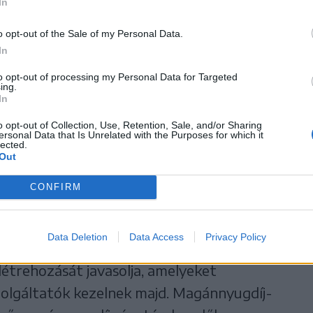
In
P több mint tíz
o opt-out of the Sale of my Personal Data.
megfelelő vagyonnal
In
to opt-out of processing my Personal Data for Targeted
ing.
In
o opt-out of Collection, Use, Retention, Sale, and/or Sharing
ersonal Data that Is Unrelated with the Purposes for which it
lected.
Out
pedig „kiszámíthatóságot és valódi
íjpénztárak tagjai számára arra, hogy
CONFIRM
, hosszú távú jövedelemmé alakítják át.
Data Deletion
Data Access
Privacy Policy
vezet a kifejezetten erre a célra létrehozott
létrehozását javasolja, amelyeket
olgáltatók kezelnek majd. Magánnyugdíj-