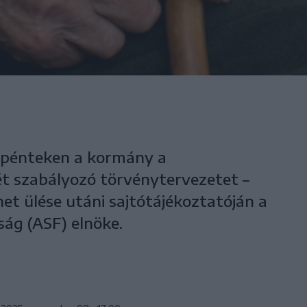
a pénteken a kormány a
t szabályozó törvénytervezetet –
et ülése utáni sajtótájékoztatóján a
ság (ASF) elnöke.