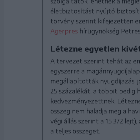
szolgáltatók lehetnek a megl
életbiztosítást nyújtó biztosí
törvény szerint kifejezetten er
Agerpres
hírügynökség Petres
Létezne egyetlen kivé
A tervezet szerint tehát az 
egyszerre a magánnyugdíjalap
megállapították nyugdíjazási 
25 százalékát, a többit pedig 
kedvezményezettnek. Létezne a
összeg nem haladja meg a havi
végi állás szerint a 15 372 lejt
a teljes összeget.