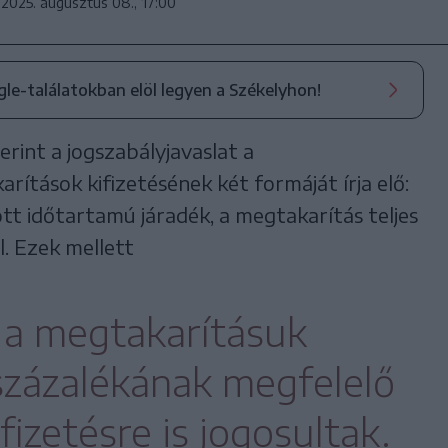
2025. augusztus 08., 17:00
ogle-találatokban elöl legyen a Székelyhon!
rint a jogszabályjavaslat a
ítások kifizetésének két formáját írja elő:
t időtartamú járadék, a megtakarítás teljes
l. Ezek mellett
 a megtakarításuk
 százalékának megfelelő
izetésre is jogosultak.