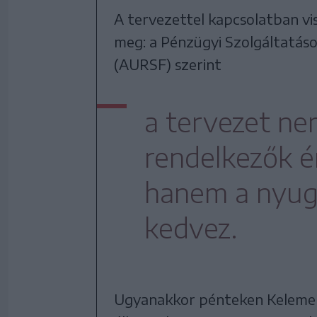
A tervezettel kapcsolatban vi
meg: a Pénzügyi Szolgáltatás
(AURSF) szerint
a tervezet ne
rendelkezők é
hanem a nyugd
kedvez.
Ugyanakkor pénteken Kelemen