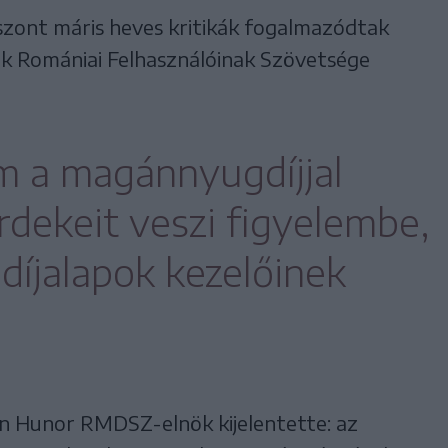
szont máris heves kritikák fogalmazódtak
ok Romániai Felhasználóinak Szövetsége
m a magánnyugdíjjal
rdekeit veszi figyelembe,
íjalapok kezelőinek
 Hunor RMDSZ-elnök kijelentette: az