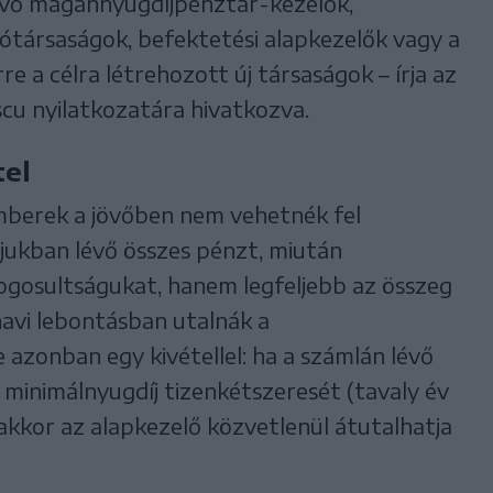
évő magánnyugdíjpénztár-kezelők,
tótársaságok, befektetési alapkezelők vagy a
re a célra létrehozott új társaságok – írja az
cu nyilatkozatára hivatkozva.
tel
emberek a jövőben nem vehetnék fel
jukban lévő összes pénzt, miután
jogosultságukat, hanem legfeljebb az összeg
havi lebontásban utalnák a
zonban egy kivétellel: ha a számlán lévő
 minimálnyugdíj tizenkétszeresét (tavaly év
), akkor az alapkezelő közvetlenül átutalhatja