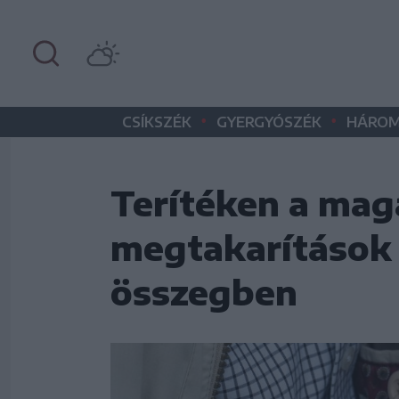
•
•
CSÍKSZÉK
GYERGYÓSZÉK
HÁROM
Terítéken a magá
megtakarítások 
összegben