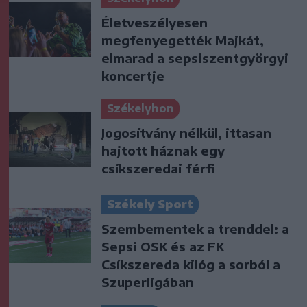
Életveszélyesen
megfenyegették Majkát,
elmarad a sepsiszentgyörgyi
koncertje
Székelyhon
Jogosítvány nélkül, ittasan
hajtott háznak egy
csíkszeredai férfi
Székely Sport
Szembementek a trenddel: a
Sepsi OSK és az FK
Csíkszereda kilóg a sorból a
Szuperligában