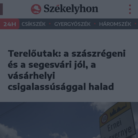
•
•
•
24H
CSÍKSZÉK
GYERGYÓSZÉK
HÁROMSZÉK
Terelőutak: a szászrégeni
és a segesvári jól, a
vásárhelyi
csigalassúsággal halad