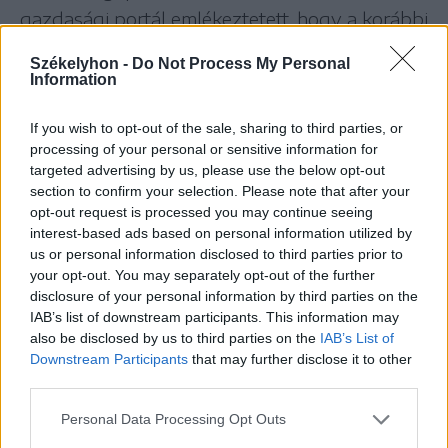
gazdasági portál emlékeztetett, hogy a korábbi
késésért Románia 330 millió eurót veszített az
Székelyhon -
Do Not Process My Personal
uniós támogatásból, és a középső, Apáca és
Information
Kaca közötti szakasz késlekedései újabb 500
If you wish to opt-out of the sale, sharing to third parties, or
millió eurós veszteséget okozhatnak. Sorin
processing of your personal or sensitive information for
Grindeanu szerdán elmondta: nem híve a
targeted advertising by us, please use the below opt-out
szerződésbontásnak, de nem elégedett a
section to confirm your selection. Please note that after your
opt-out request is processed you may continue seeing
munkálatok menetével. Azt kérte, hogy a 28,2
interest-based ads based on personal information utilized by
kilométeres szakaszon jövőre fejezzék be a
us or personal information disclosed to third parties prior to
your opt-out. You may separately opt-out of the further
munkát. Hangsúlyozta, hogy a romániai és az
disclosure of your personal information by third parties on the
európai vasúti közlekedés számára fontos
IAB’s list of downstream participants. This information may
projektről van szó, amelyet a kivitelezőnek a
also be disclosed by us to third parties on the
IAB’s List of
Downstream Participants
that may further disclose it to other
legnagyobb komolysággal kell kezelnie.
third parties.
Personal Data Processing Opt Outs