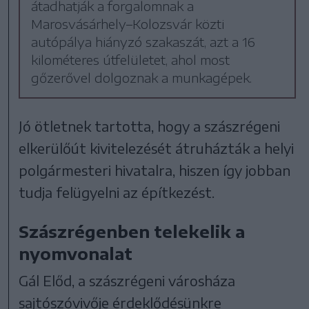
átadhatják a forgalomnak a
Marosvásárhely–Kolozsvár közti
autópálya hiányzó szakaszát, azt a 16
kilométeres útfelületet, ahol most
gőzerővel dolgoznak a munkagépek.
Jó ötletnek tartotta, hogy a szászrégeni
elkerülőút kivitelezését átruházták a helyi
polgármesteri hivatalra, hiszen így jobban
tudja felügyelni az építkezést.
Szászrégenben telekelik a
nyomvonalat
Gál Előd, a szászrégeni városháza
sajtószóvivője érdeklődésünkre