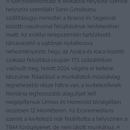
A szerződésbontást is kilátásba helyezte szerdai
helyszíni szemléjén Sorin Grindeanu
szállításügyi miniszter a Brassó és Segesvár
közötti vasútvonal felújításának késlekedései
miatt. Az erdélyi terepszemlén tartózkodó
tárcavezető a sajtónak nyilatkozva
nehezményezte, hogy az Apáca és Kaca közötti
szakasz felújítása csupán 17,5 százalékban
valósult meg, holott 2024 végére el kellene
készülnie. Ráadásul a munkálatok műszakilag
legnehezebb része hátra van, a kivitelezőknek
Románia leghosszabb alagútjait kell
megépíteniük Ürmös és Homoród térségében
összesen 12 kilométeren. Az Economedia.ro
szerint a kivitelező már felállította a helyszínen a
TBM fúrógépeket, de nem látott munkához. A