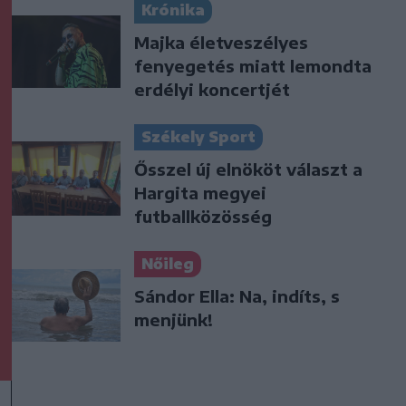
Krónika
Majka életveszélyes
fenyegetés miatt lemondta
erdélyi koncertjét
Székely Sport
Ősszel új elnököt választ a
Hargita megyei
futballközösség
Nőileg
Sándor Ella: Na, indíts, s
menjünk!