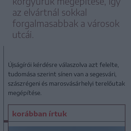
körgyűrűk megépítése, így
az elvártnál sokkal
forgalmasabbak a városok
utcái.
Újságírói kérdésre válaszolva azt felelte,
tudomása szerint sínen van a segesvári,
szászrégeni és marosvásárhelyi terelőutak
megépítése.
korábban írtuk