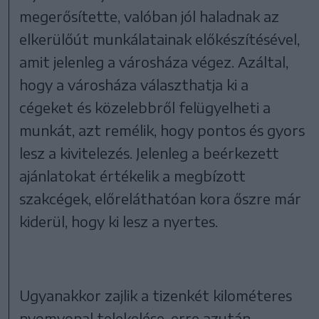
megerősítette, valóban jól haladnak az
elkerülőút munkálatainak előkészítésével,
amit jelenleg a városháza végez. Azáltal,
hogy a városháza választhatja ki a
cégeket és közelebbről felügyelheti a
munkát, azt remélik, hogy pontos és gyors
lesz a kivitelezés. Jelenleg a beérkezett
ajánlatokat értékelik a megbízott
szakcégek, előreláthatóan kora őszre már
kiderül, hogy ki lesz a nyertes.
Ugyanakkor zajlik a tizenkét kilométeres
nyomvonal telekelése, erre azután