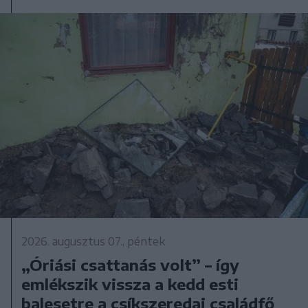
2026. augusztus 07., péntek
„Óriási csattanás volt” – így
emlékszik vissza a kedd esti
balesetre a csíkszeredai családfő