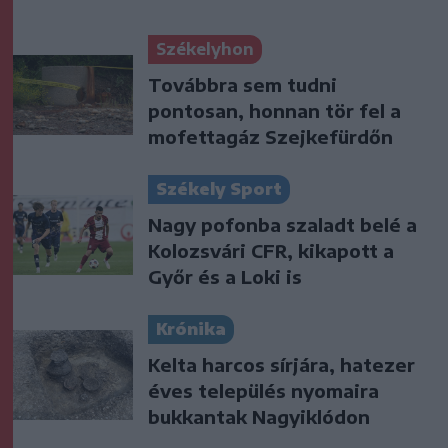
Székelyhon
Továbbra sem tudni
pontosan, honnan tör fel a
mofettagáz Szejkefürdőn
Székely Sport
Nagy pofonba szaladt belé a
Kolozsvári CFR, kikapott a
Győr és a Loki is
Krónika
Kelta harcos sírjára, hatezer
éves település nyomaira
bukkantak Nagyiklódon