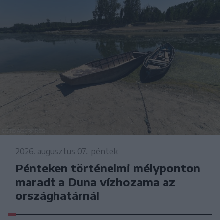
2026. augusztus 07., péntek
Pénteken történelmi mélyponton
maradt a Duna vízhozama az
országhatárnál