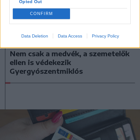
Opted Out
CONFIRM
Data Deletion
Data Access
Privacy Policy
2026. augusztus 07., péntek
Nem csak a medvék, a szemetelők
ellen is védekezik
Gyergyószentmiklós