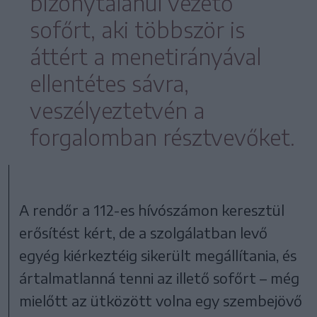
bizonytalanul vezető
sofőrt, aki többször is
áttért a menetirányával
ellentétes sávra,
veszélyeztetvén a
forgalomban résztvevőket.
A rendőr a 112-es hívószámon keresztül
erősítést kért, de a szolgálatban levő
egyég kiérkeztéig sikerült megállítania, és
ártalmatlanná tenni az illető sofőrt – még
mielőtt az ütközött volna egy szembejövő