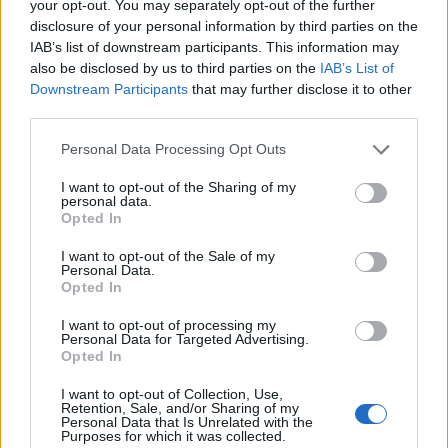
your opt-out. You may separately opt-out of the further
disclosure of your personal information by third parties on the
2026. augusztus 07., péntek
IAB’s list of downstream participants. This information may
Ha a helyzet indokolja, biztonsági
also be disclosed by us to third parties on the
IAB’s List of
intézkedéseket lehet elrendelni az
Downstream Participants
that may further disclose it to other
third parties.
országos villamosenergia-
hálózatban
Personal Data Processing Opt Outs
I want to opt-out of the Sharing of my
personal data.
Opted In
I want to opt-out of the Sale of my
Personal Data.
Opted In
I want to opt-out of processing my
Personal Data for Targeted Advertising.
Opted In
I want to opt-out of Collection, Use,
Retention, Sale, and/or Sharing of my
Personal Data that Is Unrelated with the
Purposes for which it was collected.