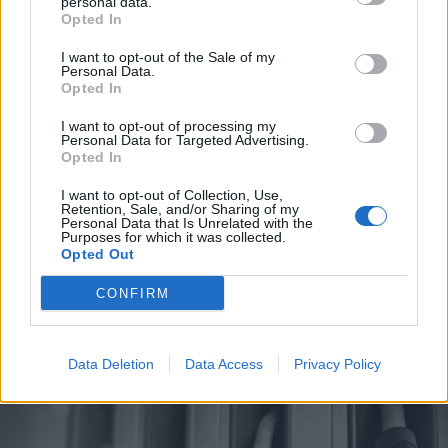
personal data.
Opted In
I want to opt-out of the Sale of my
Personal Data.
Opted In
I want to opt-out of processing my
Personal Data for Targeted Advertising.
Opted In
2026. augusztus 08., szombat
I want to opt-out of Collection, Use,
Vaddisznó szaladt le a budapesti
Retention, Sale, and/or Sharing of my
Personal Data that Is Unrelated with the
metróba, felszállt az egyik kocsira,
Purposes for which it was collected.
Opted Out
majd kilőtték – videóval
CONFIRM
Data Deletion
Data Access
Privacy Policy