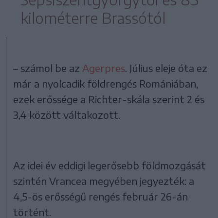
kilométerre Brassótól
– számol be az
Agerpres
. Július eleje óta ez
már a nyolcadik földrengés Romániában,
ezek erőssége a Richter-skála szerint 2 és
3,4 között váltakozott.
Az idei év eddigi legerősebb földmozgását
szintén Vrancea megyében jegyezték: a
4,5-ös erősségű rengés február 26-án
történt.