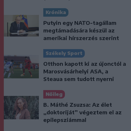
Krónika
Putyin egy NATO-tagállam
megtámadására készül az
amerikai hírszerzés szerint
Székely Sport
Otthon kapott ki az újonctól a
Marosvásárhelyi ASA, a
Steaua sem tudott nyerni
Nőileg
B. Máthé Zsuzsa: Az élet
„doktoriját” végeztem el az
epilepsziámmal