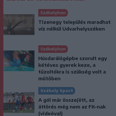
Székelyhon
Tizenegy település maradhat
víz nélkül Udvarhelyszéken
Székelyhon
Húsdarálógépbe szorult egy
kétéves gyerek keze, a
tűzoltókra is szükség volt a
műtőben
Székely Sport
A gól már összejött, az
áttörés még nem az FK-nak
(videóval)