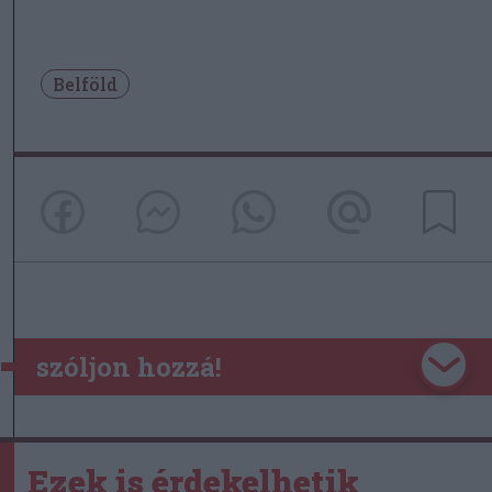
Belföld
szóljon hozzá!
Ezek is érdekelhetik