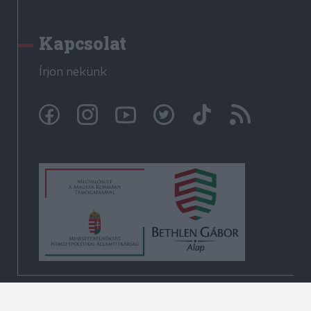
Kapcsolat
Írjon nekünk
© Székelyhon.ro 2009-2026