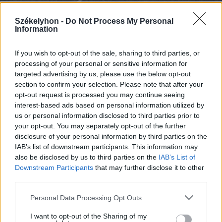
Székelyhon -
Do Not Process My Personal
Information
If you wish to opt-out of the sale, sharing to third parties, or
processing of your personal or sensitive information for
2026. augusztus 08., szombat
targeted advertising by us, please use the below opt-out
Románia irányából érkező ukrán
section to confirm your selection. Please note that after your
csalidrón robbant fel Bulgáriában –
opt-out request is processed you may continue seeing
interest-based ads based on personal information utilized by
frissítve
us or personal information disclosed to third parties prior to
your opt-out. You may separately opt-out of the further
disclosure of your personal information by third parties on the
IAB’s list of downstream participants. This information may
also be disclosed by us to third parties on the
IAB’s List of
Downstream Participants
that may further disclose it to other
third parties.
Personal Data Processing Opt Outs
I want to opt-out of the Sharing of my