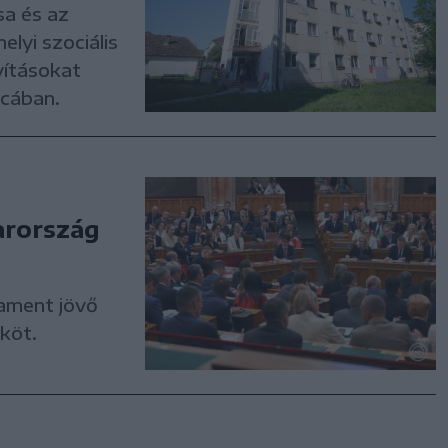
sa és az
lyi szociális
vításokat
tcában.
arország
ament jövő
köt.