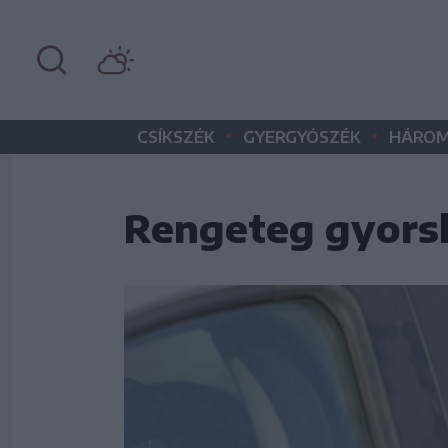
•
•
CSÍKSZÉK
GYERGYÓSZÉK
HÁROM
Rengeteg gyorsh