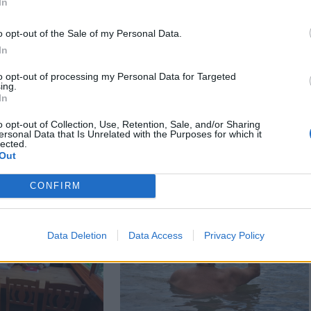
In
o opt-out of the Sale of my Personal Data.
In
n
Székely Sport
to opt-out of processing my Personal Data for Targeted
y nélkül,
Szembementek a
ing.
jtott háznak
trenddel: a Sepsi OSK
In
eredai férfi
és az FK Csíkszereda
o opt-out of Collection, Use, Retention, Sale, and/or Sharing
kilóg a sorból a
ersonal Data that Is Unrelated with the Purposes for which it
Szuperligában
lected.
Out
CONFIRM
Data Deletion
Data Access
Privacy Policy