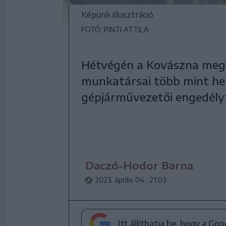
Képünk illusztráció
FOTÓ: PINTI ATTILA
Hétvégén a Kovászna megy
munkatársai több mint het
gépjárművezetői engedélyt
Daczó-Hodor Barna
2023. április 04., 21:03
Itt állíthatja be, hogy a Go