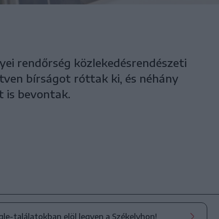
ei rendőrség közlekedésrendészeti
ven bírságot róttak ki, és néhány
 is bevontak.
ogle-találatokban elöl legyen a Székelyhon!