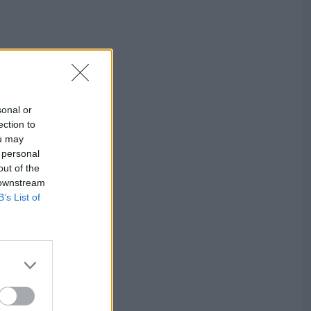
sonal or
ection to
ou may
 personal
out of the
 downstream
B’s List of