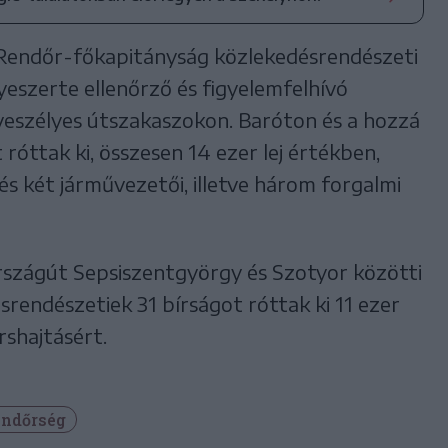
Rendőr-főkapitányság közlekedésrendészeti
eszerte ellenőrző és figyelemfelhívó
veszélyes útszakaszokon. Baróton és a hozzá
róttak ki, összesen 14 ezer lej értékben,
s két járművezetői, illetve három forgalmi
ű országút Sepsiszentgyörgy és Szotyor közötti
rendészetiek 31 bírságot róttak ki 11 ezer
rshajtásért.
ndőrség