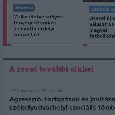
Krónika
Székely S
Majka életveszélyes
Ősszel új 
fenyegetés miatt
választ a 
lemondta erdélyi
megyei
koncertjét
futballkö
A rovat további cikkei
2026. augusztus 05., szerda
Agresszió, tartozások és javítás
székelyudvarhelyi szociális tö