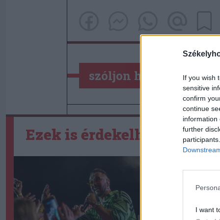
Székelyh
szóljon hozzá!
If you wish 
sensitive in
confirm you
continue se
information 
Ezek is érdekelhetik
further disc
participants
Downstream 
Persona
I want t