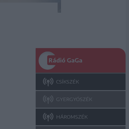
Rádió GaGa
CSÍKSZÉK
GYERGYÓSZÉK
HÁROMSZÉK