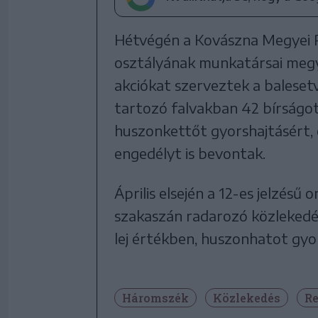
Hétvégén a Kovászna Megyei 
osztályának munkatársai megy
akciókat szerveztek a baleset
tartozó falvakban 42 bírságot 
huszonkettőt gyorshajtásért, é
engedélyt is bevontak.
Április elsején a 12-es jelzés
szakaszán radarozó közlekedés
lej értékben, huszonhatot gyo
Háromszék
Közlekedés
Re