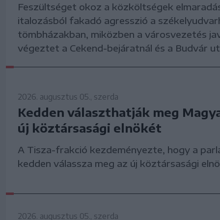
Feszültséget okoz a közköltségek elmaradá
italozásból fakadó agresszió a székelyudvarhe
tömbházakban, miközben a városvezetés ja
végeztet a Cekend-bejáratnál és a Budvár u
2026. augusztus 05., szerda
Kedden választhatják meg Magy
új köztársasági elnökét
A Tisza-frakció kezdeményezte, hogy a parl
kedden válassza meg az új köztársasági elnö
2026. augusztus 05., szerda