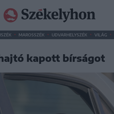
•
•
•
•
SZÉK
MAROSSZÉK
UDVARHELYSZÉK
VILÁG
ajtó kapott bírságot