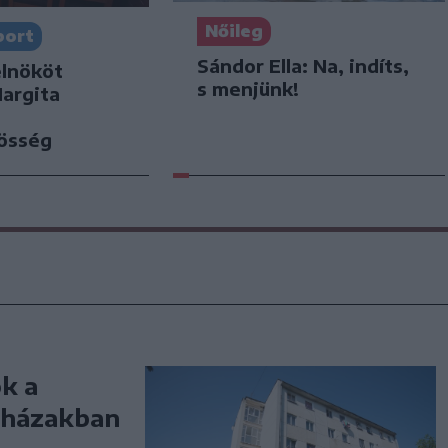
Nőileg
port
Sándor Ella: Na, indíts,
elnököt
s menjünk!
Hargita
zösség
ok a
mbházakban