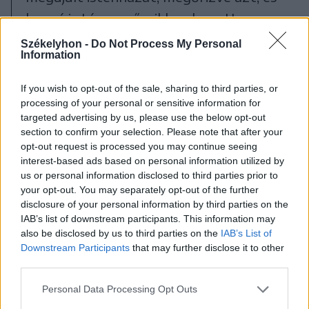
hozzá is téve az őseikhez kapott
örökséghez. Örömmel fogadtam a hírt,
Székelyhon -
Do Not Process My Personal
Information
hogy befejeződtek a mezőpaniti
református gyülekezet templomának
If you wish to opt-out of the sale, sharing to third parties, or
processing of your personal or sensitive information for
építési munkálatai, sajnos hálaadó
targeted advertising by us, please use the below opt-out
istentiszteletükön csak lélekben
section to confirm your selection. Please note that after your
opt-out request is processed you may continue seeing
lehetek jelen, ezért ezutón szeretném
interest-based ads based on personal information utilized by
kifejezni jókívánságaimat, és biztatni
us or personal information disclosed to third parties prior to
your opt-out. You may separately opt-out of the further
arra, hogy nőjék ki minél hamarabb a
disclosure of your personal information by third parties on the
kibővített templomukat is” –
IAB’s list of downstream participants. This information may
also be disclosed by us to third parties on the
IAB’s List of
hangzottak el Orbán Viktor szavai
Downstream Participants
that may further disclose it to other
Tóth László főkonzul tolmácsolásában.
third parties.
Personal Data Processing Opt Outs