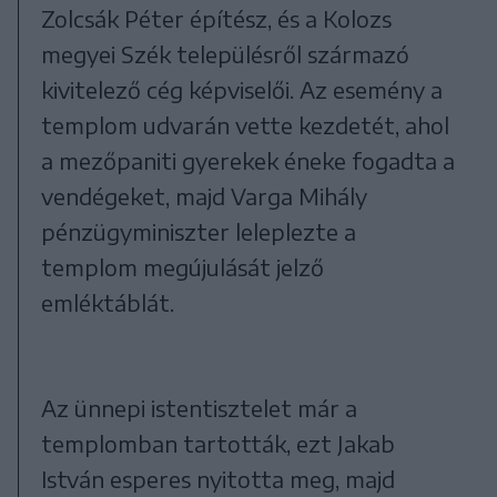
Zolcsák Péter építész, és a Kolozs
megyei Szék településről származó
kivitelező cég képviselői. Az esemény a
templom udvarán vette kezdetét, ahol
a mezőpaniti gyerekek éneke fogadta a
vendégeket, majd Varga Mihály
pénzügyminiszter leleplezte a
templom megújulását jelző
emléktáblát.
Az ünnepi istentisztelet már a
templomban tartották, ezt Jakab
István esperes nyitotta meg, majd