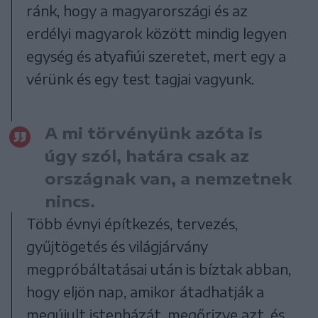
ránk, hogy a magyarországi és az
erdélyi magyarok között mindig legyen
egység és atyafiúi szeretet, mert egy a
vérünk és egy test tagjai vagyunk.
A mi törvényünk azóta is
úgy szól, határa csak az
országnak van, a nemzetnek
nincs.
Több évnyi építkezés, tervezés,
gyűjtögetés és világjárvány
megpróbáltatásai után is bíztak abban,
hogy eljön nap, amikor átadhatják a
megújult istenházát, megőrizve azt, és