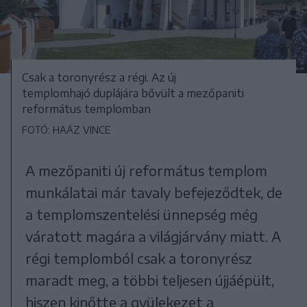
Csak a toronyrész a régi. Az új
templomhajó duplájára bővült a mezőpaniti
református templomban
FOTÓ: HAÁZ VINCE
A mezőpaniti új református templom
munkálatai már tavaly befejeződtek, de
a templomszentelési ünnepség még
váratott magára a világjárvány miatt. A
régi templomból csak a toronyrész
maradt meg, a többi teljesen újjáépült,
hiszen kinőtte a gyülekezet a