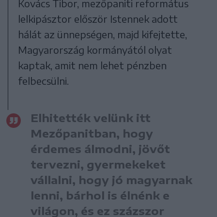
Kovács Tibor, mezőpaniti református
lelkipásztor először Istennek adott
hálát az ünnepségen, majd kifejtette,
Magyarország kormányától olyat
kaptak, amit nem lehet pénzben
felbecsülni.
Elhitették velünk itt
Mezőpanitban, hogy
érdemes álmodni, jövőt
tervezni, gyermekeket
vállalni, hogy jó magyarnak
lenni, bárhol is élnénk e
világon, és ez százszor