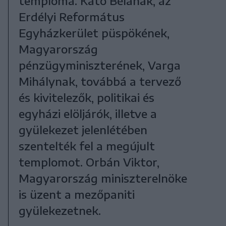
temploma. Kató Bélának, az
Erdélyi Református
Egyházkerület püspökének,
Magyarország
pénzügyminiszterének, Varga
Mihálynak, továbbá a tervező
és kivitelezők, politikai és
egyházi elöljárók, illetve a
gyülekezet jelenlétében
szentelték fel a megújult
templomot. Orbán Viktor,
Magyarország miniszterelnöke
is üzent a mezőpaniti
gyülekezetnek.