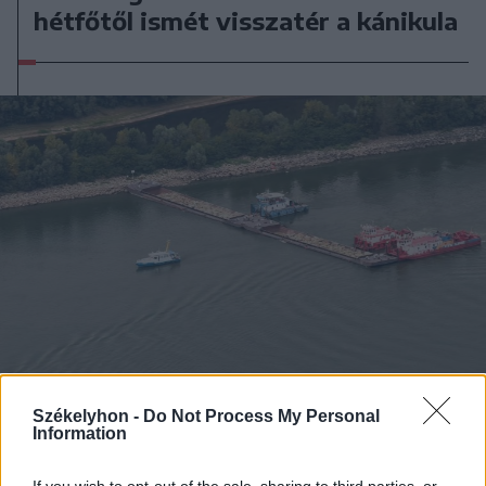
hétfőtől ismét visszatér a kánikula
Székelyhon -
Do Not Process My Personal
Information
2026. augusztus 09., vasárnap