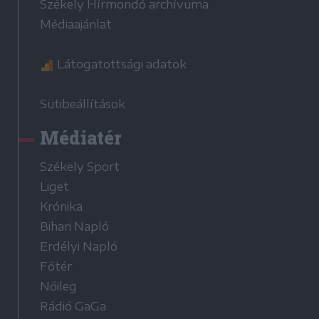
Székely Hírmondó archívuma
Médiaajánlat
Látogatottsági adatok
Sütibeállítások
Médiatér
Székely Sport
Liget
Krónika
Bihari Napló
Erdélyi Napló
Főtér
Nőileg
Rádió GaGa