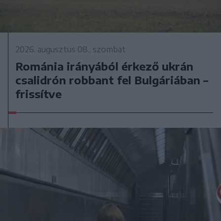
2026. augusztus 08., szombat
Románia irányából érkező ukrán
csalidrón robbant fel Bulgáriában –
frissítve