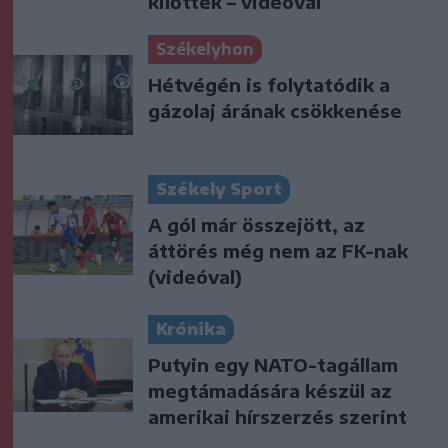
kilőtték – videóval
Székelyhon
Hétvégén is folytatódik a
gázolaj árának csökkenése
Székely Sport
A gól már összejött, az
áttörés még nem az FK-nak
(videóval)
Krónika
Putyin egy NATO-tagállam
megtámadására készül az
amerikai hírszerzés szerint