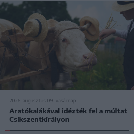
2026. augusztus 09., vasárnap
Aratókalákával idézték fel a múltat
Csíkszentkirályon