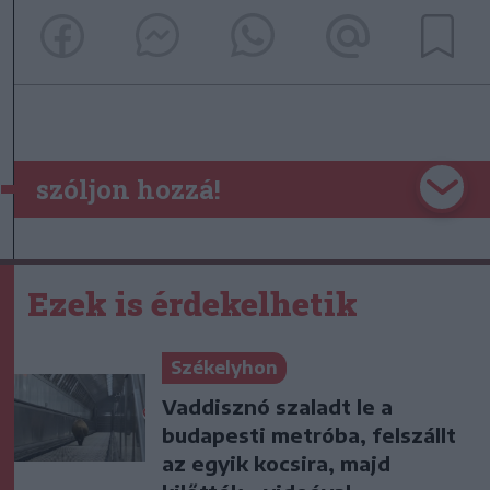
szóljon hozzá!
Ezek is érdekelhetik
Székelyhon
Vaddisznó szaladt le a
budapesti metróba, felszállt
az egyik kocsira, majd