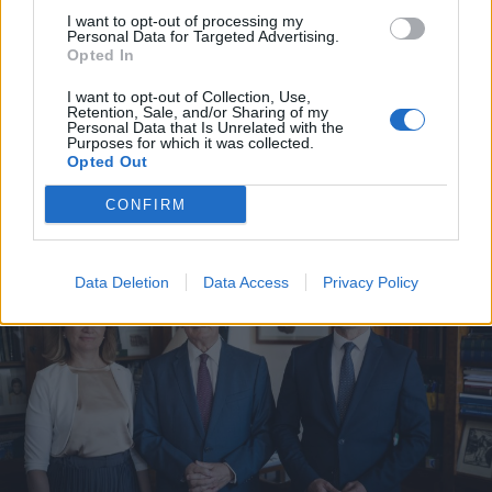
2026. augusztus 09., vasárnap
I want to opt-out of processing my
Personal Data for Targeted Advertising.
Magyar előadók Sziget-koncertjei
Opted In
lesznek láthatók az M1-en
I want to opt-out of Collection, Use,
Retention, Sale, and/or Sharing of my
Personal Data that Is Unrelated with the
Purposes for which it was collected.
Opted Out
CONFIRM
Data Deletion
Data Access
Privacy Policy