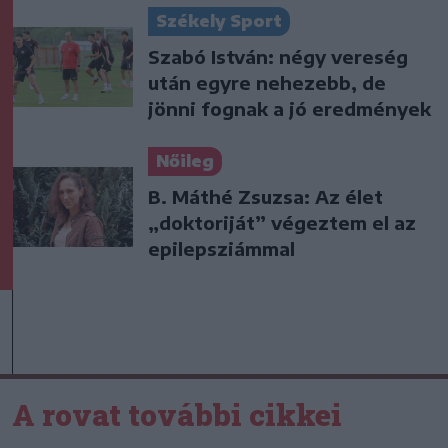
Székely Sport
Szabó István: négy vereség
után egyre nehezebb, de
jönni fognak a jó eredmények
Nőileg
B. Máthé Zsuzsa: Az élet
„doktoriját” végeztem el az
epilepsziámmal
A rovat további cikkei