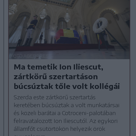
Ma temetik Ion Iliescut,
zártkörű szertartáson
búcsúztak tőle volt kollégái
Szerda este zártkörű szertartás
keretében búcsúztak a volt munkatársai
és közeli barátai a Cotroceni-palotában
felravatalozott Ion Iliescutól. Az egykori
államfőt csütörtökön helyezik örök