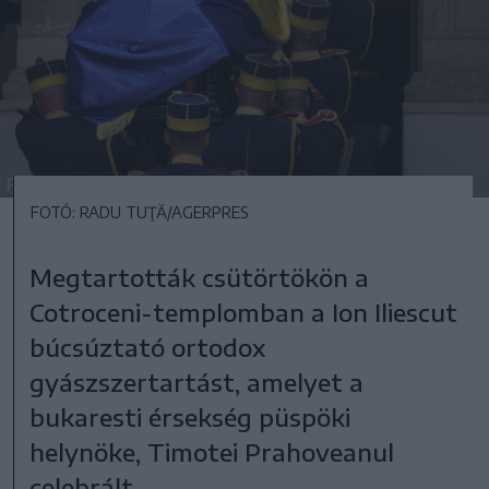
FOTÓ: RADU TUŢĂ/AGERPRES
Megtartották csütörtökön a
Cotroceni-templomban a Ion Iliescut
búcsúztató ortodox
gyászszertartást, amelyet a
bukaresti érsekség püspöki
helynöke, Timotei Prahoveanul
celebrált.