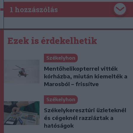
1 hozzászólás
Ezek is érdekelhetik
Székelyhon
Mentőhelikopterrel vitték
kórházba, miután kiemelték a
Marosból – frissítve
Székelyhon
Székelykeresztúri üzleteknél
és cégeknél razziáztak a
hatóságok