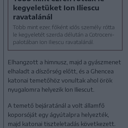
kegyeletüket Ion Iliescu
ravatalánál
Több mint ezer, főként idős személy rótta
le kegyeletét szerda délután a Cotroceni-
palotában Ion Iliescu ravatalánál.
Elhangzott a himnusz, majd a gyászmenet
elhaladt a díszőrség előtt, és a Ghencea
katonai temetőhöz vonultak ahol örök
nyugalomra helyezik Ion Iliescut.
A temető bejáratánál a volt államfő
koporsóját egy ágyútalpra helyezték,
majd katonai tiszteletadás következett.