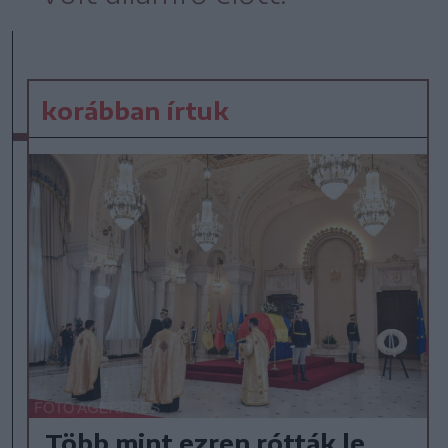
korábban írtuk
Több mint ezren rótták le