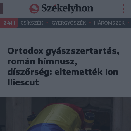
•
•
•
24H
CSÍKSZÉK
GYERGYÓSZÉK
HÁROMSZÉK
Ortodox gyászszertartás,
román himnusz,
díszőrség: eltemették Ion
Iliescut