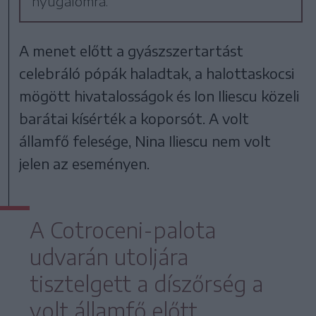
nyugalomra.
A menet előtt a gyászszertartást
celebráló pópák haladtak, a halottaskocsi
mögött hivatalosságok és Ion Iliescu közeli
barátai kísérték a koporsót. A volt
államfő felesége, Nina Iliescu nem volt
jelen az eseményen.
A Cotroceni-palota
udvarán utoljára
tisztelgett a díszőrség a
volt államfő előtt.