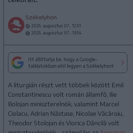
Székelyhon
2025. augusztus 07., 12:51
2025. augusztus 07., 13:54
Itt állíthatja be, hogy a Google-
találatokban elöl legyen a Székelyhon!
A liturgián részt vett többek között Emil
Constantinescu volt román államfő, Ilie
Bolojan miniszterelnök, valamint Marcel
Ciolacu, Adrian Năstase, Nicolae Văcăroiu,
Theodor Stolojan és Viorica Dăncilă volt
miniszterelnökök – számol be az
Agerpres
.