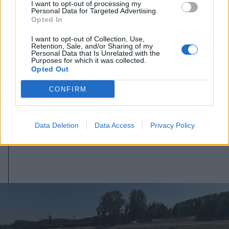
I want to opt-out of processing my
Personal Data for Targeted Advertising.
Opted In
I want to opt-out of Collection, Use,
Retention, Sale, and/or Sharing of my
Personal Data that Is Unrelated with the
Purposes for which it was collected.
Opted Out
2026. augusztus 07., péntek
CONFIRM
Szeptember elejéig még marad a
veszélyhelyzet Parajdon
Data Deletion
Data Access
Privacy Policy