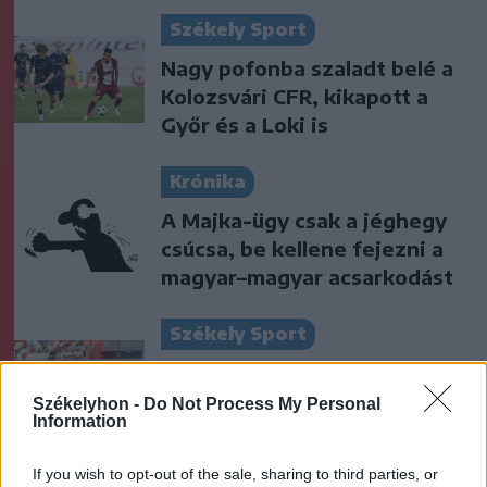
Székely Sport
Nagy pofonba szaladt belé a
Kolozsvári CFR, kikapott a
Győr és a Loki is
Krónika
A Majka-ügy csak a jéghegy
csúcsa, be kellene fejezni a
magyar–magyar acsarkodást
Székely Sport
Súlyos veszteség, kilenc
hónapra eltiltották a Sepsi
Székelyhon -
Do Not Process My Personal
Information
OSK csapatkapitányát
If you wish to opt-out of the sale, sharing to third parties, or
Nőileg