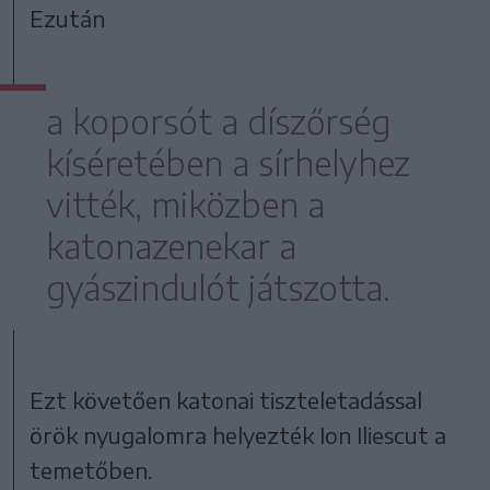
Ezután
a koporsót a díszőrség
kíséretében a sírhelyhez
vitték, miközben a
katonazenekar a
gyászindulót játszotta.
Ezt követően katonai tiszteletadással
örök nyugalomra helyezték Ion Iliescut a
temetőben.