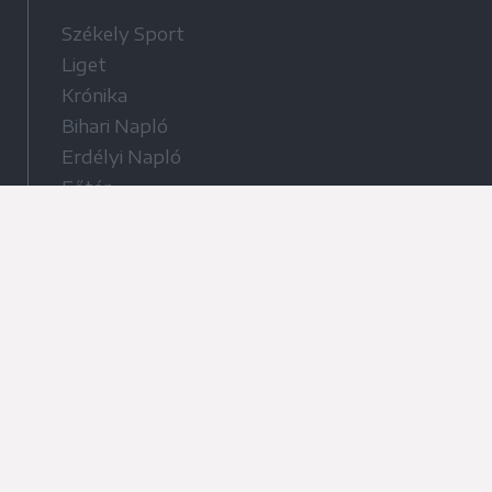
Székely Sport
Liget
Krónika
Bihari Napló
Erdélyi Napló
Főtér
Nőileg
Rádió GaGa
Jóállás
Médiatér alkalmazás
Rádió GaGa alkalmazás