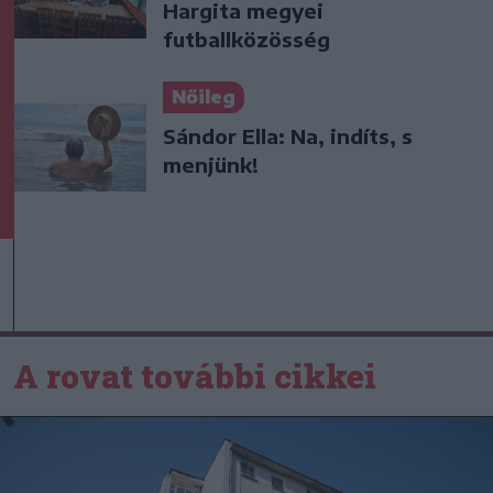
Hargita megyei
futballközösség
Nőileg
Sándor Ella: Na, indíts, s
menjünk!
A rovat további cikkei