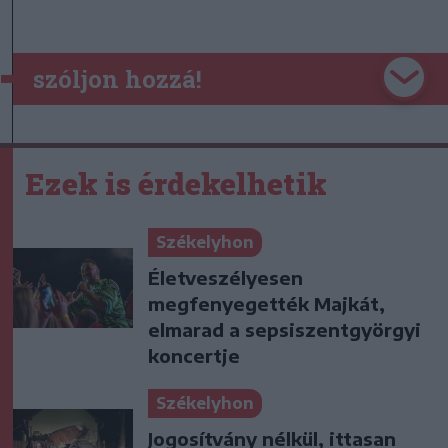
szóljon hozzá!
Ezek is érdekelhetik
Székelyhon
Életveszélyesen
megfenyegették Majkát,
elmarad a sepsiszentgyörgyi
koncertje
Székelyhon
Jogosítvány nélkül, ittasan