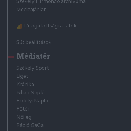
Székely Hírmondó archívuma
Médiaajánlat
Látogatottsági adatok
Sütibeállítások
Médiatér
Székely Sport
Liget
Krónika
Bihari Napló
Erdélyi Napló
Főtér
Nőileg
Rádió GaGa