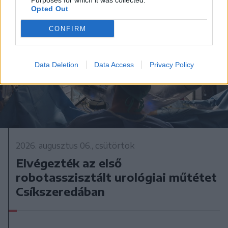
Purposes for which it was collected.
Opted Out
CONFIRM
Data Deletion
Data Access
Privacy Policy
2026. augusztus 06., csütörtök
Elvégezték az első
robotasszisztált urológiai műtétet
Csíkszeredában