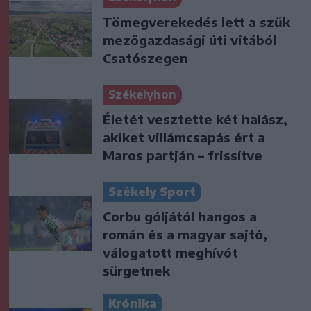
Tömegverekedés lett a szűk
mezőgazdasági úti vitából
Csatószegen
Székelyhon
Életét vesztette két halász,
akiket villámcsapás ért a
Maros partján – frissítve
Székely Sport
Corbu góljától hangos a
román és a magyar sajtó,
válogatott meghívót
sürgetnek
Krónika