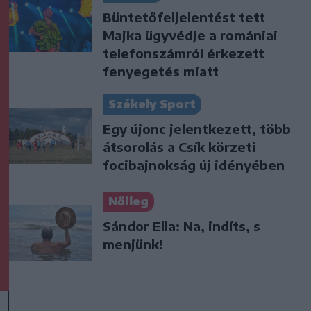
Büntetőfeljelentést tett
Majka ügyvédje a romániai
telefonszámról érkezett
fenyegetés miatt
Székely Sport
Egy újonc jelentkezett, több
átsorolás a Csík körzeti
focibajnokság új idényében
Nőileg
Sándor Ella: Na, indíts, s
menjünk!