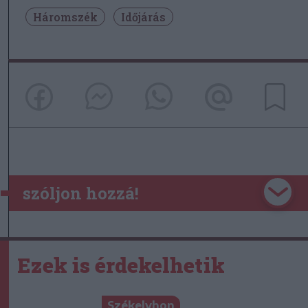
Háromszék
Időjárás
szóljon hozzá!
Ezek is érdekelhetik
Székelyhon