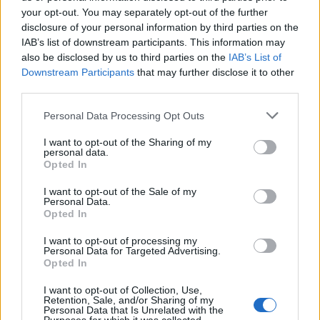
your opt-out. You may separately opt-out of the further
disclosure of your personal information by third parties on the
IAB’s list of downstream participants. This information may
also be disclosed by us to third parties on the
IAB’s List of
Downstream Participants
that may further disclose it to other
third parties.
2026. augusztus 06., csütörtök
Personal Data Processing Opt Outs
Bolojan szerint négy éve a
I want to opt-out of the Sharing of my
közlekedési minisztériumnál van
personal data.
Opted In
egy projekt, ami a Duna
vízhozamának növelését segítené
I want to opt-out of the Sale of my
Personal Data.
elő
Opted In
I want to opt-out of processing my
Personal Data for Targeted Advertising.
Opted In
I want to opt-out of Collection, Use,
Retention, Sale, and/or Sharing of my
Personal Data that Is Unrelated with the