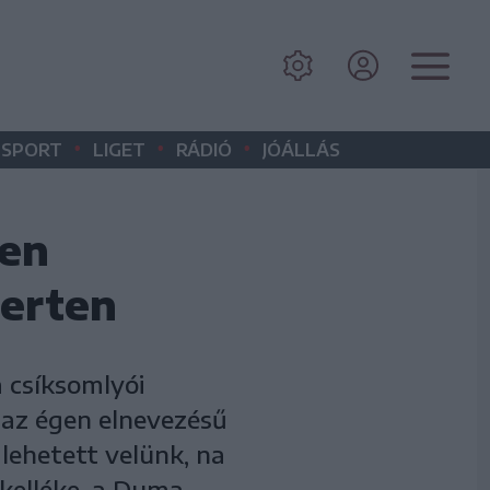
•
•
•
SPORT
LIGET
RÁDIÓ
JÓÁLLÁS
len
erten
 csíksomlyói
az égen elnevezésű
 lehetett velünk, na
 kelléke, a Duma