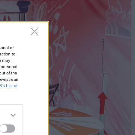
sonal or
ection to
ou may
 personal
out of the
 downstream
B’s List of