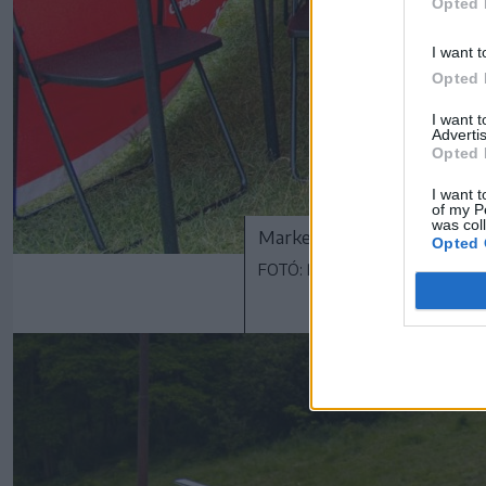
Opted 
I want t
Opted 
I want 
Advertis
Opted 
I want t
of my P
was col
Marketingsátrunk alatt már
Opted 
FOTÓ: RÁDIÓ GAGA