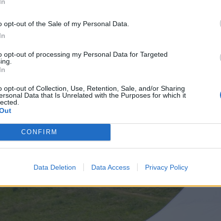
In
o opt-out of the Sale of my Personal Data.
In
to opt-out of processing my Personal Data for Targeted
ing.
In
o opt-out of Collection, Use, Retention, Sale, and/or Sharing
ersonal Data that Is Unrelated with the Purposes for which it
lected.
 a nagy tömeg érkezése előtt minden a helyén volt
Out
CONFIRM
Data Deletion
Data Access
Privacy Policy