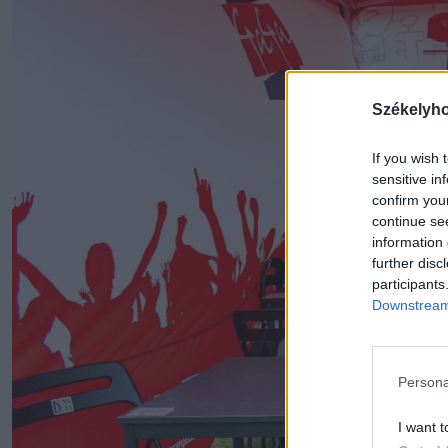
Székelyh
If you wish 
sensitive in
confirm you
continue se
information 
further disc
participants
Downstream 
Persona
I want t