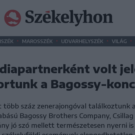
•
•
•
•
SZÉK
MAROSSZÉK
UDVARHELYSZÉK
VILÁG
diapartnerként volt je
rtunk a Bagossy-konc
t több száz zenerajongóval találkoztunk a
bású Bagossy Brothers Company, Csillag 
ány jó szó mellett természetesen nyerni is
 a székelyföldi események elengedhetetlen