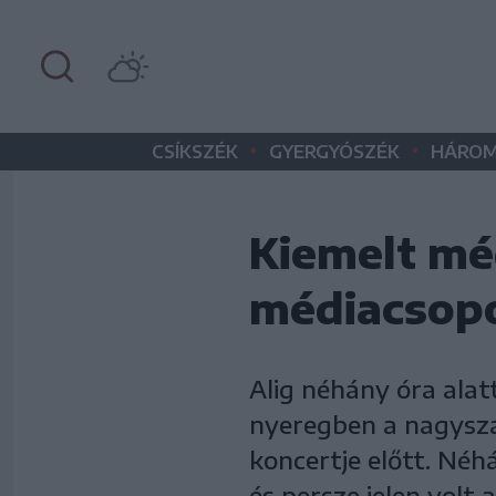
•
•
CSÍKSZÉK
GYERGYÓSZÉK
HÁROM
Kiemelt mé
médiacsopo
Alig néhány óra alat
nyeregben a nagysza
koncertje előtt. Néh
és persze jelen volt