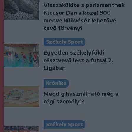
Visszaküldte a parlamentnek
Nicușor Dan a közel 900
medve kilövését lehetővé
tevő törvényt
Székely Sport
Egyetlen székelyföldi
résztvevő lesz a futsal 2.
Ligában
Krónika
Meddig használható még a
régi személyi?
Székely Sport