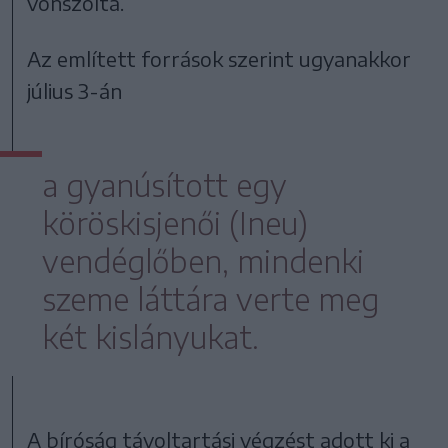
vonszolta.
Az említett források szerint ugyanakkor
július 3-án
a gyanúsított egy
köröskisjenői (Ineu)
vendéglőben, mindenki
szeme láttára verte meg
két kislányukat.
A bíróság távoltartási végzést adott ki a