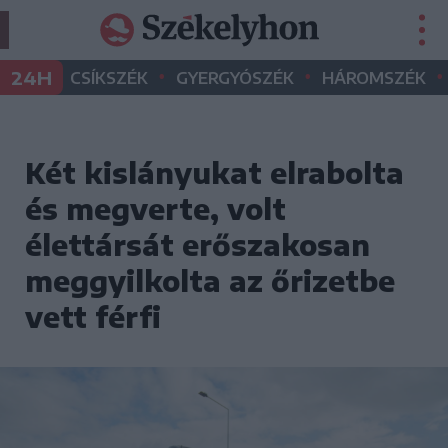
•
•
•
24H
CSÍKSZÉK
GYERGYÓSZÉK
HÁROMSZÉK
Két kislányukat elrabolta
és megverte, volt
élettársát erőszakosan
meggyilkolta az őrizetbe
vett férfi