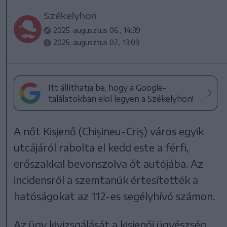
Székelyhon
2025. augusztus 06., 14:39
2025. augusztus 07., 13:09
Itt állíthatja be, hogy a Google-
találatokban elöl legyen a Székelyhon!
A nőt Kisjenő (Chișineu-Criș) város egyik
utcájáról rabolta el kedd este a férfi,
erőszakkal bevonszolva őt autójába. Az
incidensről a szemtanúk értesítették a
hatóságokat az 112-es segélyhívó számon.
Az ügy kivizsgálását a kisjenői ügyészség