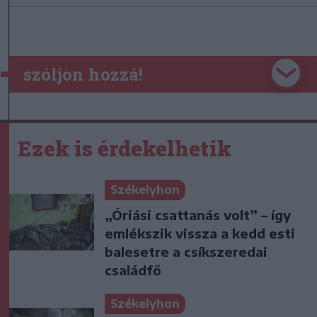
szóljon hozzá!
Ezek is érdekelhetik
Székelyhon
„Óriási csattanás volt” – így
emlékszik vissza a kedd esti
balesetre a csíkszeredai
családfő
Székelyhon