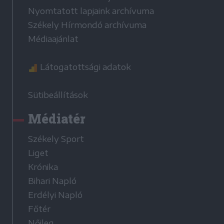
Nyomtatott lapjaink archívuma
Székely Hírmondó archívuma
Médiaajánlat
Látogatottsági adatok
Sütibeállítások
Médiatér
Székely Sport
Liget
Krónika
Bihari Napló
Erdélyi Napló
Főtér
Nőileg