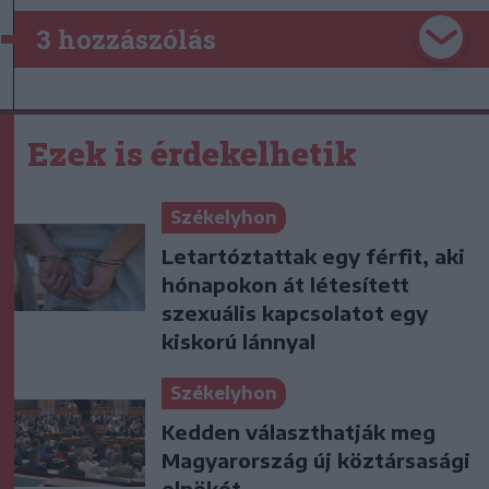
3 hozzászólás
Ezek is érdekelhetik
Székelyhon
Letartóztattak egy férfit, aki
hónapokon át létesített
szexuális kapcsolatot egy
kiskorú lánnyal
Székelyhon
Kedden választhatják meg
Magyarország új köztársasági
elnökét