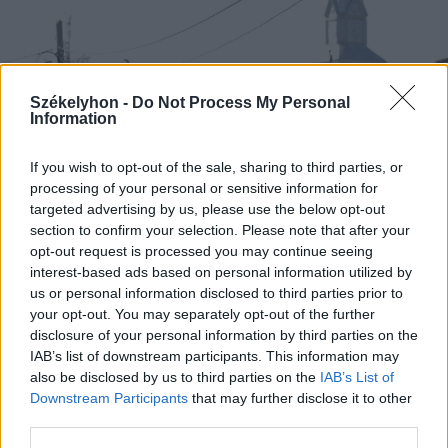
Székelyhon -
Do Not Process My Personal
Information
If you wish to opt-out of the sale, sharing to third parties, or
processing of your personal or sensitive information for
targeted advertising by us, please use the below opt-out
section to confirm your selection. Please note that after your
opt-out request is processed you may continue seeing
interest-based ads based on personal information utilized by
2026. augusztus 06., csütörtök
us or personal information disclosed to third parties prior to
your opt-out. You may separately opt-out of the further
Tömegverekedés lett a szűk
disclosure of your personal information by third parties on the
mezőgazdasági úti vitából
IAB’s list of downstream participants. This information may
also be disclosed by us to third parties on the
IAB’s List of
Csatószegen
Downstream Participants
that may further disclose it to other
third parties.