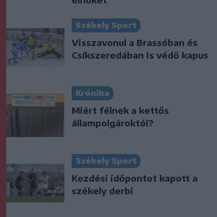
Székely Sport
Visszavonul a Brassóban és
Csíkszeredában is védő kapus
Krónika
Miért félnek a kettős
állampolgároktól?
Székely Sport
Kezdési időpontot kapott a
székely derbi