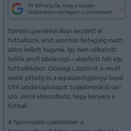
Itt állíthatja be, hogy a Google-
találatokban elöl legyen a Székelyhon!
Szintén gyerekkorában kezdett el
futballozni, amit azonban betegség miatt
abba kellett hagynia, így nem válhatott
belőle profi labdarúgó – alapított hát egy
futballklubot. Diószegi Lászlóról, a nevét
viselő pékség és a sepsiszentgyörgyi Sepsi
OSK labdarúgócsapat tulajdonosáról van
szó, akiről elmondható, hogy kenyere a
futball.
A háromszéki üzletember a