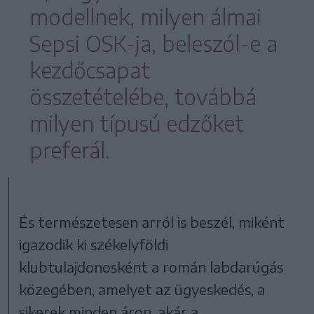
modellnek, milyen álmai
Sepsi OSK-ja, beleszól-e a
kezdőcsapat
összetételébe, továbbá
milyen típusú edzőket
preferál.
És természetesen arról is beszél, miként
igazodik ki székelyföldi
klubtulajdonosként a román labdarúgás
közegében, amelyet az ügyeskedés, a
sikerek minden áron, akár a