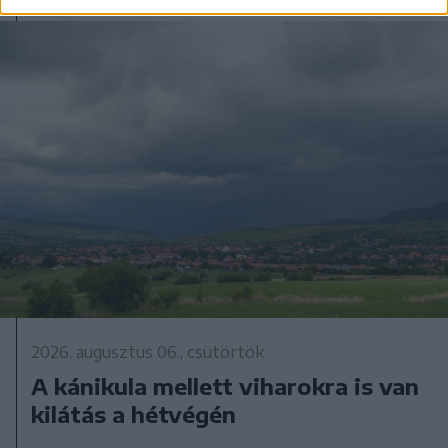
2026. augusztus 06., csütörtök
A kánikula mellett viharokra is van
kilátás a hétvégén