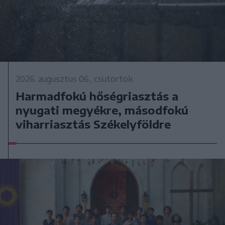
2026. augusztus 06., csütörtök
Harmadfokú hőségriasztás a
nyugati megyékre, másodfokú
viharriasztás Székelyföldre