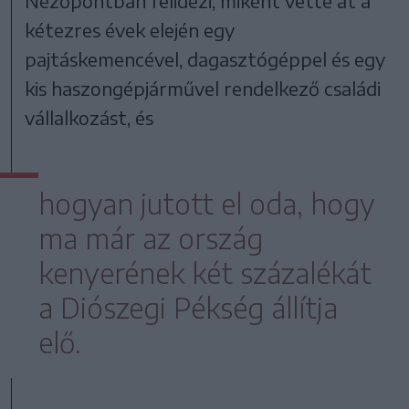
Nézőpontban felidézi, miként vette át a
kétezres évek elején egy
pajtáskemencével, dagasztógéppel és egy
kis haszongépjárművel rendelkező családi
vállalkozást, és
hogyan jutott el oda, hogy
ma már az ország
kenyerének két százalékát
a Diószegi Pékség állítja
elő.