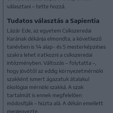
választani – tette hozzá.
Tudatos választás a Sapientia
Lázár Ede, az egyetem Csíkszeredai
Karának dékánja elmondta, a következő
tanévben is 14 alap- és 5 mesterképzéses
szakra lehet iratkozni a csíkszeredai
intézményben. Változás – folytatta –,
hogy jövőtől az eddig környezetmérnöki
szakként ismert ágazatuk átalakul
ökológiai mérnöki szakká. A szak
tartalmát is ennek megfelelően
módosítják – húzta alá. A dékán emellett
megjegyezte,