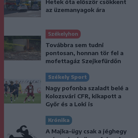
Hetek óta először csökkent
az üzemanyagok ára
Székelyhon
Továbbra sem tudni
pontosan, honnan tör fel a
mofettagáz Szejkefürdőn
Székely Sport
Nagy pofonba szaladt belé a
Kolozsvári CFR, kikapott a
Győr és a Loki is
Krónika
A Majka-ügy csak a jéghegy