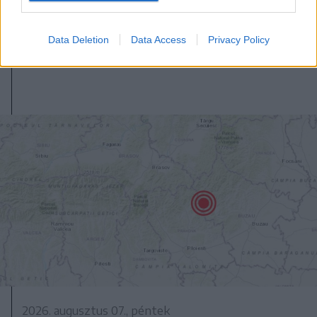
lesz az első elektronikus személyi
kiállítása
Data Deletion
Data Access
Privacy Policy
2026. augusztus 07., péntek