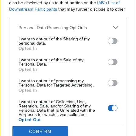
also be disclosed by us to third parties on the
IAB’s List of
A rovat további cikkei
Downstream Participants
that may further disclose it to other
third parties.
Personal Data Processing Opt Outs
I want to opt-out of the Sharing of my
personal data.
Opted In
I want to opt-out of the Sale of my
Personal Data.
Opted In
I want to opt-out of processing my
Personal Data for Targeted Advertising.
Opted In
I want to opt-out of Collection, Use,
Retention, Sale, and/or Sharing of my
Personal Data that Is Unrelated with the
Purposes for which it was collected.
Opted Out
2026. augusztus 07., péntek
Augusztus végéig még ingyenes
CONFIRM