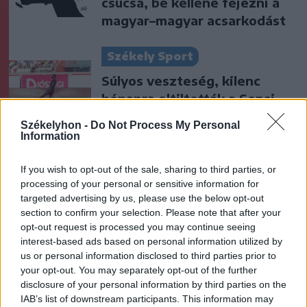
csúcsa, be kellene fejezni a
magyar–magyar acsarkodást
Székely Sport
Súlyos veszteség, kilenc
hónapra eltiltották a Sepsi
OSK csapatkapitányát
Székelyhon -
Do Not Process My Personal
Information
Nőileg
If you wish to opt-out of the sale, sharing to third parties, or
Sándor Ella: Na, indíts, s
processing of your personal or sensitive information for
menjünk!
targeted advertising by us, please use the below opt-out
section to confirm your selection. Please note that after your
opt-out request is processed you may continue seeing
interest-based ads based on personal information utilized by
us or personal information disclosed to third parties prior to
your opt-out. You may separately opt-out of the further
disclosure of your personal information by third parties on the
IAB’s list of downstream participants. This information may