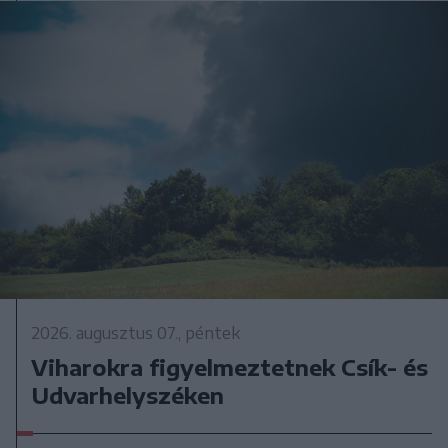
2026. augusztus 07., péntek
Viharokra figyelmeztetnek Csík- és
Udvarhelyszéken