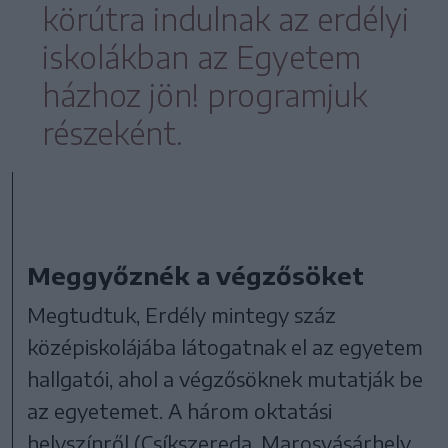
körútra indulnak az erdélyi
iskolákban az Egyetem
házhoz jön! programjuk
részeként.
Meggyőznék a végzősöket
Megtudtuk, Erdély mintegy száz
középiskolájába látogatnak el az egyetem
hallgatói, ahol a végzősöknek mutatják be
az egyetemet. A három oktatási
helyszínről (Csíkszereda, Marosvásárhely,