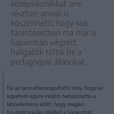
középiskolákkal, ami
részben annak is
köszönhető, hogy sok
tanintézetben ma már a
Sapientián végzett
hallgatók töltik be a
pedagógusi állásokat.
De az sem elhanyagolható tény, hogy az
egyetem egyre inkább bebizonyítja a
közvélemény előtt, hogy megéri
továbbtanulás céljából a Sapientiát