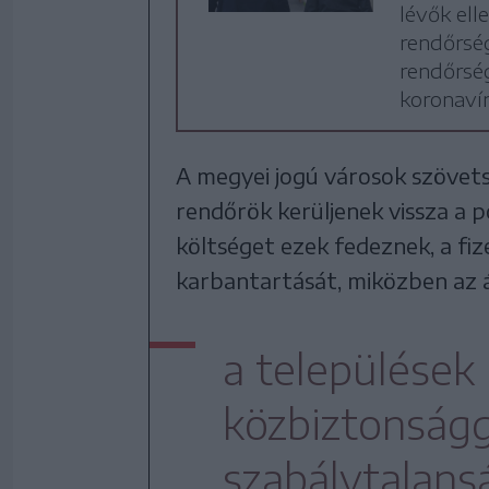
lévők ell
rendőrség
rendőrség
koronaví
A megyei jogú városok szövet
rendőrök kerüljenek vissza a 
költséget ezek fedeznek, a fi
karbantartását, miközben az á
a települések
közbiztonságg
szabálytalans