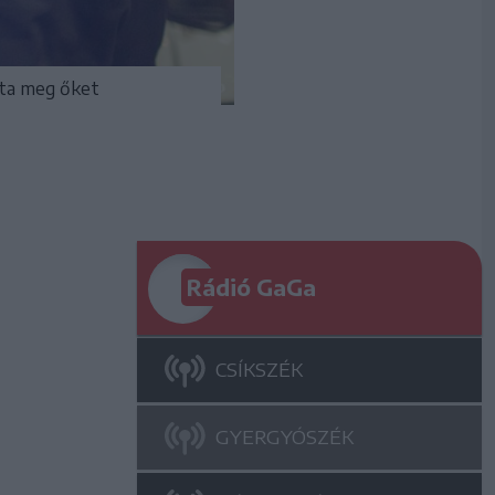
ízta meg őket
Rádió GaGa
CSÍKSZÉK
GYERGYÓSZÉK