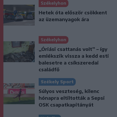
Székelyhon
Hetek óta először csökkent
az üzemanyagok ára
Székelyhon
„Óriási csattanás volt” – így
emlékszik vissza a kedd esti
balesetre a csíkszeredai
családfő
Székely Sport
Súlyos veszteség, kilenc
hónapra eltiltották a Sepsi
OSK csapatkapitányát