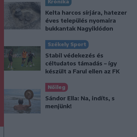
Krónika
Kelta harcos sírjára, hatezer
éves település nyomaira
bukkantak Nagyiklódon
Székely Sport
Stabil védekezés és
céltudatos támadás – így
készült a Farul ellen az FK
Nőileg
Sándor Ella: Na, indíts, s
menjünk!