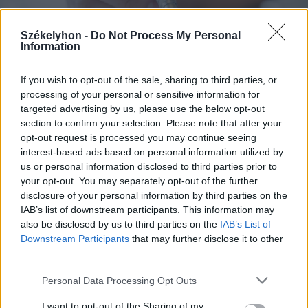
Székelyhon -
Do Not Process My Personal
Information
If you wish to opt-out of the sale, sharing to third parties, or
2026. augusztus 07., péntek
processing of your personal or sensitive information for
Románul is helyt kell állni a hétfőn
targeted advertising by us, please use the below opt-out
section to confirm your selection. Please note that after your
kezdődő írásbeliken – így
opt-out request is processed you may continue seeing
készülhetnek a pótérettségizők
interest-based ads based on personal information utilized by
us or personal information disclosed to third parties prior to
your opt-out. You may separately opt-out of the further
disclosure of your personal information by third parties on the
IAB’s list of downstream participants. This information may
also be disclosed by us to third parties on the
IAB’s List of
Downstream Participants
that may further disclose it to other
third parties.
Personal Data Processing Opt Outs
I want to opt-out of the Sharing of my