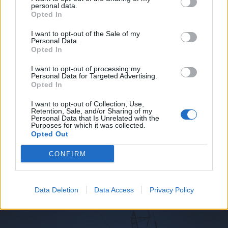
personal data.
Opted In
I want to opt-out of the Sale of my
Personal Data.
Opted In
I want to opt-out of processing my
Personal Data for Targeted Advertising.
Opted In
2026. augusztus 07., péntek
Visszaküldte a parlamentnek
I want to opt-out of Collection, Use,
Retention, Sale, and/or Sharing of my
Nicușor Dan a közel 900 medve
Personal Data that Is Unrelated with the
Purposes for which it was collected.
kilövését lehetővé tevő törvényt
Opted Out
CONFIRM
Data Deletion
Data Access
Privacy Policy