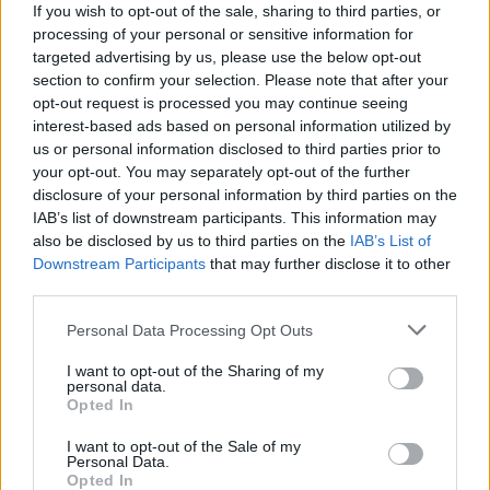
hétfőtől ismét visszatér a kánikula
If you wish to opt-out of the sale, sharing to third parties, or
processing of your personal or sensitive information for
targeted advertising by us, please use the below opt-out
section to confirm your selection. Please note that after your
opt-out request is processed you may continue seeing
interest-based ads based on personal information utilized by
us or personal information disclosed to third parties prior to
your opt-out. You may separately opt-out of the further
disclosure of your personal information by third parties on the
IAB’s list of downstream participants. This information may
also be disclosed by us to third parties on the
IAB’s List of
Downstream Participants
that may further disclose it to other
third parties.
Personal Data Processing Opt Outs
I want to opt-out of the Sharing of my
personal data.
Opted In
I want to opt-out of the Sale of my
2026. augusztus 09., vasárnap
Personal Data.
Opted In
Sikeres volt a vízterelés: nyolc