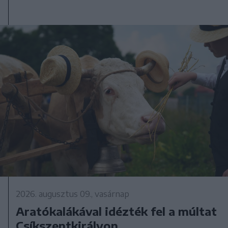
2026. augusztus 09., vasárnap
Aratókalákával idézték fel a múltat
Csíkszentkirályon