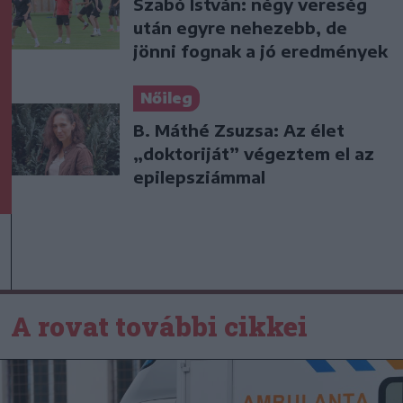
Szabó István: négy vereség
után egyre nehezebb, de
jönni fognak a jó eredmények
Nőileg
B. Máthé Zsuzsa: Az élet
„doktoriját” végeztem el az
epilepsziámmal
A rovat további cikkei