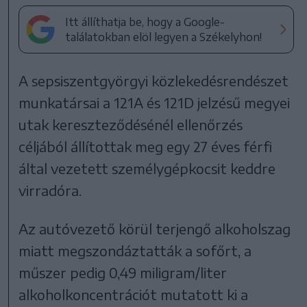
Itt állíthatja be, hogy a Google-
találatokban elöl legyen a Székelyhon!
A sepsiszentgyörgyi közlekedésrendészet
munkatársai a 121A és 121D jelzésű megyei
utak kereszteződésénél ellenőrzés
céljából állítottak meg egy 27 éves férfi
által vezetett személygépkocsit keddre
virradóra.
Az autóvezető körül terjengő alkoholszag
miatt megszondáztatták a sofőrt, a
műszer pedig 0,49 miligram/liter
alkoholkoncentrációt mutatott ki a