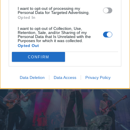
centiméterrel nőtt a Duna
I want to opt-out of processing my
Personal Data for Targeted Advertising.
vízszintje Csernavodánál
Opted In
I want to opt-out of Collection, Use,
Retention, Sale, and/or Sharing of my
Personal Data that Is Unrelated with the
Purposes for which it was collected.
Opted Out
CONFIRM
Data Deletion
Data Access
Privacy Policy