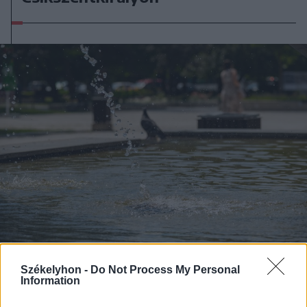
Székelyhon -
Do Not Process My Personal
2026. augusztus 09., vasárnap
Information
A hétvégi felszusszanás után