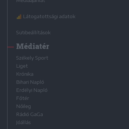
Médiaajánlat
Látogatottsági adatok
Sütibeállítások
Médiatér
Székely Sport
Liget
Krónika
Bihari Napló
Erdélyi Napló
Főtér
Nőileg
Rádió GaGa
Jóállás