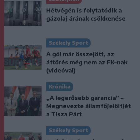
Hétvégén is folytatódik a
gázolaj árának csökkenése
Székely Sport
A gól már összejött, az
áttörés még nem az FK-nak
(videóval)
Krónika
„A legerősebb garancia” –
Megnevezte államfőjelöltjét
a Tisza Párt
Székely Sport