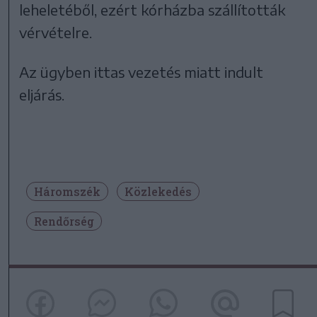
leheletéből, ezért kórházba szállították
vérvételre.
Az ügyben ittas vezetés miatt indult
eljárás.
Háromszék
Közlekedés
Rendőrség