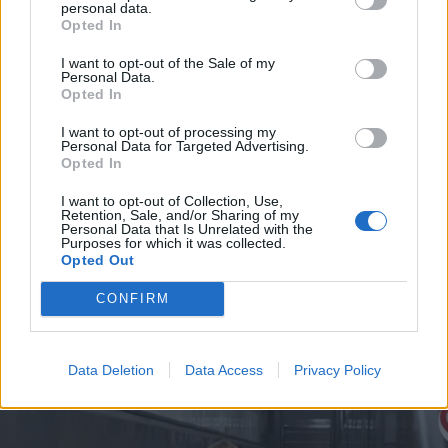
personal data.
Opted In
I want to opt-out of the Sale of my
Personal Data.
Opted In
2026. augusztus 08., szombat
I want to opt-out of processing my
Personal Data for Targeted Advertising.
Románia irányából érkező ukrán
Opted In
csalidrón robbant fel Bulgáriában –
I want to opt-out of Collection, Use,
frissítve
Retention, Sale, and/or Sharing of my
Personal Data that Is Unrelated with the
Purposes for which it was collected.
Opted Out
CONFIRM
Data Deletion
Data Access
Privacy Policy