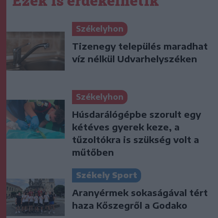
Ezek is érdekelhetik
Székelyhon
Tizenegy település maradhat
víz nélkül Udvarhelyszéken
Székelyhon
Húsdarálógépbe szorult egy
kétéves gyerek keze, a
tűzoltókra is szükség volt a
műtőben
Székely Sport
Aranyérmek sokaságával tért
haza Kőszegről a Godako