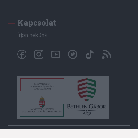
Kapcsolat
Írjon nekünk
© Székelyhon.ro 2009-2026