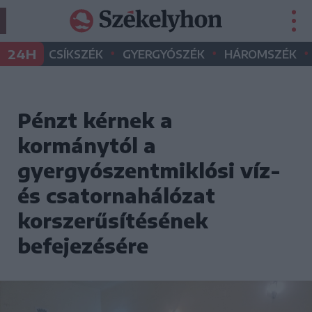
•
•
•
24H
CSÍKSZÉK
GYERGYÓSZÉK
HÁROMSZÉK
Pénzt kérnek a
kormánytól a
gyergyószentmiklósi víz-
és csatornahálózat
korszerűsítésének
befejezésére