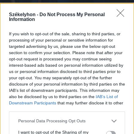
Székelyhon -
Do Not Process My Personal
2026. augusztus 08., szombat
Information
Baka András elfogadta a felkérést a
If you wish to opt-out of the sale, sharing to third parties, or
köztársasági elnöki tisztségre
processing of your personal or sensitive information for
targeted advertising by us, please use the below opt-out
section to confirm your selection. Please note that after your
opt-out request is processed you may continue seeing
interest-based ads based on personal information utilized by
us or personal information disclosed to third parties prior to
your opt-out. You may separately opt-out of the further
disclosure of your personal information by third parties on the
IAB’s list of downstream participants. This information may
also be disclosed by us to third parties on the
IAB’s List of
Downstream Participants
that may further disclose it to other
third parties.
Personal Data Processing Opt Outs
I want to opt-out of the Sharing of my