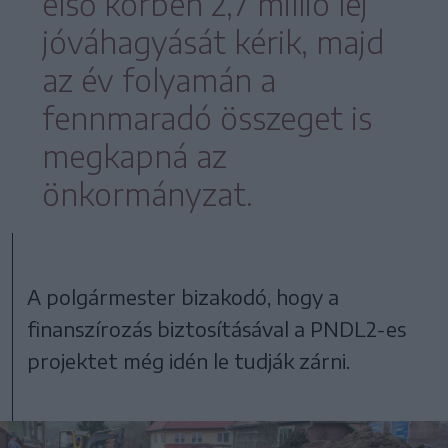
első körben 2,7 millió lej
jóváhagyását kérik, majd
az év folyamán a
fennmaradó összeget is
megkapná az
önkormányzat.
A polgármester bizakodó, hogy a
finanszírozás biztosításával a PNDL2-es
projektet még idén le tudják zárni.