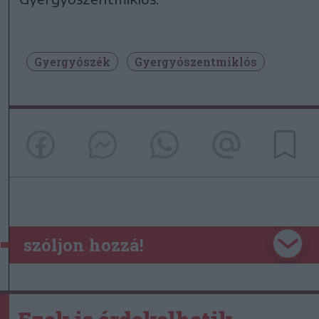
Gyergyószék
Gyergyószentmiklós
szóljon hozzá!