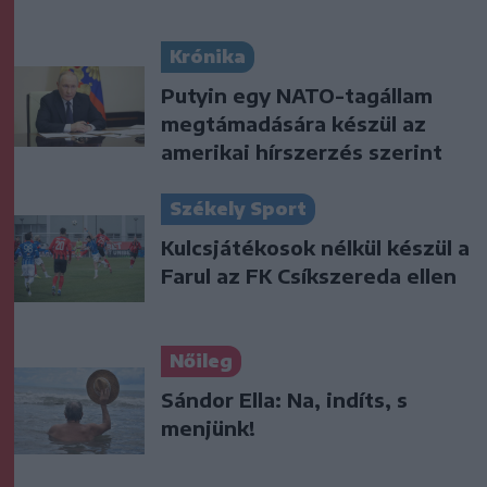
Krónika
Putyin egy NATO-tagállam
megtámadására készül az
amerikai hírszerzés szerint
Székely Sport
Kulcsjátékosok nélkül készül a
Farul az FK Csíkszereda ellen
Nőileg
Sándor Ella: Na, indíts, s
menjünk!