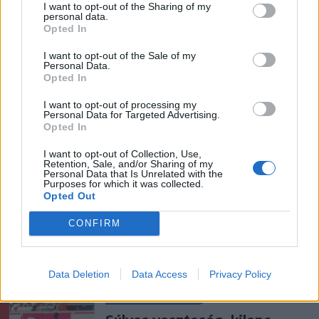
I want to opt-out of the Sharing of my
personal data.
Opted In
Ezek is érdekelhetik
I want to opt-out of the Sale of my
Personal Data.
Opted In
Székelyhon
I want to opt-out of processing my
Personal Data for Targeted Advertising.
Hetek óta először csökkent
Opted In
az üzemanyagok ára
I want to opt-out of Collection, Use,
Retention, Sale, and/or Sharing of my
Personal Data that Is Unrelated with the
Purposes for which it was collected.
Székelyhon
Opted Out
Elsőfokú árvízvédelmi
CONFIRM
készültség több székelyföldi
folyón
Data Deletion
Data Access
Privacy Policy
Székely Sport