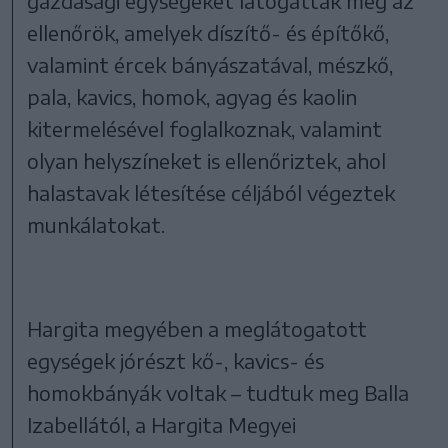
gazdasági egységeket látogattak meg az
ellenőrök, amelyek díszítő- és építőkő,
valamint ércek bányászatával, mészkő,
pala, kavics, homok, agyag és kaolin
kitermelésével foglalkoznak, valamint
olyan helyszíneket is ellenőriztek, ahol
halastavak létesítése céljából végeztek
munkálatokat.
Hargita megyében a meglátogatott
egységek jórészt kő-, kavics- és
homokbányák voltak – tudtuk meg Balla
Izabellától, a Hargita Megyei