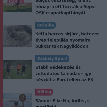
Súlyos veszteség, kilenc
hónapra eltiltották a Sepsi
OSK csapatkapitányát
Krónika
Kelta harcos sírjára, hatezer
éves település nyomaira
bukkantak Nagyiklódon
Székely Sport
Stabil védekezés és
céltudatos támadás – így
készült a Farul ellen az FK
Nőileg
Sándor Ella: Na, indíts, s
menjünk!