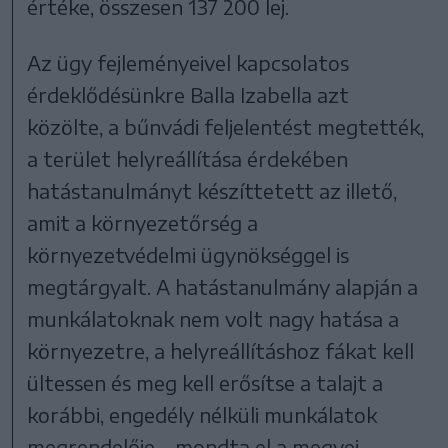
értéke, összesen 137 200 lej.
Az ügy fejleményeivel kapcsolatos
érdeklődésünkre Balla Izabella azt
közölte, a bűnvádi feljelentést megtették,
a terület helyreállítása érdekében
hatástanulmányt készíttetett az illető,
amit a környezetőrség a
környezetvédelmi ügynökséggel is
megtárgyalt. A hatástanulmány alapján a
munkálatoknak nem volt nagy hatása a
környezetre, a helyreállításhoz fákat kell
ültessen és meg kell erősítse a talajt a
korábbi, engedély nélküli munkálatok
megrendelője – mondta el a megyei