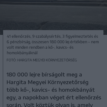
41 ellenőrzés, 9 szabálysértés, 3 figyelmeztetés és
6 pénzbírság, összesen 180 000 lej értékben – nem
volt minden rendben a kő-, kavics- és
homokbányáknál
FOTÓ: HARGITA MEGYEI KÖRNYEZETŐRSÉG
180 000 lejre bírságolt meg a
Hargita Megyei Környezetőrség
több kő-, kavics- és homokbányát
egy, a napokban véget ért ellenőrzés
során. Volt köztük olyan is, amely