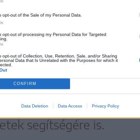
In
 multifunkcionális teremben alakítottak ki
o opt-out of the Sale of my Personal Data.
tot a többiekhez hasonlóan a cégeknél
In
to opt-out of processing my Personal Data for Targeted
ing.
In
ztában van, hogy a szakiskola elvégzéséhez
o opt-out of Collection, Use, Retention, Sale, and/or Sharing
folytonos figyelmet és sok támogatást
ersonal Data that Is Unrelated with the Purposes for which it
lected.
Out
CONFIRM
ít az Őrkőn több szociális
űködtető
Data Deletion
Data Access
Privacy Policy
etek segítségére is.