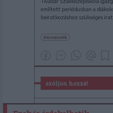
Tivadar Szakközépiskola igazg
említett periódusban a diákokn
beiratkozáshoz szükséges irat
Háromszék
szóljon hozzá!