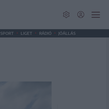
•
•
•
SPORT
LIGET
RÁDIÓ
JÓÁLLÁS