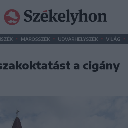
•
•
•
•
SZÉK
MAROSSZÉK
UDVARHELYSZÉK
VILÁG
szakoktatást a cigány