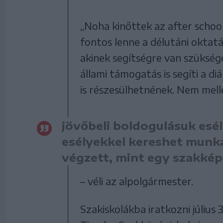
„Noha kinőttek az after scho
fontos lenne a délutáni oktatá
akinek segítségre van szüksé
állami támogatás is segíti a d
is részesülhetnének. Nem mellé
jövőbeli boldogulásuk esél
esélyekkel kereshet munka
végzett, mint egy szakké
– véli az alpolgármester.
Szakiskolákba iratkozni július