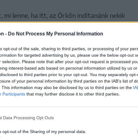
 mi lenne, ha itt, az Őrkőn indítanánk nekik
tó ebben partnernek bizonyult, és a Puskás
on -
Do Not Process My Personal Information
őségével való egyeztetés után eldőlt, hogy
zakosztályt lehet itt indítani.
to opt-out of the sale, sharing to third parties, or processing of your per
formation for targeted advertising by us, please use the below opt-out s
r selection. Please note that after your opt-out request is processed y
ámogatták a kezdeményezést,
eing interest-based ads based on personal information utilized by us or
disclosed to third parties prior to your opt-out. You may separately opt-
z Őrkőre oktatni, így
losure of your personal information by third parties on the IAB’s list of
, valamint az egy-két
. This information may also be disclosed by us to third parties on the
IA
Participants
that may further disclose it to other third parties.
lános iskolát végzettek
y.
l Data Processing Opt Outs
zi el a nyolcadik osztályt a Néri Szent Fülöp
 ki az alpolgármester.
o opt-out of the Sharing of my personal data.