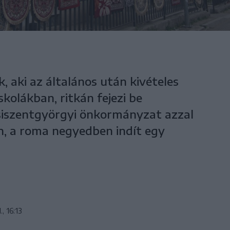
 aki az általános után kivételes
kolákban, ritkán fejezi be
siszentgyörgyi önkormányzat azzal
n, a roma negyedben indít egy
., 16:13