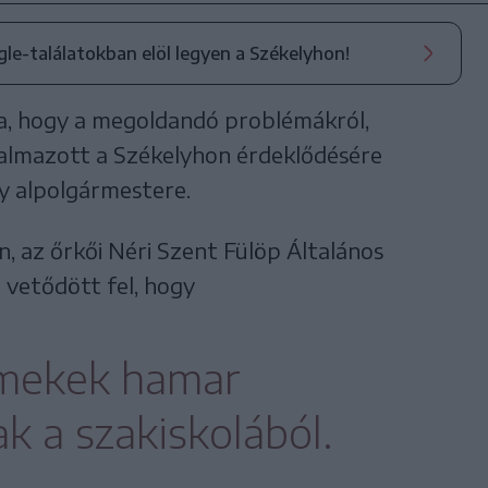
ogle-találatokban elöl legyen a Székelyhon!
ba, hogy a megoldandó problémákról,
galmazott a Székelyhon érdeklődésére
y alpolgármestere.
 az őrkői Néri Szent Fülöp Általános
 vetődött fel, hogy
rmekek hamar
k a szakiskolából.