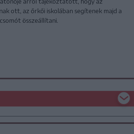
atónője arról tájékoztatott, hogy az
ak ott, az őrkői iskolában segítenek majd a
csomót összeállítani.