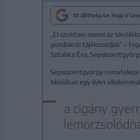
Itt állíthatja be, hogy a Go
„El szoktam menni az iskolák
gondokról tájékozódjak” – fo
Sztakics Éva, Sepsiszentgyörg
Sepsiszentgyörgy romatelepén,
Iskolában egy ilyen alkalommal
a cigány gye
lemorzsolódna