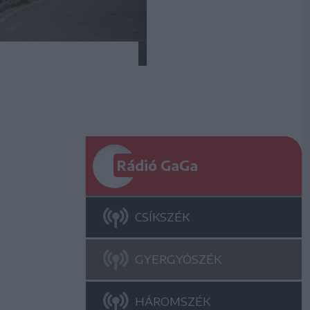
Rádió GaGa
CSÍKSZÉK
GYERGYÓSZÉK
HÁROMSZÉK