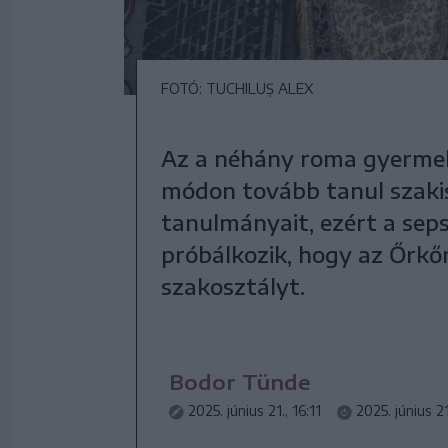
FOTÓ: TUCHILUȘ ALEX
Az a néhány roma gyermek,
módon tovább tanul szakis
tanulmányait, ezért a sep
próbálkozik, hogy az Őrkő
szakosztályt.
Bodor Tünde
2025. június 21., 16:11
2025. június 21