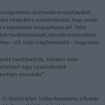
ol programban résztvevők korosztályából,
sba integrálni a szakiskolásokat, hogy annak,
ge a tanulásban, megkaphassa azt. Több
iákok továbbtanulását, szociális ösztöndíjban
kes – sőt, talán a legfontosabb –, hogy ezzel
yeit javíthatják, hiszen más
helyet egy szakiskolát
pzetlen munkás”
 3-11. között lehet. Szőke Annamária, a Puskás