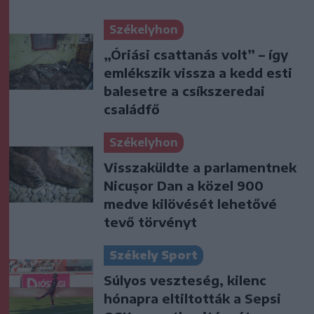
Székelyhon
„Óriási csattanás volt” – így
emlékszik vissza a kedd esti
balesetre a csíkszeredai
családfő
Székelyhon
Visszaküldte a parlamentnek
Nicușor Dan a közel 900
medve kilövését lehetővé
tevő törvényt
Székely Sport
Súlyos veszteség, kilenc
hónapra eltiltották a Sepsi