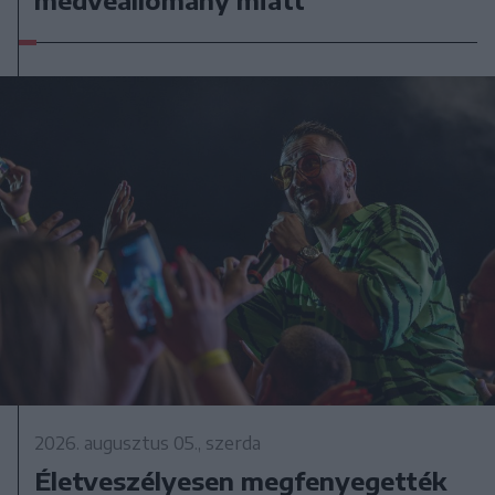
medveállomány miatt
2026. augusztus 05., szerda
Életveszélyesen megfenyegették