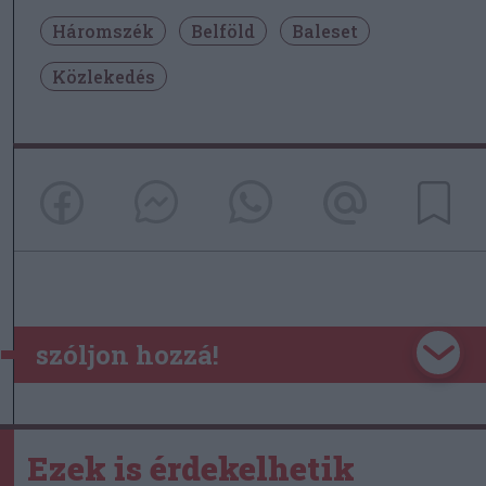
Háromszék
Belföld
Baleset
Közlekedés
szóljon hozzá!
Ezek is érdekelhetik