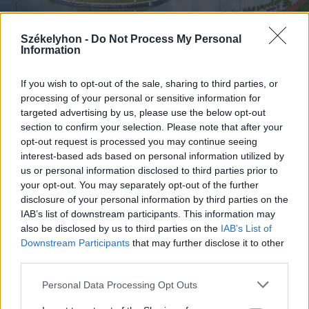
Székelyhon -
Do Not Process My Personal
Information
If you wish to opt-out of the sale, sharing to third parties, or
processing of your personal or sensitive information for
targeted advertising by us, please use the below opt-out
2026. augusztus 06., csütörtök
section to confirm your selection. Please note that after your
Lakossági fórum az Állomás
opt-out request is processed you may continue seeing
interest-based ads based on personal information utilized by
negyedben: panaszok és igények a
us or personal information disclosed to third parties prior to
tó körül
your opt-out. You may separately opt-out of the further
disclosure of your personal information by third parties on the
IAB’s list of downstream participants. This information may
also be disclosed by us to third parties on the
IAB’s List of
Downstream Participants
that may further disclose it to other
third parties.
Personal Data Processing Opt Outs