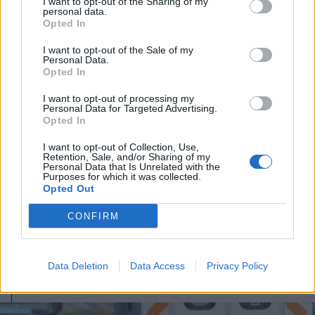
I want to opt-out of the Sharing of my
personal data.
Opted In
I want to opt-out of the Sale of my
Personal Data.
Opted In
I want to opt-out of processing my
Personal Data for Targeted Advertising.
Opted In
I want to opt-out of Collection, Use,
2026. augusztus 06., csütörtök
Retention, Sale, and/or Sharing of my
Personal Data that Is Unrelated with the
Nyírfásban bukkantak rá egy
Purposes for which it was collected.
Opted Out
kannabiszültetvényre
Háromszéken
CONFIRM
Data Deletion
Data Access
Privacy Policy