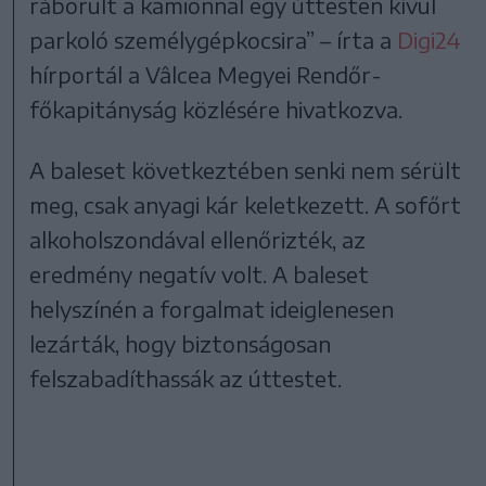
ráborult a kamionnal egy úttesten kívül
parkoló személygépkocsira” – írta a
Digi24
hírportál a Vâlcea Megyei Rendőr-
főkapitányság közlésére hivatkozva.
A baleset következtében senki nem sérült
meg, csak anyagi kár keletkezett. A sofőrt
alkoholszondával ellenőrizték, az
eredmény negatív volt. A baleset
helyszínén a forgalmat ideiglenesen
lezárták, hogy biztonságosan
felszabadíthassák az úttestet.