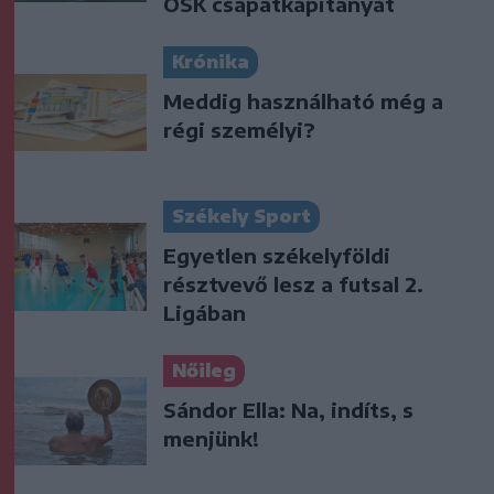
OSK csapatkapitányát
Krónika
Meddig használható még a
régi személyi?
Székely Sport
Egyetlen székelyföldi
résztvevő lesz a futsal 2.
Ligában
Nőileg
Sándor Ella: Na, indíts, s
menjünk!