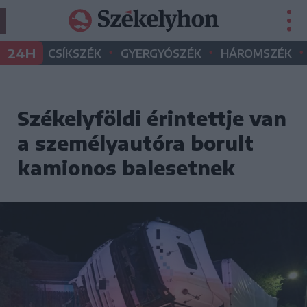
•
•
•
24H
CSÍKSZÉK
GYERGYÓSZÉK
HÁROMSZÉK
Székelyföldi érintettje van
a személyautóra borult
kamionos balesetnek