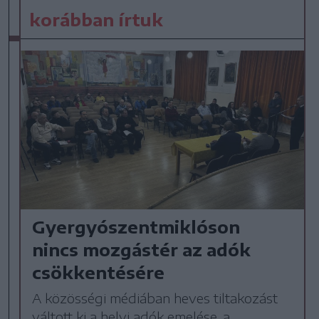
korábban írtuk
Gyergyószentmiklóson
nincs mozgástér az adók
csökkentésére
A közösségi médiában heves tiltakozást
váltott ki a helyi adók emelése, a