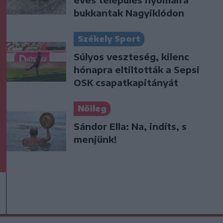
bukkantak Nagyiklódon
Székely Sport
Súlyos veszteség, kilenc
hónapra eltiltották a Sepsi
OSK csapatkapitányát
Nőileg
Sándor Ella: Na, indíts, s
menjünk!