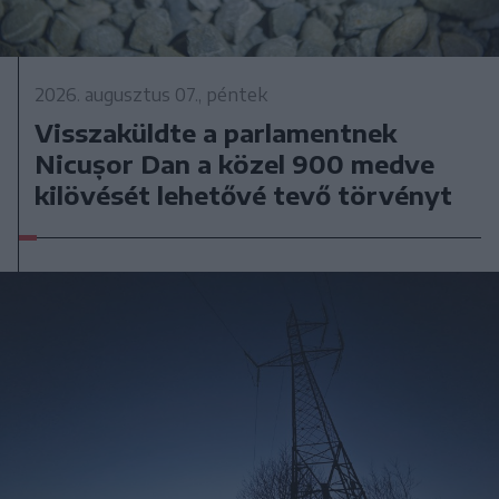
2026. augusztus 07., péntek
Visszaküldte a parlamentnek
Nicușor Dan a közel 900 medve
kilövését lehetővé tevő törvényt