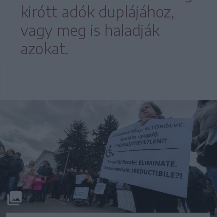
kirótt adók duplájához,
vagy meg is haladják
azokat.