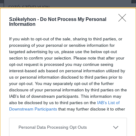
FOTÓ: SZÉKELYHON
Székelyhon -
Do Not Process My Personal
Information
Szerinte határozottan kijelenthető, hogy
nem méltányos az, hogy döntéshozóink az
If you wish to opt-out of the sale, sharing to third parties, or
évtizedek óta tartó, országon belüli
processing of your personal or sensitive information for
targeted advertising by us, please use the below opt-out
politikai ámokfutás következményeit az
section to confirm your selection. Please note that after your
egyre nehezebben élő, lassan túlélő
opt-out request is processed you may continue seeing
interest-based ads based on personal information utilized by
emberekkel fizettetik meg.
us or personal information disclosed to third parties prior to
your opt-out. You may separately opt-out of the further
disclosure of your personal information by third parties on the
Elegünk van abból, hogy
IAB’s list of downstream participants. This information may
also be disclosed by us to third parties on the
IAB’s List of
minden válságra, minden
Downstream Participants
that may further disclose it to other
kormányzati kudarcra
third parties.
ugyanaz a válasz: fizessen az
Personal Data Processing Opt Outs
egyszerű ember!”