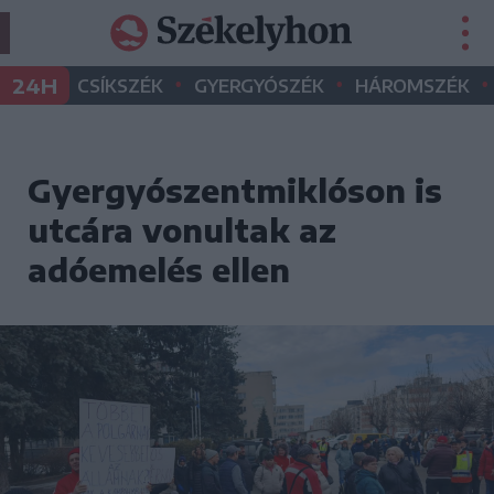
•
•
•
24H
CSÍKSZÉK
GYERGYÓSZÉK
HÁROMSZÉK
Gyergyószentmiklóson is
utcára vonultak az
adóemelés ellen