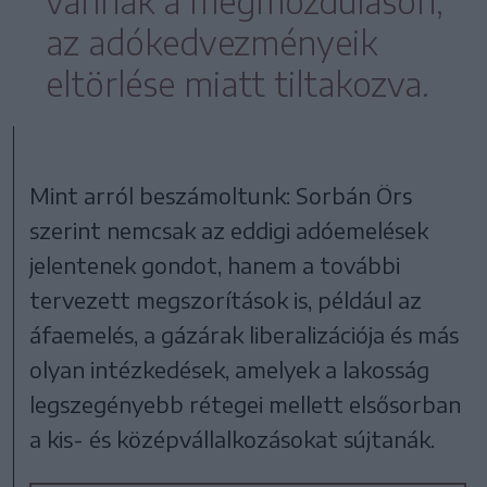
vannak a megmozduláson,
az adókedvezményeik
eltörlése miatt tiltakozva.
Mint arról beszámoltunk: Sorbán Örs
szerint nemcsak az eddigi adóemelések
jelentenek gondot, hanem a további
tervezett megszorítások is, például az
áfaemelés, a gázárak liberalizációja és más
olyan intézkedések, amelyek a lakosság
legszegényebb rétegei mellett elsősorban
a kis- és középvállalkozásokat sújtanák.