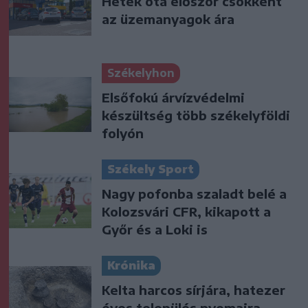
Hetek óta először csökkent
az üzemanyagok ára
Székelyhon
Elsőfokú árvízvédelmi
készültség több székelyföldi
folyón
Székely Sport
Nagy pofonba szaladt belé a
Kolozsvári CFR, kikapott a
Győr és a Loki is
Krónika
Kelta harcos sírjára, hatezer
éves település nyomaira