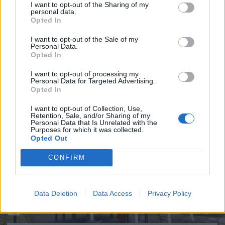
I want to opt-out of the Sharing of my
personal data.
Opted In
– jelentette ki Bajkó, hozzátéve, hogy a
I want to opt-out of the Sale of my
nyugdíjasoknak január elejétől nem
Personal Data.
Opted In
emelkedett a jövedelme, legfeljebb a
I want to opt-out of processing my
vérnyomása.
Personal Data for Targeted Advertising.
Opted In
I want to opt-out of Collection, Use,
Retention, Sale, and/or Sharing of my
Personal Data that Is Unrelated with the
Purposes for which it was collected.
Opted Out
CONFIRM
Data Deletion
Data Access
Privacy Policy