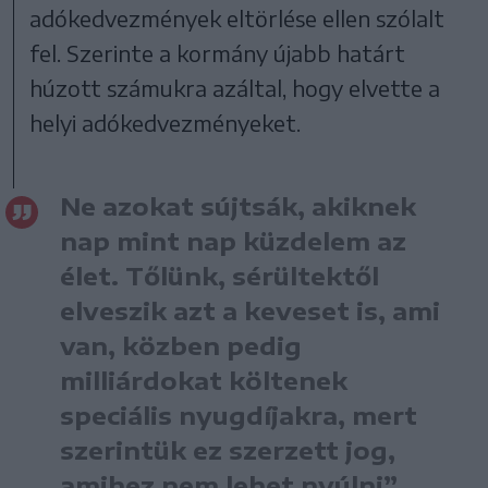
adókedvezmények eltörlése ellen szólalt
fel. Szerinte a kormány újabb határt
húzott számukra azáltal, hogy elvette a
helyi adókedvezményeket.
Ne azokat sújtsák, akiknek
nap mint nap küzdelem az
élet. Tőlünk, sérültektől
elveszik azt a keveset is, ami
van, közben pedig
milliárdokat költenek
speciális nyugdíjakra, mert
szerintük ez szerzett jog,
amihez nem lehet nyúlni”