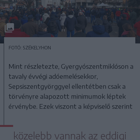
FOTÓ: SZÉKELYHON
Mint részletezte, Gyergyószentmiklóson a
tavaly évvégi adóemelésekkor,
Sepsiszentgyörggyel ellentétben csak a
törvényre alapozott minimumok léptek
érvénybe. Ezek viszont a képviselő szerint
közelebb vannak az eddigi