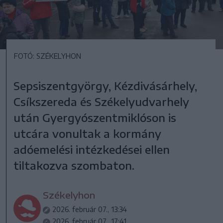
FOTÓ: SZÉKELYHON
Sepsiszentgyörgy, Kézdivásárhely,
Csíkszereda és Székelyudvarhely
után Gyergyószentmiklóson is
utcára vonultak a kormány
adóemelési intézkedései ellen
tiltakozva szombaton.
Székelyhon
2026. február 07., 13:34
2026. február 07., 17:41