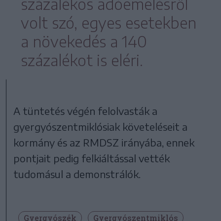
százalékos adóemelésről
volt szó, egyes esetekben
a növekedés a 140
százalékot is eléri.
A tüntetés végén felolvasták a
gyergyószentmiklósiak követeléseit a
kormány és az RMDSZ irányába, ennek
pontjait pedig felkiáltással vették
tudomásul a demonstrálók.
Gyergyószék
Gyergyószentmiklós