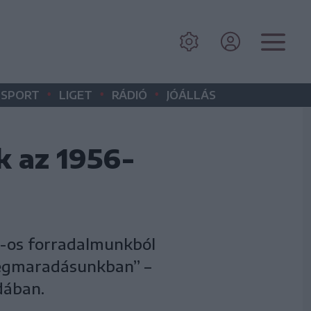
•
•
•
SPORT
LIGET
RÁDIÓ
JÓÁLLÁS
k az 1956-
6-os forradalmunkból
megmaradásunkban” –
dában.