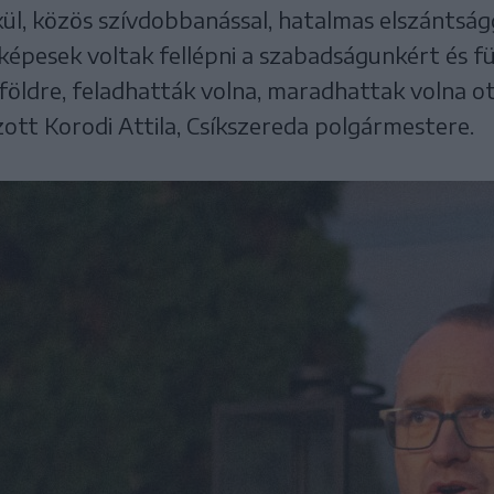
kül, közös szívdobbanással, hatalmas elszántsá
 képesek voltak fellépni a szabadságunkért és 
földre, feladhatták volna, maradhattak volna 
ott Korodi Attila, Csíkszereda polgármestere.