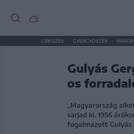
•
•
CSÍKSZÉK
GYERGYÓSZÉK
HÁROM
Gulyás Ger
os forradal
„Magyarország alkot
sarjad ki. 1956 örö
fogalmazott Gulyás 