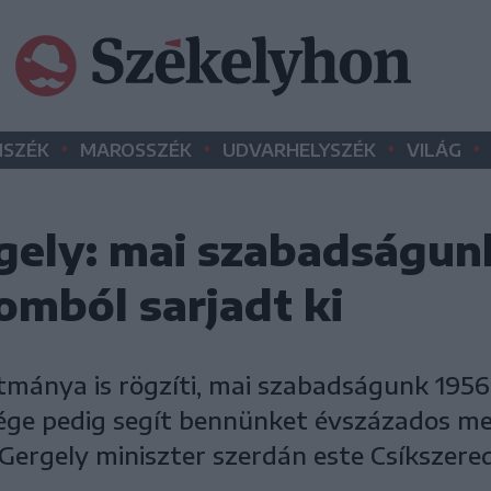
•
•
•
•
SZÉK
MAROSSZÉK
UDVARHELYSZÉK
VILÁG
gely: mai szabadságun
omból sarjadt ki
mánya is rögzíti, mai szabadságunk 195
ksége pedig segít bennünket évszázados 
Gergely miniszter szerdán este Csíkszere