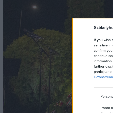
Székelyh
If you wish 
sensitive in
confirm you
continue se
information 
further disc
participants
Downstream 
Persona
I want t