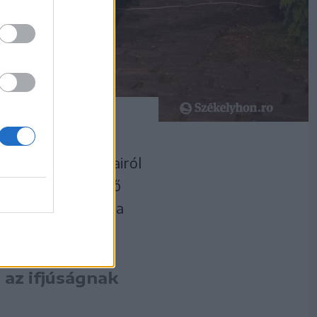
 erdélyi áldozatairól
 lakótelepi temető
 a fáklyás menet a
 az ifjúságnak