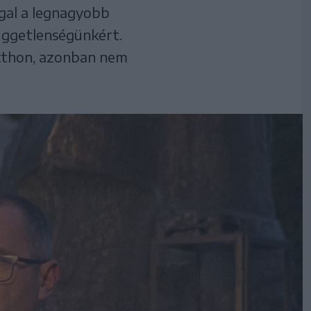
ggal a legnagyobb
függetlenségünkért.
otthon, azonban nem