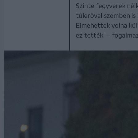
Szinte fegyverek nél
túlerővel szemben is
Elmehettek volna kül
ez tették” – fogalmaz