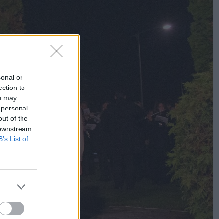
sonal or
ection to
ou may
 personal
out of the
 downstream
B’s List of