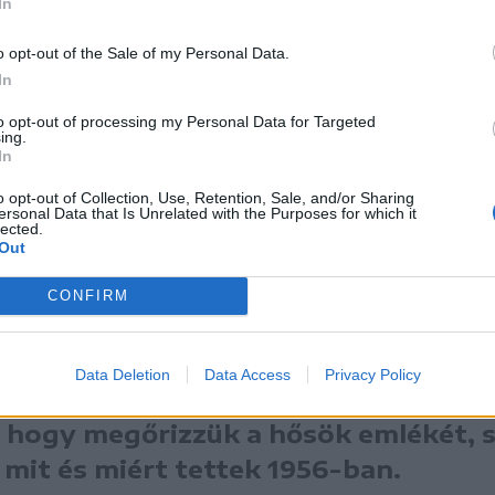
In
o opt-out of the Sale of my Personal Data.
In
to opt-out of processing my Personal Data for Targeted
ing.
In
o opt-out of Collection, Use, Retention, Sale, and/or Sharing
ersonal Data that Is Unrelated with the Purposes for which it
lected.
Out
m hőseiről és a kommunista megtorlás magyar és
án este Csíkszeredában. Az ünnepség a Kalász
CONFIRM
ánál kezdődött, majd annak megkoszorúzása után
höz vonult.
Data Deletion
Data Access
Privacy Policy
 hogy megőrizzük a hősök emlékét, s
 mit és miért tettek 1956-ban.