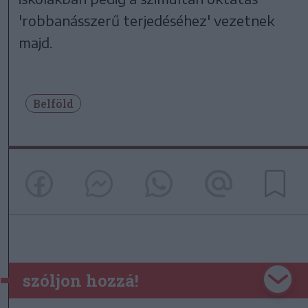
'robbanásszerű terjedéséhez' vezetnek
majd.
Belföld
szóljon hozzá!