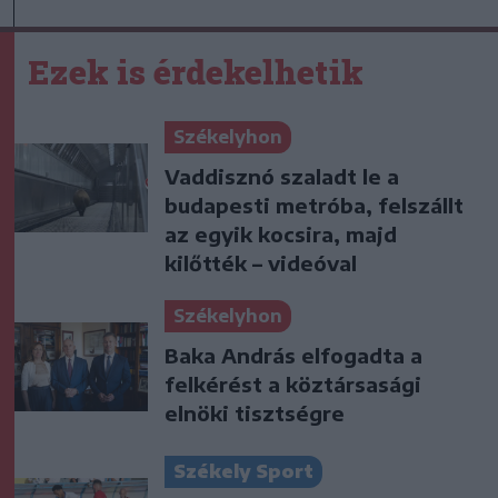
Ezek is érdekelhetik
Székelyhon
Vaddisznó szaladt le a
budapesti metróba, felszállt
az egyik kocsira, majd
kilőtték – videóval
Székelyhon
Baka András elfogadta a
felkérést a köztársasági
elnöki tisztségre
Székely Sport