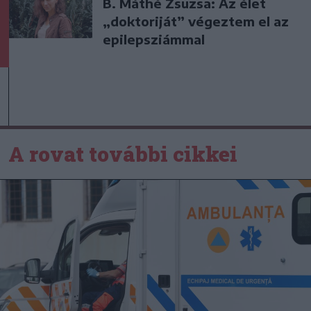
B. Máthé Zsuzsa: Az élet
„doktoriját” végeztem el az
epilepsziámmal
A rovat további cikkei