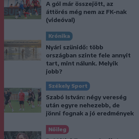
A gól már összejött, az
áttörés még nem az FK-nak
(videóval)
Krónika
Nyári szünidő: több
országban szinte fele annyit
tart, mint nálunk. Melyik
jobb?
Székely Sport
Szabó István: négy vereség
után egyre nehezebb, de
jönni fognak a jó eredmények
Nőileg