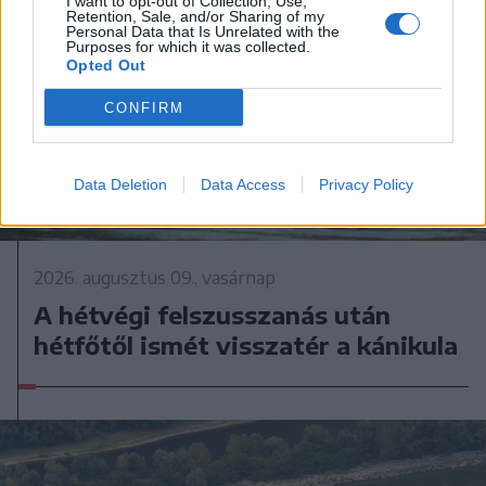
I want to opt-out of Collection, Use,
Retention, Sale, and/or Sharing of my
Personal Data that Is Unrelated with the
Purposes for which it was collected.
Opted Out
CONFIRM
Data Deletion
Data Access
Privacy Policy
2026. augusztus 09., vasárnap
A hétvégi felszusszanás után
hétfőtől ismét visszatér a kánikula