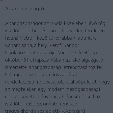
A tangazdaságról
A tangazdaságot az iskola közelében lévő régi
istállóépületben és annak közvetlen területén
hoznák létre – közölte korábban lapunkkal
Kajtár Csaba, a helyi Petőfi Sándor
Iskolaközpont vezetője. Mint a Csíki Hírlap
október 31-ei lapszámában az iskolaigazgató
ismertette, a tangazdaság létrehozásához fel
kell újítani az önkormányzat által
rendelkezésükre bocsájtott istállóépületet, hogy
az megfeleljen egy modern mezőgazdasági
épület követelményeinek. Gépesíteni kell az
istállót – fejőgép, önitató rendszer,
trágyakihordó szalag stb. –, korszerű