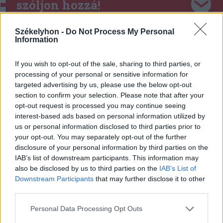
szóljon hozzá!
Székelyhon -
Do Not Process My Personal
Information
Ezek is érdekelhetik
If you wish to opt-out of the sale, sharing to third parties, or
processing of your personal or sensitive information for
targeted advertising by us, please use the below opt-out
Székelyhon
section to confirm your selection. Please note that after your
Tömegverekedés lett a szűk
opt-out request is processed you may continue seeing
mezőgazdasági úti vitából
interest-based ads based on personal information utilized by
us or personal information disclosed to third parties prior to
Csatószegen
your opt-out. You may separately opt-out of the further
disclosure of your personal information by third parties on the
Székelyhon
IAB’s list of downstream participants. This information may
also be disclosed by us to third parties on the
IAB’s List of
Életét vesztette két halász,
Downstream Participants
that may further disclose it to other
akiket villámcsapás ért a
third parties.
Maros partján – frissítve
Personal Data Processing Opt Outs