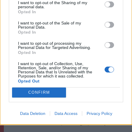
Székely Sport
I want to opt-out of the Sharing of my
personal data.
Corbu góljától hangos a
Opted In
román és a magyar sajtó,
I want to opt-out of the Sale of my
válogatott meghívót
Personal Data.
Opted In
sürgetnek
I want to opt-out of processing my
Personal Data for Targeted Advertising.
Krónika
Opted In
Büntetőfeljelentést tett
I want to opt-out of Collection, Use,
Majka ügyvédje a romániai
Retention, Sale, and/or Sharing of my
Personal Data that Is Unrelated with the
telefonszámról érkezett
Purposes for which it was collected.
Opted Out
fenyegetés miatt
CONFIRM
Székely Sport
Egy újonc jelentkezett, több
Data Deletion
Data Access
Privacy Policy
átsorolás a Csík körzeti
focibajnokság új idényében