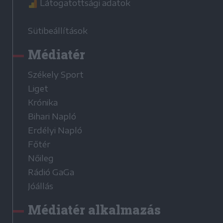
Látogatottsági adatok
Sütibeállítások
Médiatér
Székely Sport
Liget
Krónika
Bihari Napló
Erdélyi Napló
Főtér
Nőileg
Rádió GaGa
Jóállás
Médiatér alkalmazás