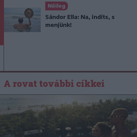
Nőileg
Sándor Ella: Na, indíts, s
menjünk!
A rovat további cikkei