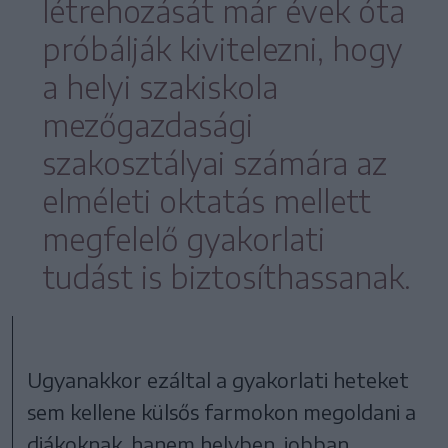
létrehozását már évek óta
próbálják kivitelezni, hogy
a helyi szakiskola
mezőgazdasági
szakosztályai számára az
elméleti oktatás mellett
megfelelő gyakorlati
tudást is biztosíthassanak.
Ugyanakkor ezáltal a gyakorlati heteket
sem kellene külsős farmokon megoldani a
diákoknak, hanem helyben, jobban