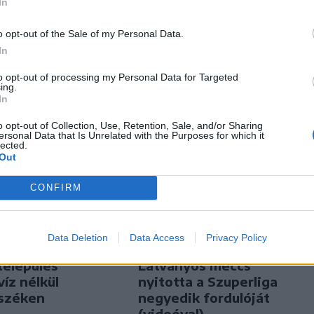
In
o opt-out of the Sale of my Personal Data.
In
to opt-out of processing my Personal Data for Targeted
ing.
In
o opt-out of Collection, Use, Retention, Sale, and/or Sharing
ersonal Data that Is Unrelated with the Purposes for which it
lected.
Out
CONFIRM
Data Deletion
Data Access
Privacy Policy
n
Székely Sport
település
Látványos meccs
íz nélkül
nyitotta a Szuperliga
széken
negyedik fordulóját
(videóval)