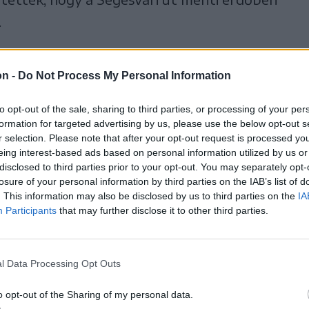
.
sították a gépkocsivezetőt, egy 74 éves,
on -
Do Not Process My Personal Information
Az erdőbe kiérkezett mentősök megpróbálták
ertelenül. A sajtószóvivő szerint a férfi testén
to opt-out of the sale, sharing to third parties, or processing of your per
átható nyomok, de a marosvásárhelyi
formation for targeted advertising by us, please use the below opt-out s
r selection. Please note that after your opt-out request is processed y
e vitték, hogy kiderítsék a halál pontos okát.
eing interest-based ads based on personal information utilized by us or
disclosed to third parties prior to your opt-out. You may separately opt-
elkövetett emberölés ügyében indított
losure of your personal information by third parties on the IAB’s list of
. This information may also be disclosed by us to third parties on the
IA
Participants
that may further disclose it to other third parties.
ragédia
l Data Processing Opt Outs
o opt-out of the Sharing of my personal data.