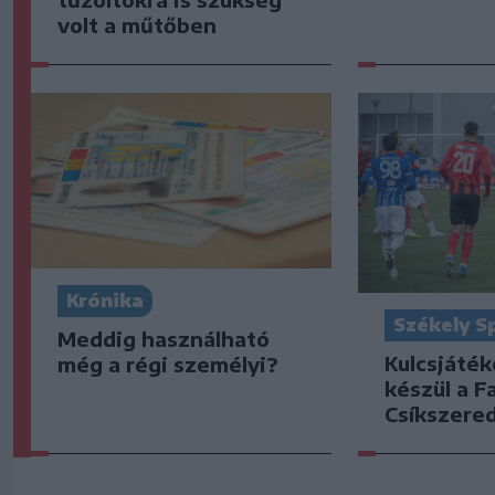
volt a műtőben
Krónika
Székely S
Meddig használható
Kulcsjáték
még a régi személyi?
készül a F
Csíkszered