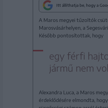
Itt állíthatja be, hogy a Go
A Maros megyei tűzoltók csüt
Marosvásárhelyen, a Segesvári
Később pontosítottak, hogy
egy férfi hajt
jármű nem vol
Alexandra Luca, a Maros megye
érdeklődésére elmondta, hogy
sürgősségi számon arról értes