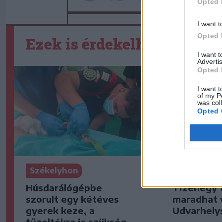
Opted 
I want t
Opted 
Ezek is érdekelhetik
I want 
Advertis
Opted 
I want t
of my P
was col
Opted 
Székelyhon
Székelyho
Húsdarálógépbe
Tizenegy 
szorult egy kétéves
maradhat v
gyerek keze, a
Udvarhely
tűzoltókra is szükség