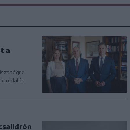
t a
tisztségre
k-oldalán
csalidrón