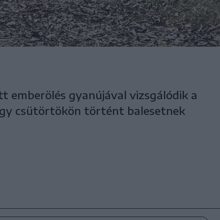
t emberölés gyanújával vizsgálódik a
gy csütörtökön történt balesetnek