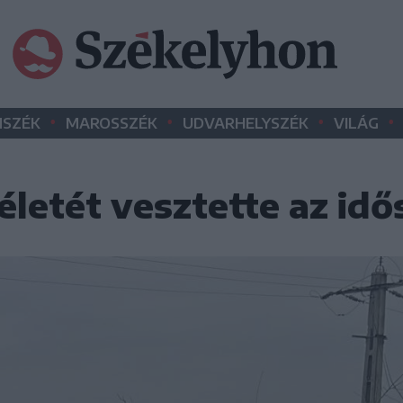
•
•
•
•
SZÉK
MAROSSZÉK
UDVARHELYSZÉK
VILÁG
életét vesztette az idős