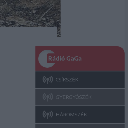
Rádió GaGa
CSÍKSZÉK
GYERGYÓSZÉK
HÁROMSZÉK