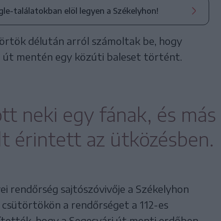
ogle-találatokban elöl legyen a Székelyhon!
örtök délután arról számoltak be, hogy
 út mentén egy közúti baleset történt.
ott neki egy fának, és más
t érintett az ütközésben.
i rendőrség sajtószóvivője a Székelyhon
 csütörtökön a rendőrséget a 112-es
ítették, hogy a Segesvári út menti erdőben