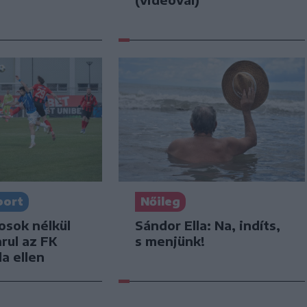
port
Nőileg
osok nélkül
Sándor Ella: Na, indíts,
arul az FK
s menjünk!
a ellen