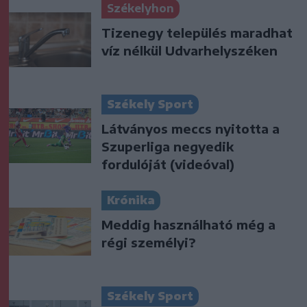
Székelyhon
Tizenegy település maradhat
víz nélkül Udvarhelyszéken
Székely Sport
Látványos meccs nyitotta a
Szuperliga negyedik
fordulóját (videóval)
Krónika
Meddig használható még a
régi személyi?
Székely Sport