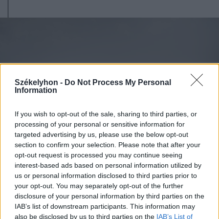
Székelyhon -
Do Not Process My Personal
Information
If you wish to opt-out of the sale, sharing to third parties, or
processing of your personal or sensitive information for
targeted advertising by us, please use the below opt-out
section to confirm your selection. Please note that after your
opt-out request is processed you may continue seeing
interest-based ads based on personal information utilized by
us or personal information disclosed to third parties prior to
2026. augusztus 08., szombat
your opt-out. You may separately opt-out of the further
Románia irányából érkező ukrán
disclosure of your personal information by third parties on the
IAB’s list of downstream participants. This information may
csalidrón robbant fel Bulgáriában –
also be disclosed by us to third parties on the
IAB’s List of