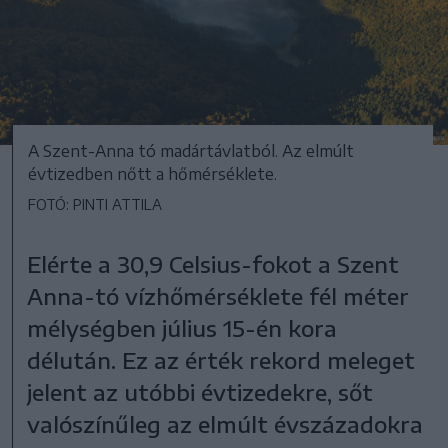
A Szent-Anna tó madártávlatból. Az elmúlt
évtizedben nőtt a hőmérséklete.
FOTÓ: PINTI ATTILA
Elérte a 30,9 Celsius-fokot a Szent
Anna-tó vízhőmérséklete fél méter
mélységben július 15-én kora
délután. Ez az érték rekord meleget
jelent az utóbbi évtizedekre, sőt
valószínűleg az elmúlt évszázadokra