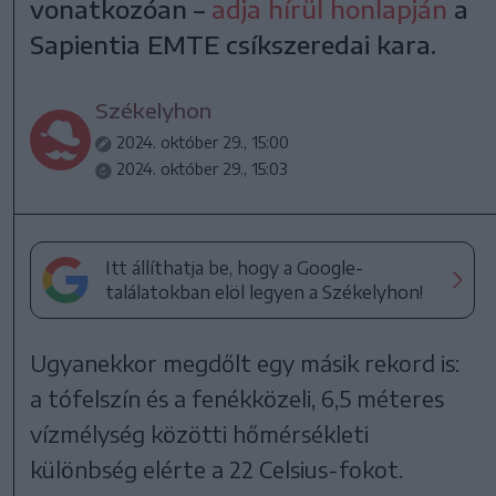
vonatkozóan –
adja hírül honlapján
a
Sapientia EMTE csíkszeredai kara.
Székelyhon
2024. október 29., 15:00
2024. október 29., 15:03
Itt állíthatja be, hogy a Google-
találatokban elöl legyen a Székelyhon!
Ugyanekkor megdőlt egy másik rekord is:
a tófelszín és a fenékközeli, 6,5 méteres
vízmélység közötti hőmérsékleti
különbség elérte a 22 Celsius-fokot.