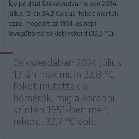
Így például Székelyudvarhelyen 2024.
július 12-én 34,3 Celsius-fokot mértek,
ezzel megdőlt az 1951-es napi
levegőhőmérsékleti rekord (33,5 °C).
Csíkszerdában 2024 július
13-án maximum 33,8 °C
fokot mutattak a
hőmérők, míg a korábbi,
szintén 1951-ben mért
rekord, 32,7 °C volt.