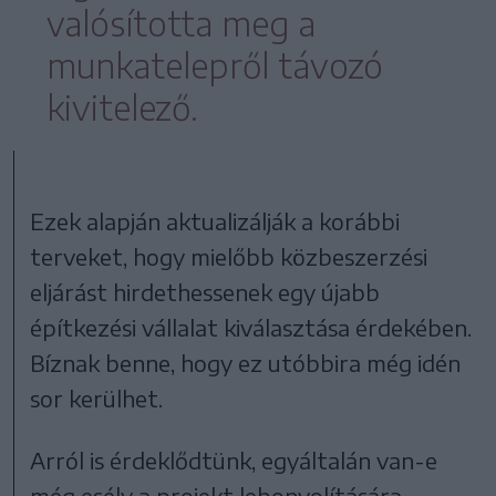
valósította meg a
munkatelepről távozó
kivitelező.
Ezek alapján aktualizálják a korábbi
terveket, hogy mielőbb közbeszerzési
eljárást hirdethessenek egy újabb
építkezési vállalat kiválasztása érdekében.
Bíznak benne, hogy ez utóbbira még idén
sor kerülhet.
Arról is érdeklődtünk, egyáltalán van-e
még esély a projekt lebonyolítására,