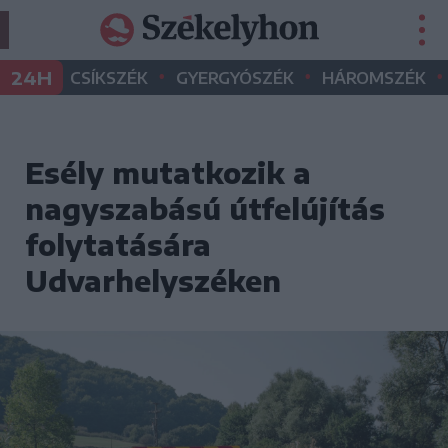
•
•
•
24H
CSÍKSZÉK
GYERGYÓSZÉK
HÁROMSZÉK
Esély mutatkozik a
nagyszabású útfelújítás
folytatására
Udvarhelyszéken