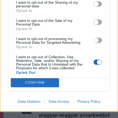
I want to opt-out of the Sharing of my
Marosból – frissítve
personal data.
Opted In
Székelyhon
I want to opt-out of the Sale of my
Personal Data.
Székelykeresztúri üzleteknél
Opted In
és cégeknél razziáztak a
I want to opt-out of processing my
hatóságok
Personal Data for Targeted Advertising.
Opted In
Székely Sport
I want to opt-out of Collection, Use,
Retention, Sale, and/or Sharing of my
Nagy pofonba szaladt belé a
Personal Data that Is Unrelated with the
Purposes for which it was collected.
Kolozsvári CFR, kikapott a
Opted Out
Győr és a Loki is
CONFIRM
Krónika
A Majka-ügy csak a jéghegy
Data Deletion
Data Access
Privacy Policy
csúcsa, be kellene fejezni a
magyar–magyar acsarkodást