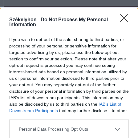
Székelyhon -
Do Not Process My Personal
Information
If you wish to opt-out of the sale, sharing to third parties, or
processing of your personal or sensitive information for
targeted advertising by us, please use the below opt-out
section to confirm your selection. Please note that after your
szóljon hozzá!
opt-out request is processed you may continue seeing
interest-based ads based on personal information utilized by
us or personal information disclosed to third parties prior to
your opt-out. You may separately opt-out of the further
disclosure of your personal information by third parties on the
Ezek is érdekelhetik
IAB’s list of downstream participants. This information may
also be disclosed by us to third parties on the
IAB’s List of
Downstream Participants
that may further disclose it to other
Székelyhon
third parties.
Mentőhelikopterrel vitték
Personal Data Processing Opt Outs
kórházba, miután kiemelték a