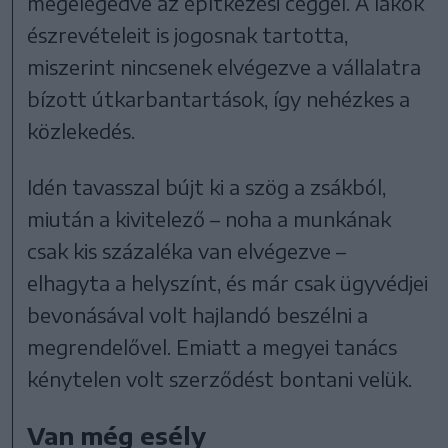
megelégedve az építkezési céggel. A lakók
észrevételeit is jogosnak tartotta,
miszerint nincsenek elvégezve a vállalatra
bízott útkarbantartások, így nehézkes a
közlekedés.
Idén tavasszal bújt ki a szög a zsákból,
miután a kivitelező – noha a munkának
csak kis százaléka van elvégezve –
elhagyta a helyszínt, és már csak ügyvédjei
bevonásával volt hajlandó beszélni a
megrendelővel. Emiatt a megyei tanács
kénytelen volt szerződést bontani velük.
Van még esély