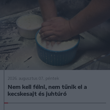
2026. augusztus 07., péntek
Nem kell félni, nem tűnik el a
kecskesajt és juhtúró