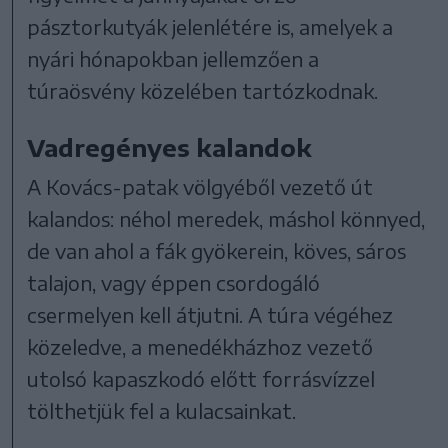
pásztorkutyák jelenlétére is, amelyek a
nyári hónapokban jellemzően a
túraösvény közelében tartózkodnak.
Vadregényes kalandok
A Kovács-patak völgyéből vezető út
kalandos: néhol meredek, máshol könnyed,
de van ahol a fák gyökerein, köves, sáros
talajon, vagy éppen csordogáló
csermelyen kell átjutni. A túra végéhez
közeledve, a menedékházhoz vezető
utolsó kapaszkodó előtt forrásvízzel
tölthetjük fel a kulacsainkat.