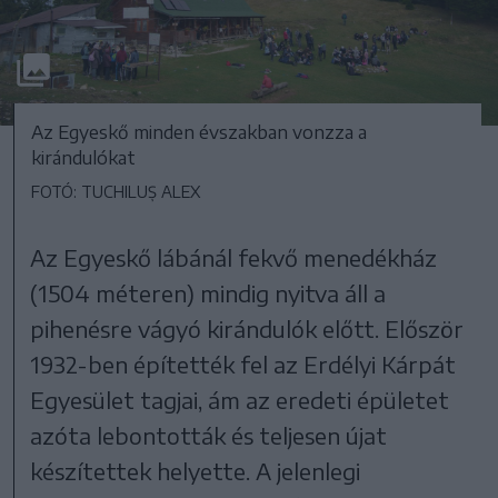
Az Egyeskő minden évszakban vonzza a
kirándulókat
FOTÓ: TUCHILUȘ ALEX
Az Egyeskő lábánál fekvő menedékház
(1504 méteren) mindig nyitva áll a
pihenésre vágyó kirándulók előtt. Először
1932-ben építették fel az Erdélyi Kárpát
Egyesület tagjai, ám az eredeti épületet
azóta lebontották és teljesen újat
készítettek helyette. A jelenlegi