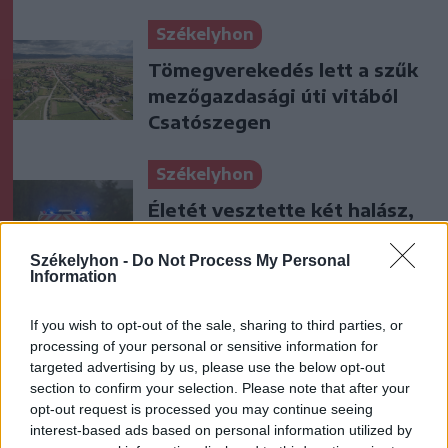
Székelyhon
Tömegverekedés lett a szűk
mezőgazdasági úti vitából
Csatószegen
Székelyhon
Életét vesztette két halász,
akiket villámcsapás ért a
Maros partján – frissítve
Székelyhon -
Do Not Process My Personal
Information
Székely Sport
If you wish to opt-out of the sale, sharing to third parties, or
Corbu góljától hangos a
processing of your personal or sensitive information for
targeted advertising by us, please use the below opt-out
román és a magyar sajtó,
section to confirm your selection. Please note that after your
válogatott meghívót
opt-out request is processed you may continue seeing
sürgetnek
interest-based ads based on personal information utilized by