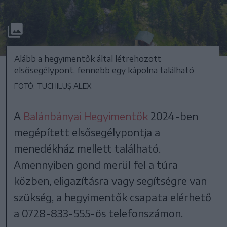
Alább a hegyimentők által létrehozott
elsősegélypont, fennebb egy kápolna található
FOTÓ: TUCHILUȘ ALEX
A
Balánbányai Hegyimentők
2024-ben
megépített elsősegélypontja a
menedékház mellett található.
Amennyiben gond merül fel a túra
közben, eligazításra vagy segítségre van
szükség, a hegyimentők csapata elérhető
a 0728-833-555-ös telefonszámon.