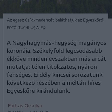
Az egész Csíki-medencét beláthatjuk az Egyeskőről
FOTÓ: TUCHILUȘ ALEX
A Nagyhagymás-hegység magányos
koronája, Székelyföld legcsodásabb
ékköve minden évszakban más arcát
mutatja: télen titokzatos, nyáron
fenséges. Erdély kincsei sorozatunk
következő részében a méltán híres
Egyeskőre kirándulunk.
Farkas Orsolya