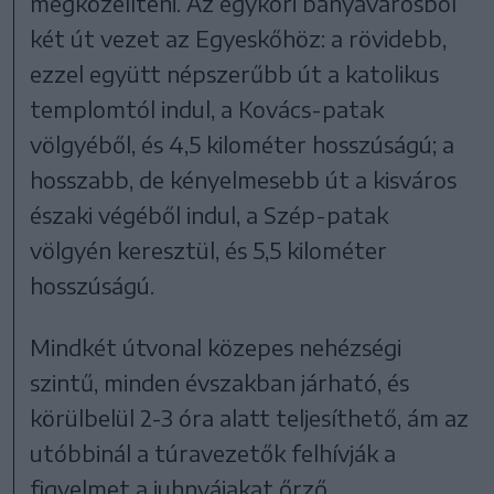
megközelíteni. Az egykori bányavárosból
két út vezet az Egyeskőhöz: a rövidebb,
ezzel együtt népszerűbb út a katolikus
templomtól indul, a Kovács-patak
völgyéből, és 4,5 kilométer hosszúságú; a
hosszabb, de kényelmesebb út a kisváros
északi végéből indul, a Szép-patak
völgyén keresztül, és 5,5 kilométer
hosszúságú.
Mindkét útvonal közepes nehézségi
szintű, minden évszakban járható, és
körülbelül 2-3 óra alatt teljesíthető, ám az
utóbbinál a túravezetők felhívják a
figyelmet a juhnyájakat őrző