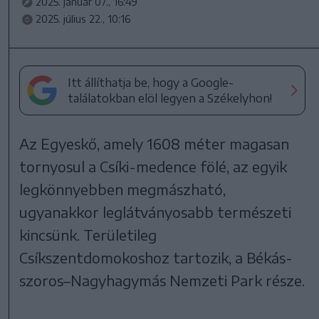
2025. január 07., 16:49
2025. július 22., 10:16
Itt állíthatja be, hogy a Google-
találatokban elöl legyen a Székelyhon!
Az Egyeskő, amely 1608 méter magasan
tornyosul a Csíki-medence fölé, az egyik
legkönnyebben megmászható,
ugyanakkor leglátványosabb természeti
kincsünk. Területileg
Csíkszentdomokoshoz tartozik, a Békás-
szoros–Nagyhagymás Nemzeti Park része.