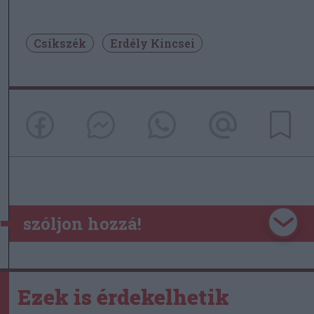
Csíkszék
Erdély Kincsei
szóljon hozzá!
Ezek is érdekelhetik