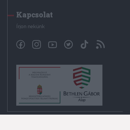
Kapcsolat
Írjon nekünk
© Székelyhon.ro 2009-2026
Minden jog fenntartva!