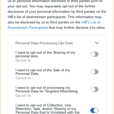
us or personal information disclosed to third parties prior to
your opt-out. You may separately opt-out of the further
Krónika
disclosure of your personal information by third parties on the
Büntetőfeljelentést tett
IAB’s list of downstream participants. This information may
Majka ügyvédje a romániai
also be disclosed by us to third parties on the
IAB’s List of
Downstream Participants
that may further disclose it to other
telefonszámról érkezett
third parties.
fenyegetés miatt
Personal Data Processing Opt Outs
Székely Sport
I want to opt-out of the Sharing of my
Corbu bombagólja döntött,
personal data.
Opted In
előnyből várja a visszavágót a
Ferencváros
I want to opt-out of the Sale of my
Personal Data.
Opted In
Nőileg
I want to opt-out of processing my
Personal Data for Targeted Advertising.
Sándor Ella: Na, indíts, s
Opted In
menjünk!
I want to opt-out of Collection, Use,
Retention, Sale, and/or Sharing of my
Personal Data that Is Unrelated with the