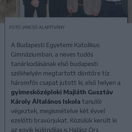
FOTÓ: JANCSÓ ALAPÍTVÁNY
A Budapesti Egyetemi Katolikus
Gimnáziumban, a neves tudós
tanárkodásának első budapesti
székhelyén megtartott döntőre tíz
háromfős csapat jutott ki, első helyen a
gyimesközéploki Majláth Gusztáv
Károly Általános Iskola
tanulói
végeztek, megismételve két évvel
ezelőtti bravúrjukat. Közülük került ki
az egyik különdíjas is Halász Örs