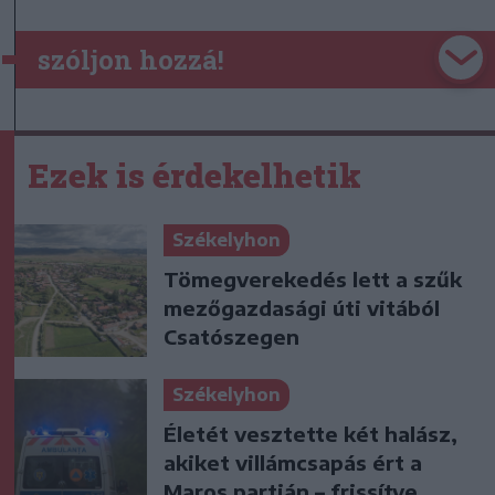
szóljon hozzá!
Ezek is érdekelhetik
Székelyhon
Tömegverekedés lett a szűk
mezőgazdasági úti vitából
Csatószegen
Székelyhon
Életét vesztette két halász,
akiket villámcsapás ért a
Maros partján – frissítve