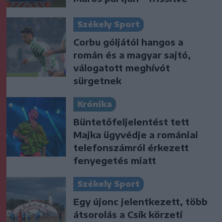
Székely Sport
Corbu góljától hangos a
román és a magyar sajtó,
válogatott meghívót
sürgetnek
Krónika
Büntetőfeljelentést tett
Majka ügyvédje a romániai
telefonszámról érkezett
fenyegetés miatt
Székely Sport
Egy újonc jelentkezett, több
átsorolás a Csík körzeti