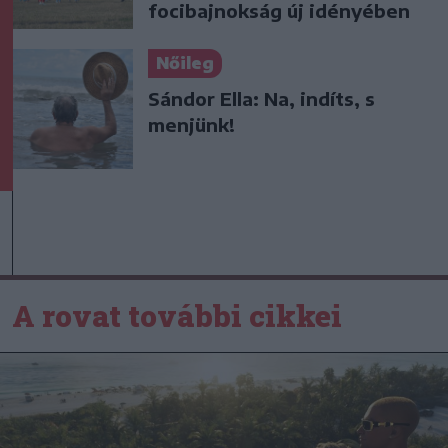
focibajnokság új idényében
Nőileg
Sándor Ella: Na, indíts, s
menjünk!
A rovat további cikkei