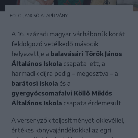
FOTÓ: JANCSÓ ALAPÍTVÁNY
A 16. századi magyar várháborúk korát
feldolgozó vetélkedő második
helyezettje a
balavásári Török János
Általános Iskola
csapata lett, a
harmadik díjra pedig – megosztva – a
barátosi iskola
és a
gyergyócsomafalvi Köllő Miklós
Általános Iskola
csapata érdemesült.
A versenyzők teljesítményét oklevéllel,
értékes könyvajándékokkal az egri